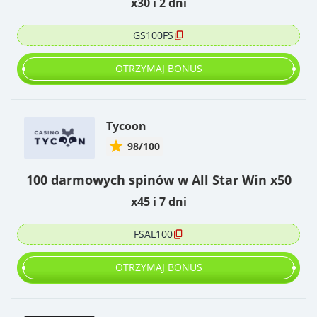
x30 i 2 dni
GS100FS
OTRZYMAJ BONUS
Tycoon
98/100
100 darmowych spinów w All Star Win x50
x45 i 7 dni
FSAL100
OTRZYMAJ BONUS