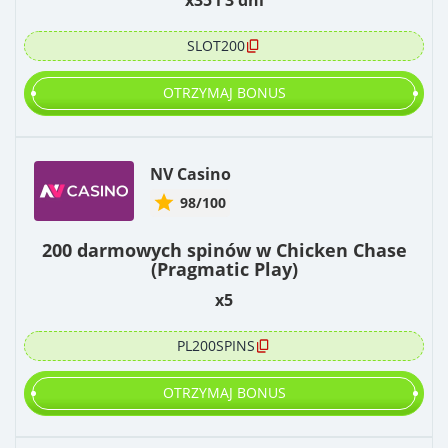
x35 i 3 dni
SLOT200
OTRZYMAJ BONUS
NV Casino
98/100
200 darmowych spinów w Chicken Chase
(Pragmatic Play)
x5
PL200SPINS
OTRZYMAJ BONUS