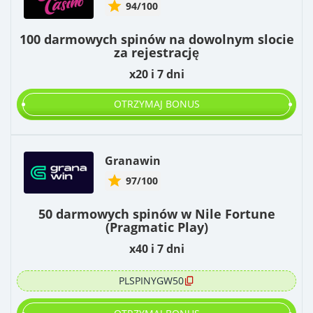
94/100
100 darmowych spinów na dowolnym slocie
za rejestrację
x20 i 7 dni
OTRZYMAJ BONUS
Granawin
97/100
50 darmowych spinów w Nile Fortune
(Pragmatic Play)
x40 i 7 dni
PLSPINYGW50