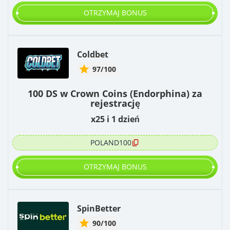
OTRZYMAJ BONUS
Coldbet
97/100
100 DS w Crown Coins (Endorphina) za
rejestrację
x25 i 1 dzień
POLAND100
OTRZYMAJ BONUS
SpinBetter
90/100