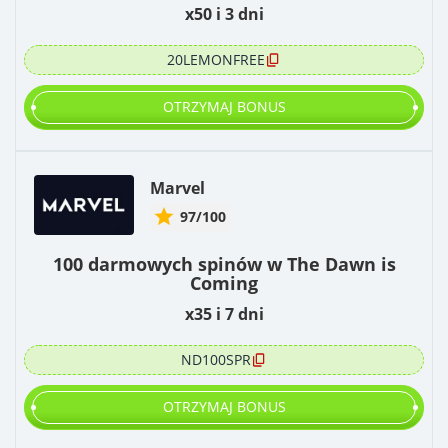
x50 i 3 dni
20LEMONFREE
OTRZYMAJ BONUS
Marvel
97/100
100 darmowych spinów w The Dawn is
Coming
x35 i 7 dni
ND100SPR
OTRZYMAJ BONUS