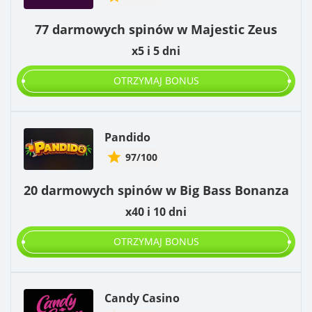
77 darmowych spinów w Majestic Zeus
x5 i 5 dni
OTRZYMAJ BONUS
Pandido
97/100
20 darmowych spinów w Big Bass Bonanza
x40 i 10 dni
OTRZYMAJ BONUS
Candy Casino