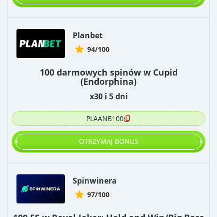
Planbet
94/100
100 darmowych spinów w Cupid
(Endorphina)
x30 i 5 dni
PLAANB100
OTRZYMAJ BONUS
Spinwinera
97/100