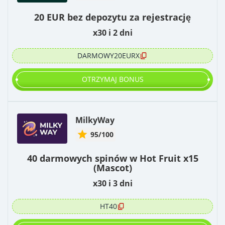
20 EUR bez depozytu za rejestrację
x30 i 2 dni
DARMOWY20EURX
OTRZYMAJ BONUS
MilkyWay
95/100
40 darmowych spinów w Hot Fruit x15
(Mascot)
x30 i 3 dni
HT40