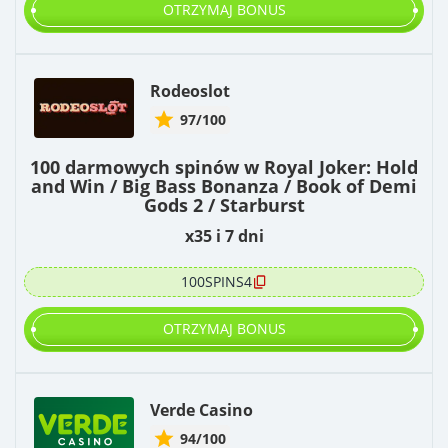
OTRZYMAJ BONUS
Rodeoslot
97/100
100 darmowych spinów w Royal Joker: Hold
and Win / Big Bass Bonanza / Book of Demi
Gods 2 / Starburst
x35 i 7 dni
100SPINS4
OTRZYMAJ BONUS
Verde Casino
94/100