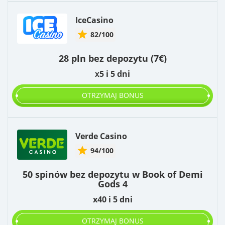
IceCasino
82/100
28 pln bez depozytu (7€)
х5 i 5 dni
OTRZYMAJ BONUS
Verde Casino
94/100
50 spinów bez depozytu w Book of Demi
Gods 4
x40 i 5 dni
OTRZYMAJ BONUS