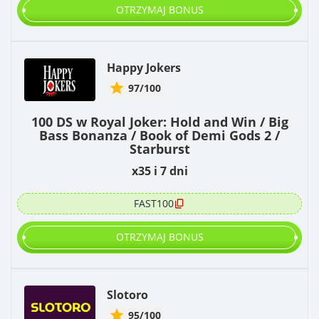
OTRZYMAJ BONUS
Happy Jokers
97/100
100 DS w Royal Joker: Hold and Win / Big
Bass Bonanza / Book of Demi Gods 2 /
Starburst
x35 i 7 dni
FAST100
OTRZYMAJ BONUS
Slotoro
95/100