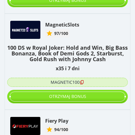
OTRZYMAJ BONUS
MagneticSlots
97/100
100 DS w Royal Joker: Hold and Win, Big Bass
Bonanza, Book of Demi Gods 2, Starburst,
Gold Rush with Johnny Cash
x35 i 7 dni
MAGNETIC100
OTRZYMAJ BONUS
Fiery Play
94/100