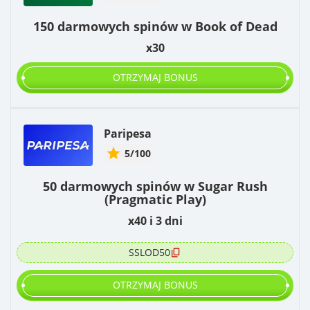
150 darmowych spinów w Book of Dead
x30
OTRZYMAJ BONUS
Paripesa
5/100
50 darmowych spinów w Sugar Rush
(Pragmatic Play)
x40 i 3 dni
SSLOD50
OTRZYMAJ BONUS