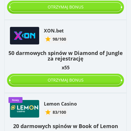
OTRZYMAJ BONUS
XON.bet
98/100
50 darmowych spinów w Diamond of Jungle
za rejestrację
x55
OTRZYMAJ BONUS
Nowy
Lemon Casino
83/100
20 darmowych spinów w Book of Lemon