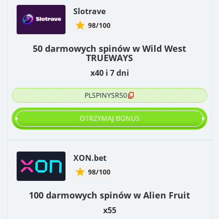
Slotrave
98/100
50 darmowych spinów w Wild West
TRUEWAYS
x40 i 7 dni
PLSPINYSR50
OTRZYMAJ BONUS
XON.bet
98/100
100 darmowych spinów w Alien Fruit
x55