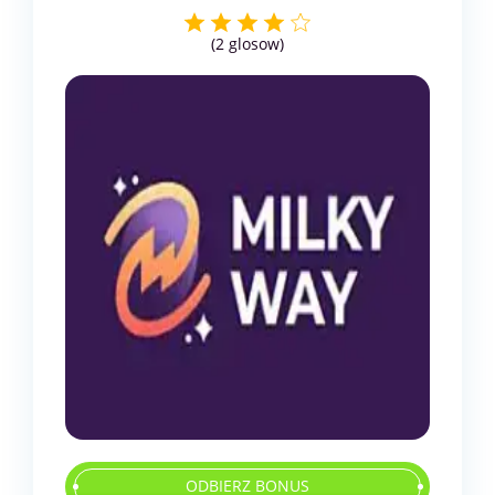
(
2
glosow)
ODBIERZ BONUS