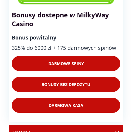
Bonusy dostepne w MilkyWay
Casino
Bonus powitalny
325% do 6000 zł + 175 darmowych spinów
DARMOWE SPINY
BONUSY BEZ DEPOZYTU
DARMOWA KASA