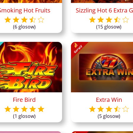
Smoking Hot Fruits
Sizzling Hot 6 Extra 
(6 glosow)
(15 glosow)
Gorący
GRAJ ZA DARMO
GRAJ ZA DARMO
Fire Bird
Extra Win
(1 glosow)
(5 glosow)