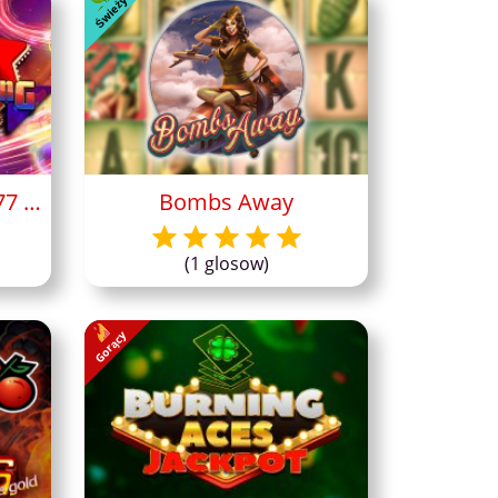
Świeży
GRAJ ZA DARMO
Sizzling 777 i Sizzling 777 Deluxe
Bombs Away
(1 glosow)
Gorący
GRAJ ZA DARMO