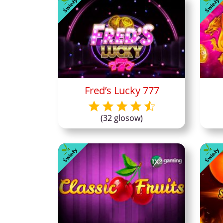
Świeży
Świeży
GRAJ ZA DARMO
Fred’s Lucky 777
(32 glosow)
Świeży
Świeży
GRAJ ZA DARMO