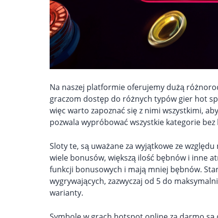
Na naszej platformie oferujemy dużą różnorod
graczom dostęp do różnych typów gier hot spo
więc warto zapoznać się z nimi wszystkimi, a
pozwala wypróbować wszystkie kategorie bez 
Sloty te, są uważane za wyjątkowe ze względu
wiele bonusów, większą ilość bębnów i inne atr
funkcji bonusowych i mają mniej bębnów. Stan
wygrywających, zazwyczaj od 5 do maksymalnie
warianty.
Symbole w grach hotspot online za darmo są 