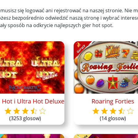
e musisz się logować ani rejestrować na naszej stronie. Ni
esz bezpośrednio odwiedzić naszą stronę i wybrać interesu
ły sposób na odkrycie najlepszych gier hot spot.
Gorący
GRAJ ZA DARMO
GRAJ ZA DARMO
 Hot i Ultra Hot Deluxe
Roaring Forties
(3253 glosow)
(14 glosow)