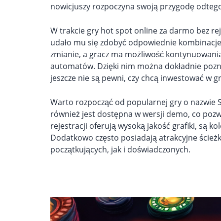
nowicjuszy rozpoczyna swoją przygodę odtego 
W trakcie
gry hot spot online za darmo bez rej
udało mu się zdobyć odpowiednie kombinacje, k
zmianie, a gracz ma możliwość kontynuowania 
automatów. Dzięki nim można dokładnie poznać
jeszcze nie są pewni, czy chcą inwestować w 
Warto rozpocząć od popularnej gry o nazwie Si
również jest dostępna w wersji demo, co poz
rejestracji
oferują wysoką jakość grafiki, są k
Dodatkowo często posiadają atrakcyjne ścież
początkujących, jak i doświadczonych.