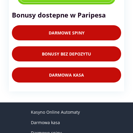
Bonusy dostepne w Paripesa
DARMOWE SPINY
BONUSY BEZ DEPOZYTU
DARMOWA KASA
Kasyno Online Automaty
Darmowa kasa
Darmowe spiny