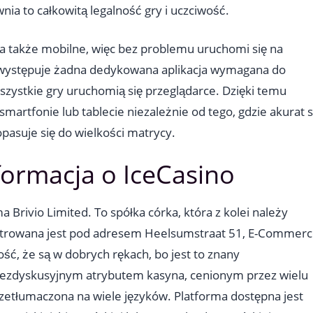
a to całkowitą legalność gry i uczciwość.
, a także mobilne, więc bez problemu uruchomi się na
występuje żadna dedykowana aplikacja wymagana do
i wszystkie gry uruchomią się przeglądarce. Dzięki temu
artfonie lub tablecie niezależnie od tego, gdzie akurat s
pasuje się do wielkości matrycy.
formacja o IceCasino
a Brivio Limited. To spółka córka, która z kolei należy
estrowana jest pod adresem Heelsumstraat 51, E-Commer
ść, że są w dobrych rękach, bo jest to znany
Bezdyskusyjnym atrybutem kasyna, cenionym przez wielu
 przetłumaczona na wiele języków. Platforma dostępna jest