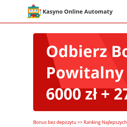
Kasyno Online Automaty
Odbierz B
Powitalny
6000 zł + 
Bonus bez depozytu
>>
Ranking Najlepszych