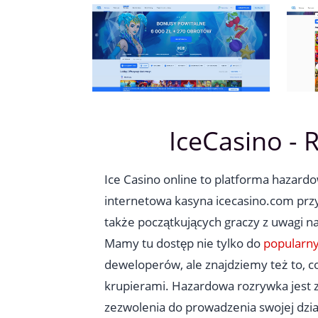
IceCasino - 
Ice Casino online to platforma hazardo
internetowa kasyna icecasino.com przy
także początkujących graczy z uwagi na
Mamy tu dostęp nie tylko do
popularn
deweloperów, ale znajdziemy też to, c
krupierami. Hazardowa rozrywka jest 
zezwolenia do prowadzenia swojej dzia