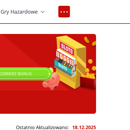
Gry Hazardowe
ODBIERZ BONUS
Ostatnio Aktualizowano:
18.12.2025