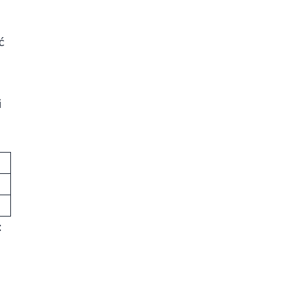
ć
i
: