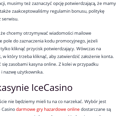
racji, musimy też zaznaczyć opcję potwierdzającą, że mamy
 a także zaakceptowaliśmy regulamin bonusu, politykę
z serwisu.
e, że chcemy otrzymywać wiadomości mailowe
że pole do zaznaczenia kodu promocyjnego, jeżeli
 tylko kliknąć przycisk potwierdzający. Wówczas na
, w który trzeba kliknąć, aby zatwierdzić założenie konta.
ię zasobami kasyna online. Z kolei w przypadku
o i nazwę użytkownika.
kasynie IceCasino
iście nie będziemy mieli tu na co narzekać. Wybór jest
e Casino
darmowe gry hazardowe online
dostarczane są