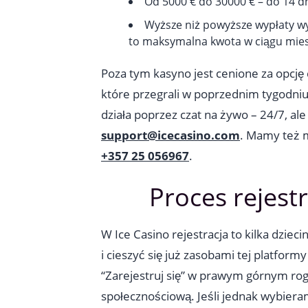
Od 5000 € do 30000 € – do 14 d
Wyższe niż powyższe wypłaty w
to maksymalna kwota w ciągu mies
Poza tym kasyno jest cenione za opcję
które przegrali w poprzednim tygodniu
działa poprzez czat na żywo – 24/7, a
support@icecasino.com
. Mamy też 
+357 25 056967
.
Proces rejestr
W Ice Casino rejestracja to kilka dziec
i cieszyć się już zasobami tej platfor
“Zarejestruj się” w prawym górnym rog
społecznościową. Jeśli jednak wybieram