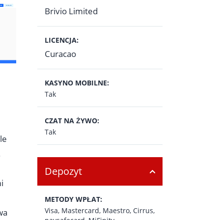
Brivio Limited
LICENCJA:
Curacao
KASYNO MOBILNE:
Tak
CZAT NA ŻYWO:
Tak
le
.
Depozyt
i
METODY WPŁAT:
Visa, Mastercard, Maestro, Cirrus,
wa