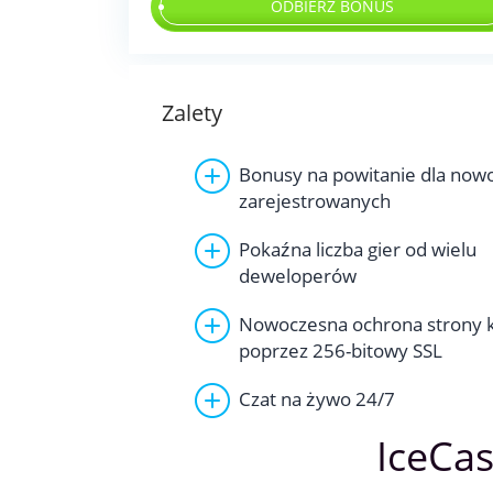
ODBIERZ BONUS
Zalety
Bonusy na powitanie dla now
zarejestrowanych
Pokaźna liczba gier od wielu
deweloperów
Nowoczesna ochrona strony 
poprzez 256-bitowy SSL
Czat na żywo 24/7
IceCa