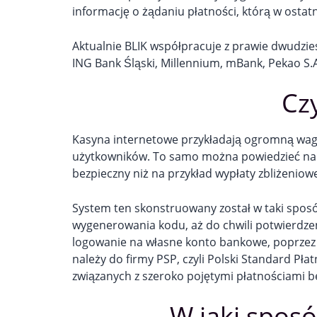
informację o żądaniu płatności, którą w ostat
Aktualnie BLIK współpracuje z prawie dwudzie
ING Bank Śląski, Millennium, mBank, Pekao S.
Cz
Kasyna internetowe przykładają ogromną wagę 
użytkowników. To samo można powiedzieć na te
bezpieczny niż na przykład wypłaty zbliżeniow
System ten skonstruowany został w taki sposób
wygenerowania kodu, aż do chwili potwierdzeni
logowanie na własne konto bankowe, poprzez sw
należy do firmy PSP, czyli Polski Standard Pł
związanych z szeroko pojętymi płatnościami
W jaki spos