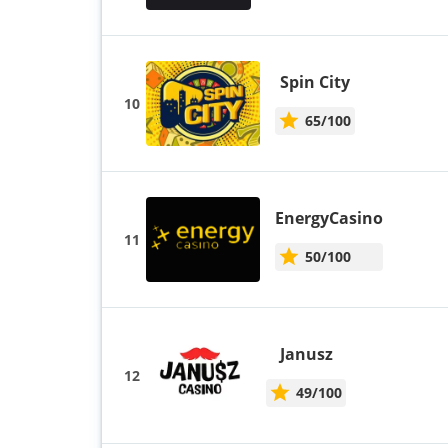
Spin City
10
65/100
EnergyCasino
11
50/100
Janusz
12
49/100