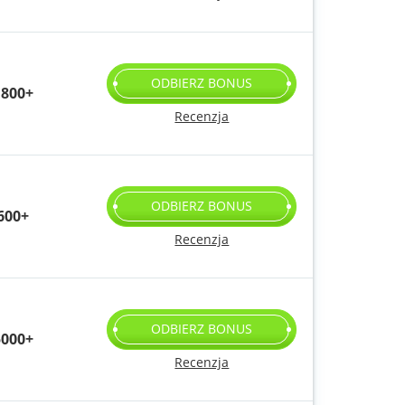
ODBIERZ BONUS
1800+
Recenzja
ODBIERZ BONUS
600+
Recenzja
ODBIERZ BONUS
5000+
Recenzja