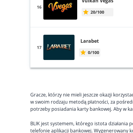
Vulkan Vegas
16
20/100
Larabet
17
0/100
Gracze, którzy nie mieli jeszcze okazji korzyst
w swoim rodzaju metodą płatności, za pośredn
potrzeby posiadania karty bankowej. Aby w kas
BLIK jest systemem, którego istota działani
telefonie aplikacji bankowej. Wygenerowany ko