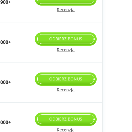
2900+
Recenzja
ODBIERZ BONUS
4000+
Recenzja
ODBIERZ BONUS
5000+
Recenzja
ODBIERZ BONUS
4000+
Recenzja