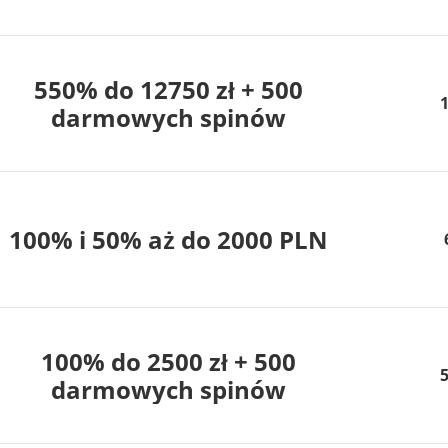
550% do 12750 zł + 500
darmowych spinów
100% i 50% aż do 2000 PLN
100% do 2500 zł + 500
darmowych spinów