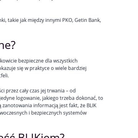
i, takie jak między innymi PKO, Getin Bank,
ne?
kowicie bezpieczne dla wszystkich
azuje się w praktyce o wiele bardziej
eli.
 przez cały czas jej trwania – od
 jedyne logowanie, jakiego trzeba dokonać, to
zanotowania informacją jest fakt, że BLIK
 nowoczesnych i bezpiecznych systemów
ość BLIKiem?