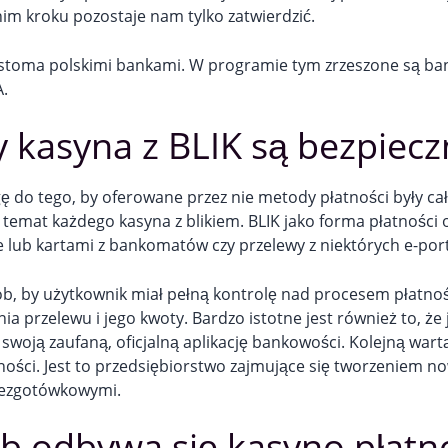
nim kroku pozostaje nam tylko zatwierdzić.
stoma polskimi bankami. W programie tym zrzeszone są bank
A.
y kasyna z BLIK są bezpiecz
do tego, by oferowane przez nie metody płatności były cał
mat każdego kasyna z blikiem. BLIK jako forma płatności ok
e lub kartami z bankomatów czy przelewy z niektórych e-portf
, by użytkownik miał pełną kontrolę nad procesem płatności
a przelewu i jego kwoty. Bardzo istotne jest również to, że
oją zaufaną, oficjalną aplikację bankowości. Kolejną wartą 
atności. Jest to przedsiębiorstwo zajmujące się tworzeniem
 bezgotówkowymi.
ób odbywa się kasyno płatn