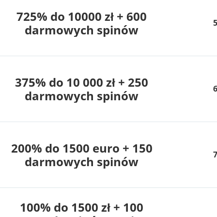
725% do 10000 zł + 600
darmowych spinów
375% do 10 000 zł + 250
darmowych spinów
200% do 1500 euro + 150
darmowych spinów
100% do 1500 zł + 100