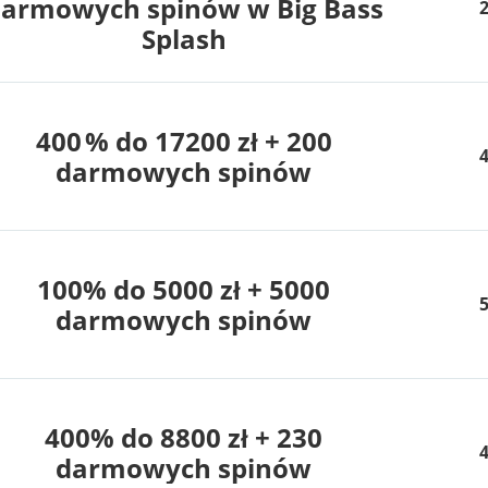
armowych spinów w Big Bass
Splash
400 % do 17200 zł + 200
darmowych spinów
100% do 5000 zł + 5000
darmowych spinów
400% do 8800 zł + 230
darmowych spinów