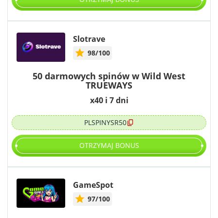
Slotrave
98/100
50 darmowych spinów w Wild West
TRUEWAYS
x40 i 7 dni
PLSPINYSR50
OTRZYMAJ BONUS
GameSpot
97/100