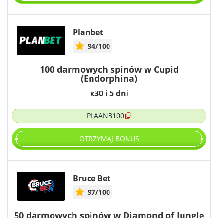
Planbet
94/100
100 darmowych spinów w Cupid
(Endorphina)
x30 i 5 dni
PLAANB100
OTRZYMAJ BONUS
Bruce Bet
97/100
50 darmowych spinów w Diamond of Jungle