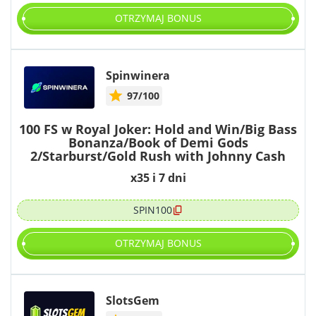
OTRZYMAJ BONUS
Spinwinera
97/100
100 FS w Royal Joker: Hold and Win/Big Bass
Bonanza/Book of Demi Gods
2/Starburst/Gold Rush with Johnny Cash
x35 i 7 dni
SPIN100
OTRZYMAJ BONUS
SlotsGem