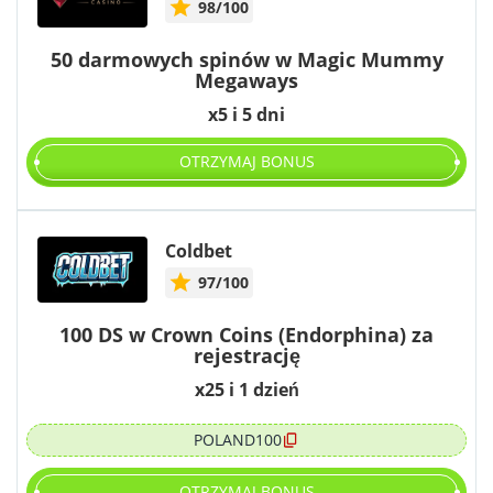
98/100
50 darmowych spinów w Magic Mummy
Megaways
x5 i 5 dni
OTRZYMAJ BONUS
Coldbet
97/100
100 DS w Crown Coins (Endorphina) za
rejestrację
x25 i 1 dzień
POLAND100
OTRZYMAJ BONUS