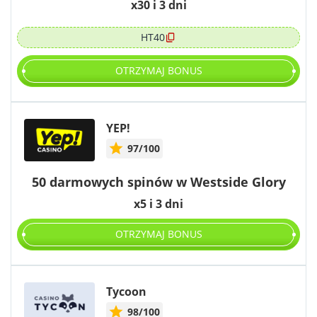
x30 i 3 dni
HT40
OTRZYMAJ BONUS
YEP!
97/100
50 darmowych spinów w Westside Glory
x5 i 3 dni
OTRZYMAJ BONUS
Tycoon
98/100