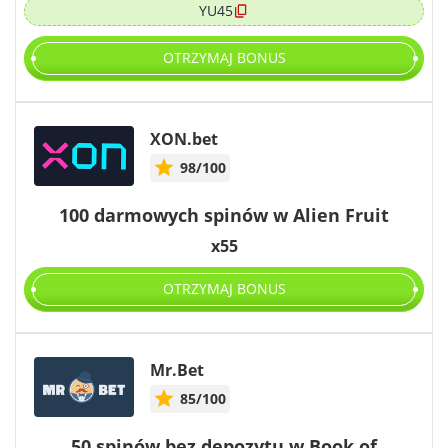
YU45
OTRZYMAJ BONUS
XON.bet
98/100
100 darmowych spinów w Alien Fruit
x55
OTRZYMAJ BONUS
Mr.Bet
85/100
50 spinów bez depozytu w Book of