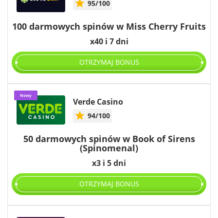
95/100
100 darmowych spinów w Miss Cherry Fruits
x40 i 7 dni
OTRZYMAJ BONUS
Nowy
Verde Casino
94/100
50 darmowych spinów w Book of Sirens
(Spinomenal)
x3 i 5 dni
OTRZYMAJ BONUS