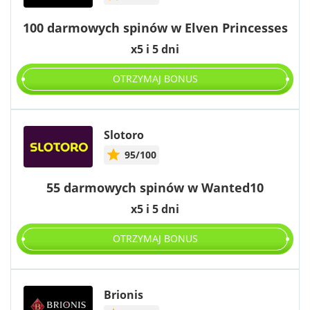
100 darmowych spinów w Elven Princesses
x5 i 5 dni
OTRZYMAJ BONUS
Slotoro
95/100
55 darmowych spinów w Wanted10
x5 i 5 dni
OTRZYMAJ BONUS
Brionis