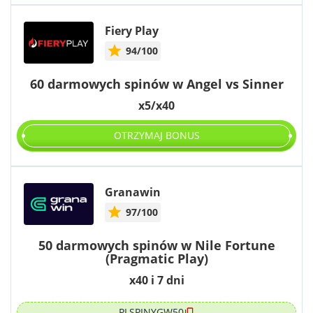
Fiery Play
94/100
60 darmowych spinów w Angel vs Sinner
x5/x40
OTRZYMAJ BONUS
Granawin
97/100
50 darmowych spinów w Nile Fortune
(Pragmatic Play)
x40 i 7 dni
PLSPINYGW50