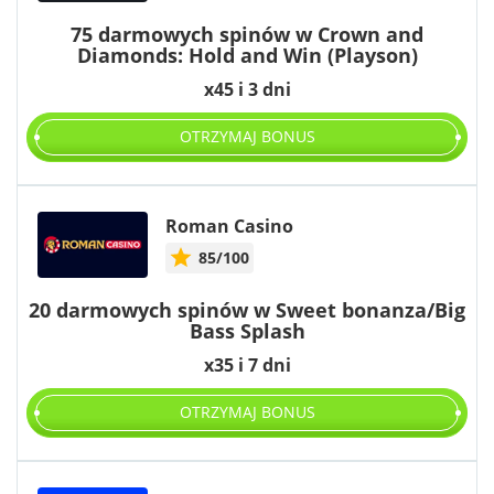
75 darmowych spinów w Crown and
Diamonds: Hold and Win (Playson)
x45 i 3 dni
OTRZYMAJ BONUS
Roman Casino
85/100
20 darmowych spinów w Sweet bonanza/Big
Bass Splash
x35 i 7 dni
OTRZYMAJ BONUS