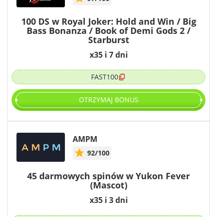
100 DS w Royal Joker: Hold and Win / Big
Bass Bonanza / Book of Demi Gods 2 /
Starburst
x35 i 7 dni
FAST100
OTRZYMAJ BONUS
AMPM
92/100
45 darmowych spinów w Yukon Fever
(Mascot)
x35 i 3 dni