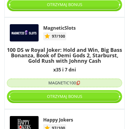
OTRZYMAJ BONUS
MagneticSlots
97/100
100 DS w Royal Joker: Hold and Win, Big Bass
Bonanza, Book of Demi Gods 2, Starburst,
Gold Rush with Johnny Cash
x35 i 7 dni
MAGNETIC100
OTRZYMAJ BONUS
Happy Jokers
97/100