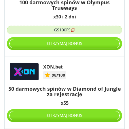
100 darmowych spinów w Olympus
Trueways
x30 i 2 dni
GS100FS
OTRZYMAJ BONUS
XON.bet
98/100
50 darmowych spinów w Diamond of Jungle
za rejestrację
x55
OTRZYMAJ BONUS