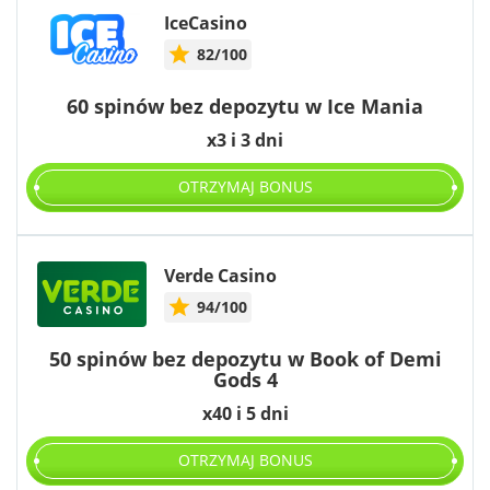
IceCasino
82/100
60 spinów bez depozytu w Ice Mania
x3 i 3 dni
OTRZYMAJ BONUS
Verde Casino
94/100
50 spinów bez depozytu w Book of Demi
Gods 4
x40 i 5 dni
OTRZYMAJ BONUS