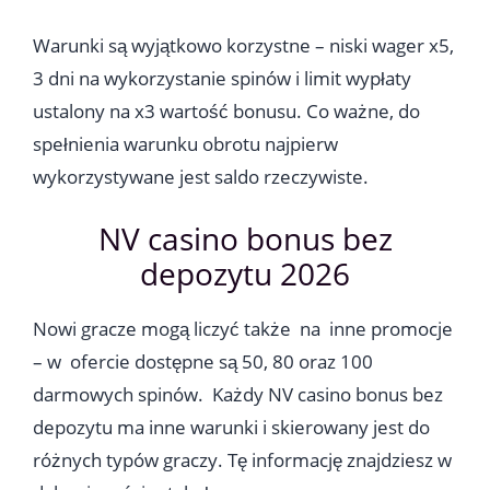
Warunki są wyjątkowo korzystne – niski wager x5,
3 dni na wykorzystanie spinów i limit wypłaty
ustalony na x3 wartość bonusu. Co ważne, do
spełnienia warunku obrotu najpierw
wykorzystywane jest saldo rzeczywiste.
NV casino bonus bez
depozytu 2026
Nowi gracze mogą liczyć także na inne promocje
– w ofercie dostępne są 50, 80 oraz 100
darmowych spinów. Każdy NV casino bonus bez
depozytu ma inne warunki i skierowany jest do
różnych typów graczy. Tę informację znajdziesz w