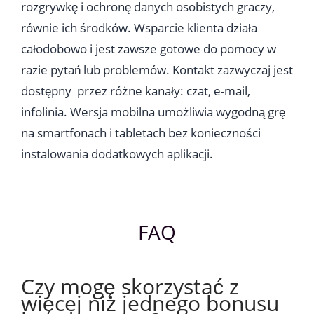
rozgrywkę i ochronę danych osobistych graczy,
równie ich środków. Wsparcie klienta działa
całodobowo i jest zawsze gotowe do pomocy w
razie pytań lub problemów. Kontakt zazwyczaj jest
dostępny przez różne kanały: czat, e-mail,
infolinia. Wersja mobilna umożliwia wygodną grę
na smartfonach i tabletach bez konieczności
instalowania dodatkowych aplikacji.
FAQ
Czy mogę skorzystać z
więcej niż jednego bonusu