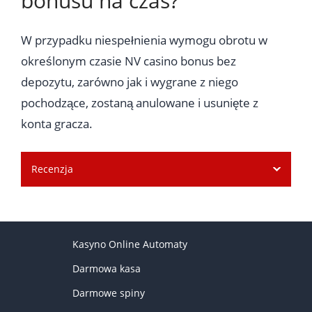
bonusu na czas?
W przypadku niespełnienia wymogu obrotu w
określonym czasie NV casino bonus bez
depozytu, zarówno jak i wygrane z niego
pochodzące, zostaną anulowane i usunięte z
konta gracza.
Recenzja
Kasyno Online Automaty
Darmowa kasa
Darmowe spiny