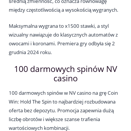
średnią zmienność, co oznacza równowagę
między częstotliwością a wysokością wygranych.
Maksymalna wygrana to x1500 stawki, a styl
wizualny nawiązuje do klasycznych automatów z
owocami i koronami. Premiera gry odbyła się 2
grudnia 2024 roku.
100 darmowych spinów NV
casino
100 darmowych spinów w NV casino na grę Coin
Win: Hold The Spin to najbardziej rozbudowana
oferta bez depozytu. Promocja zapewnia dużą
liczbę obrotów i większe szanse trafienia
wartościowych kombinacji.