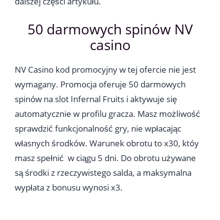
dalszej części artykułu.
50 darmowych spinów NV
casino
NV Casino kod promocyjny w tej ofercie nie jest
wymagany. Promocja oferuje 50 darmowych
spinów na slot Infernal Fruits i aktywuje się
automatycznie w profilu gracza. Masz możliwość
sprawdzić funkcjonalność gry, nie wpłacając
własnych środków. Warunek obrotu to x30, któy
masz spełnić w ciągu 5 dni. Do obrotu używane
są środki z rzeczywistego salda, a maksymalna
wypłata z bonusu wynosi x3.