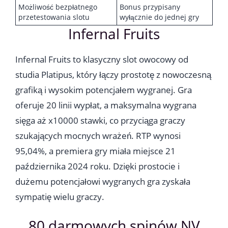
Możliwość bezpłatnego
Bonus przypisany
przetestowania slotu
wyłącznie do jednej gry
Infernal Fruits
Infernal Fruits to klasyczny slot owocowy od
studia Platipus, który łączy prostotę z nowoczesną
grafiką i wysokim potencjałem wygranej. Gra
oferuje 20 linii wypłat, a maksymalna wygrana
sięga aż x10000 stawki, co przyciąga graczy
szukających mocnych wrażeń. RTP wynosi
95,04%, a premiera gry miała miejsce 21
października 2024 roku. Dzięki prostocie i
dużemu potencjałowi wygranych gra zyskała
sympatię wielu graczy.
80 darmowych spinów NV