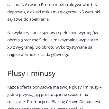
casino. NV casino Promo można aktywować bez
depozytu, a dzięki niskiemu wagerowi x5 warunki
są łatwe do spełnienia.
Na wykorzystanie spinów i spełnienie wymogów
obrotu gracz ma 5 dni, a maksymalna wypłata to
x3 z wygranej. Do obrotu wykorzystywane są
najpierw środki z salda głównego.
Plusy i minusy
Każda oferta bonusowa ma swoje plusy i minusy –
jedne przyciągają prostotą, inne czasem na
realizację. Promocja na Blazing Crown Deluxe jest
dobrze zbalansowana, ale warto znać jej