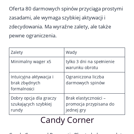
Oferta 80 darmowych spinów przyciąga prostymi
zasadami, ale wymaga szybkiej aktywacji i
zdecydowania. Ma wyraźne zalety, ale także
pewne ograniczenia.
Zalety
Wady
Minimalny wager x5
tylko 3 dni na spełnienie
warunku obrotu
Intuicyjna aktywacja i
Ograniczona liczba
brak zbędnych
darmowych spinów
formalności
Dobry opcja dla graczy
Brak elastyczności –
szukających szybkiej
promocja przypisana do
rundy
jednej gry
Candy Corner