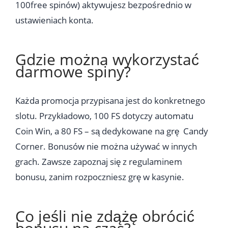
100free spinów) aktywujesz bezpośrednio w
ustawieniach konta.
Gdzie można wykorzystać
darmowe spiny?
Każda promocja przypisana jest do konkretnego
slotu. Przykładowo, 100 FS dotyczy automatu
Coin Win, a 80 FS – są dedykowane na grę Candy
Corner. Bonusów nie można używać w innych
grach. Zawsze zapoznaj się z regulaminem
bonusu, zanim rozpoczniesz grę w kasynie.
Co jeśli nie zdążę obrócić