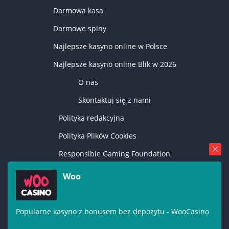
Darmowa kasa
Darmowe spiny
Najlepsze kasyno online w Polsce
Najlepsze kasyno online Blik w 2026
O nas
Skontaktuj się z nami
Polityka redakcyjna
Polityka Plików Cookies
Responsible Gaming Foundation
Woo
Popularne kasyno z bonusem bez depozytu - WooCasino
© 2026
Kasyno Online Automaty