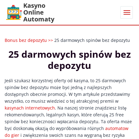
Kasyno
Online
Automaty
Bonus bez depozytu
>>
25 darmowych spinów bez depozytu
25 darmowych spinów bez
depozytu
Jeśli szukasz korzystnej oferty od kasyna, to 25 darmowych
spinów bez depozytu może być jedną z najlepszych
dostępnych obecnie promocji. W tym artykule przedstawimy
wszystko, co musisz wiedzieć o tej atrakcyjnej premii w
kasynach internetowych
. Na naszej stronie znajdziesz listę
rekomendowanych, legalnych kasyn, które oferują 25 free
spinów bez konieczności wpłacania depozytu. Ta oferta może
być doskonałą okazją do wypróbowania różnych
automatow
do gier
i zwiększenia swoich szans na wygraną bez ryzyka