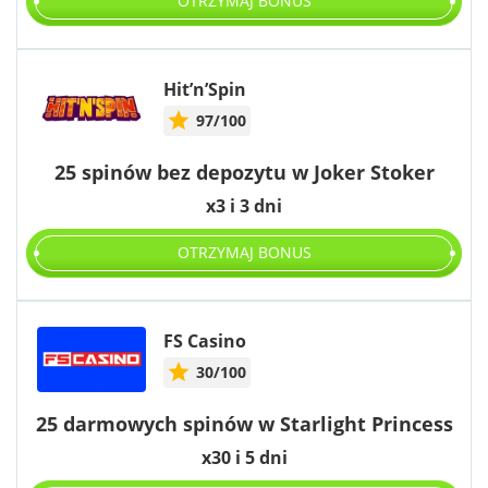
OTRZYMAJ BONUS
Hit’n’Spin
97/100
25 spinów bez depozytu w Joker Stoker
x3 i 3 dni
OTRZYMAJ BONUS
FS Casino
30/100
25 darmowych spinów w Starlight Princess
x30 i 5 dni