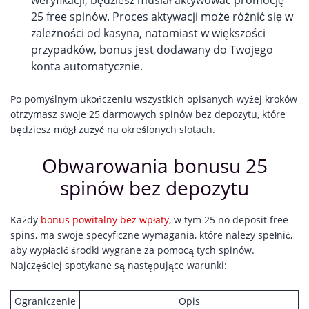
weryfikacji, będziesz musiał aktywować promocję
25 free spinów. Proces aktywacji może różnić się w
zależności od kasyna, natomiast w większości
przypadków, bonus jest dodawany do Twojego
konta automatycznie.
Po pomyślnym ukończeniu wszystkich opisanych wyżej kroków
otrzymasz swoje 25 darmowych spinów bez depozytu, które
będziesz mógł zużyć na określonych slotach.
Obwarowania bonusu 25
spinów bez depozytu
Każdy
bonus powitalny bez wpłaty
, w tym 25 no deposit free
spins, ma swoje specyficzne wymagania, które należy spełnić,
aby wypłacić środki wygrane za pomocą tych spinów.
Najczęściej spotykane są następujące warunki:
Ograniczenie
Opis