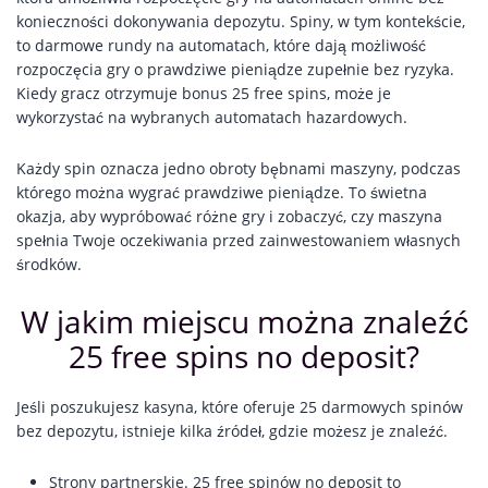
konieczności dokonywania depozytu. Spiny, w tym kontekście,
to darmowe rundy na automatach, które dają możliwość
rozpoczęcia gry o prawdziwe pieniądze zupełnie bez ryzyka.
Kiedy gracz otrzymuje bonus 25 free spins, może je
wykorzystać na wybranych automatach hazardowych.
Każdy spin oznacza jedno obroty bębnami maszyny, podczas
którego można wygrać prawdziwe pieniądze. To świetna
okazja, aby wypróbować różne gry i zobaczyć, czy maszyna
spełnia Twoje oczekiwania przed zainwestowaniem własnych
środków.
W jakim miejscu można znaleźć
25 free spins no deposit?
Jeśli poszukujesz kasyna, które oferuje 25 darmowych spinów
bez depozytu, istnieje kilka źródeł, gdzie możesz je znaleźć.
Strony partnerskie. 25 free spinów no deposit to