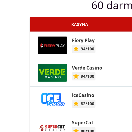
60 darm
KASYNA
Fiery Play
94/100
Verde Casino
94/100
IceCasino
82/100
SuperCat
80/100