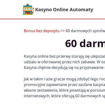
Kasyno Online Automaty
Bonus bez depozytu
>>
60 darmowych spinó
60 dar
Kasyna online bez przerwy starają się ulepsza
udziału w oferowanej przez nich zabawie. W o
Kasyna chętnie decydują się na przyznawani
Jak w takim razie gracze mogą zdobyć tego rod
promocyjne zapewniane przez zaufane kasyna 
własne zestawienia, które powstają w porozumi
internetowych, które oferują 60 darmowych s