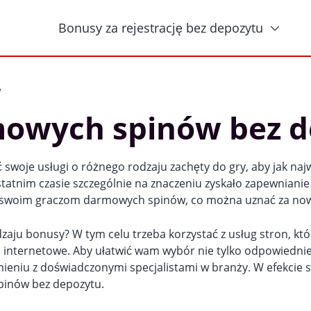
Bonusy za rejestrację bez depozytu
w
mowych spinów bez d
ć swoje usługi o różnego rodzaju zachęty do gry, aby jak naj
statnim czasie szczególnie na znaczeniu zyskało zapewniani
e swoim graczom darmowych spinów, co można uznać za now
zaju bonusy? W tym celu trzeba korzystać z usług stron, któ
internetowe. Aby ułatwić wam wybór nie tylko odpowiednie
eniu z doświadczonymi specjalistami w branży. W efekcie sp
pinów bez depozytu.