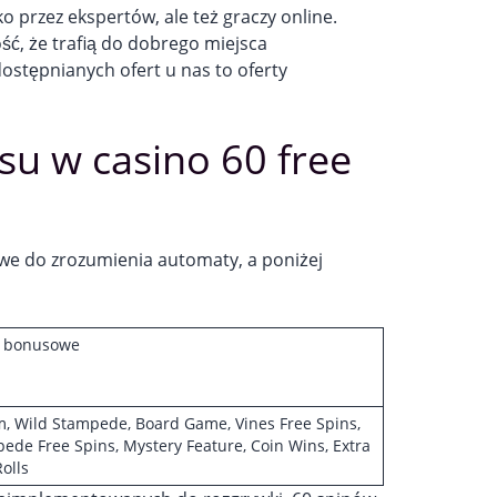
ko przez ekspertów, ale też graczy online.
ć, że trafią do dobrego miejsca
dostępnianych ofert u nas to oferty
su w casino 60 free
we do zrozumienia automaty, a poniżej
e bonusowe
, Wild Stampede, Board Game, Vines Free Spins,
de Free Spins, Mystery Feature, Coin Wins, Extra
Rolls