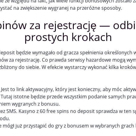
 ze względu na fakt, jak wiele funkcji bonusowych zostało
zystać na zwiększenie wygranej na przeróżne sposoby.
nów za rejestrację — odb
prostych krokach
 deposit będzie wymagało od gracza spełnienia określonyc
nów za rejestrację. Co prawda serwisy hazardowe mogą wy
bliżony do siebie. W efekcie wystarczy wykonać kilka kroków
. Jest to link aktywacyjny, który jest konieczny, aby móc a
e. Tutaj istotne będzie przede wszystkim podanie samych pr
aniem wygranych z bonusu.
zez SMS. Kasyno z 60 free spins no deposit sprawdza w ten 
kodu.
ie mógł już przystąpić do gry z bonusem w wybranych grach