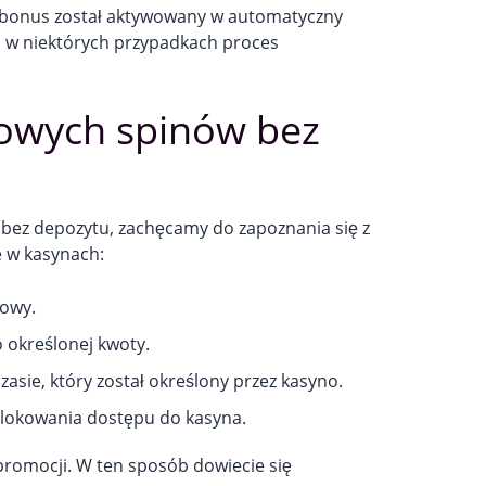
by bonus został aktywowany w automatyczny
 w niektórych przypadkach proces
owych spinów bez
bez depozytu, zachęcamy do zapoznania się z
e w kasynach:
sowy.
 określonej kwoty.
sie, który został określony przez kasyno.
blokowania dostępu do kasyna.
promocji. W ten sposób dowiecie się