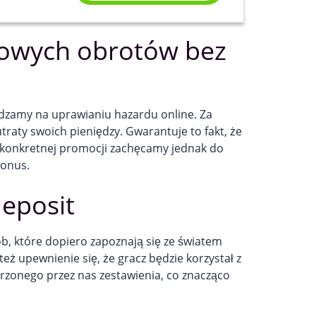
mowych obrotów bez
dzamy na uprawianiu hazardu online. Za
raty swoich pieniędzy. Gwarantuje to fakt, że
 konkretnej promocji zachęcamy jednak do
bonus.
deposit
, które dopiero zapoznają się ze światem
ż upewnienie się, że gracz będzie korzystał z
zonego przez nas zestawienia, co znacząco