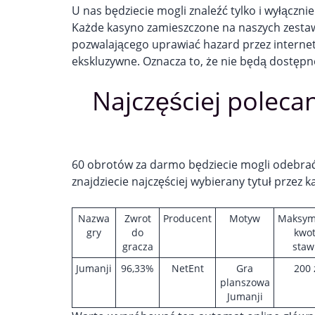
U nas będziecie mogli znaleźć tylko i wyłączni
Każde kasyno zamieszczone na naszych zestawi
pozwalającego uprawiać hazard przez internet.
ekskluzywne. Oznacza to, że nie będą dostępn
Najczęściej poleca
60 obrotów za darmo będziecie mogli odebrać
znajdziecie najczęściej wybierany tytuł przez
Nazwa
Zwrot
Producent
Motyw
Maksym
gry
do
kwo
gracza
staw
Jumanji
96,33%
NetEnt
Gra
200 
planszowa
Jumanji