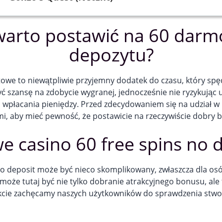
warto postawić na 60 dar
depozytu?
owe to niewątpliwie przyjemny dodatek do czasu, który spę
szansę na zdobycie wygranej, jednocześnie nie ryzykując ut
wpłacania pieniędzy. Przed zdecydowaniem się na udział w
i, aby mieć pewność, że postawicie na rzeczywiście dobry 
 casino 60 free spins no 
 deposit może być nieco skomplikowany, zwłaszcza dla osób
e tutaj być nie tylko dobranie atrakcyjnego bonusu, ale te
kcie zachęcamy naszych użytkowników do sprawdzenia stwor