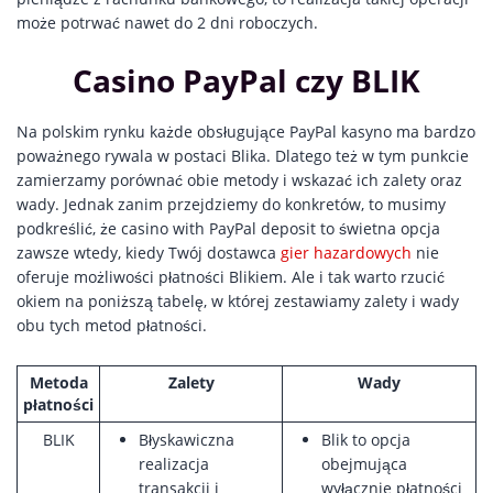
może potrwać nawet do 2 dni roboczych.
Casino PayPal czy BLIK
Na polskim rynku każde obsługujące PayPal kasyno ma bardzo
poważnego rywala w postaci Blika. Dlatego też w tym punkcie
zamierzamy porównać obie metody i wskazać ich zalety oraz
wady. Jednak zanim przejdziemy do konkretów, to musimy
podkreślić, że casino with PayPal deposit to świetna opcja
zawsze wtedy, kiedy Twój dostawca
gier hazardowych
nie
oferuje możliwości płatności Blikiem. Ale i tak warto rzucić
okiem na poniższą tabelę, w której zestawiamy zalety i wady
obu tych metod płatności.
Metoda
Zalety
Wady
płatności
BLIK
Błyskawiczna
Blik to opcja
realizacja
obejmująca
transakcji i
wyłącznie płatności