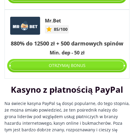
Mr.Bet
85/100
880% do 12500 zł + 500 darmowych spinów
Min. dep - 50 zł
OTRZYMAJ BONUS
Kasyno z płatnością PayPal
Na świecie kasyna PayPal są dosyć popularne, do tego stopnia,
że można śmiało powiedzieć, że ten pośrednik należy do
grona liderów pod względem usług płatniczych w branży
hazardu internetowego, kasyn online i bukmacherów. Poza
tym jest bardzo dobrze znany, rozpoznawany i cieszy się