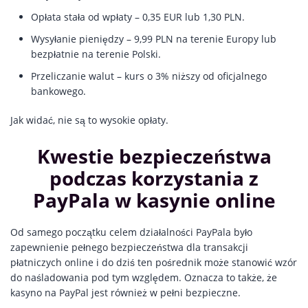
Opłata stała od wpłaty – 0,35 EUR lub 1,30 PLN.
Wysyłanie pieniędzy – 9,99 PLN na terenie Europy lub
bezpłatnie na terenie Polski.
Przeliczanie walut – kurs o 3% niższy od oficjalnego
bankowego.
Jak widać, nie są to wysokie opłaty.
Kwestie bezpieczeństwa
podczas korzystania z
PayPala w kasynie online
Od samego początku celem działalności PayPala było
zapewnienie pełnego bezpieczeństwa dla transakcji
płatniczych online i do dziś ten pośrednik może stanowić wzór
do naśladowania pod tym względem. Oznacza to także, że
kasyno na PayPal jest również w pełni bezpieczne.