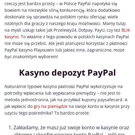
rzeczy jest bardzo prosty – w Polsce PayPal napotyka się
bowiem na niezwykle silną konkurencję, która dodatkowo
doskonale się sprawdza na polskim rynku oferując wiele
istotnych dla graczy z naszego kraju możliwości. Mamy tutaj
na myśli usługi takie jak Przelewy24, Dotpay, PayU, czy też
BLIK
kasyno
. To właśnie z tego powodu w polskich kasynach PayPal
nie może się przebić. Ale jeśli planujesz korzystać z płatności
PayPal kasyno Playouwin lub jakieś inne, zagraniczne, może
być znakomitym wyborem!
Kasyno depozyt PayPal
Naturalnie typowe kasyno płatność PayPal wykorzystuje na
potrzeby wpłacania lub wypłacania pieniędzy – nie jest to
metoda jednostronna, jak na przykład kupony paysafecard. A
jak wpłacić do
gry na pieniądze
na swoje konto w kasynie przy
użyciu tego pośrednika? To bardzo proste:
Zakładamy, że masz już swoje konto w kasynie oraz
aktywne i skonfigurowane konto PayPal – jeśli nie,