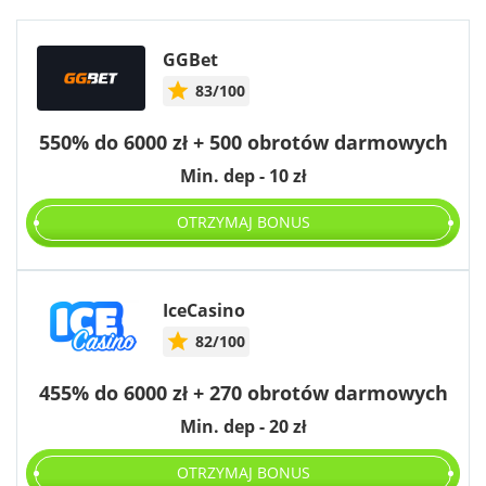
GGBet
83/100
550% do 6000 zł + 500 obrotów darmowych
Min. dep - 10 zł
OTRZYMAJ BONUS
IceCasino
82/100
455% do 6000 zł + 270 obrotów darmowych
Min. dep - 20 zł
OTRZYMAJ BONUS