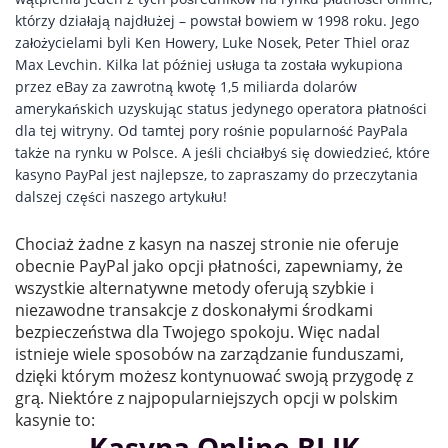
którzy działają najdłużej – powstał bowiem w 1998 roku. Jego
założycielami byli Ken Howery, Luke Nosek, Peter Thiel oraz
Max Levchin. Kilka lat później usługa ta została wykupiona
przez eBay za zawrotną kwotę 1,5 miliarda dolarów
amerykańskich uzyskując status jedynego operatora płatności
dla tej witryny. Od tamtej pory rośnie popularność PayPala
także na rynku w Polsce. A jeśli chciałbyś się dowiedzieć, które
kasyno PayPal jest najlepsze, to zapraszamy do przeczytania
dalszej części naszego artykułu!
Chociaż żadne z kasyn na naszej stronie nie oferuje
obecnie PayPal jako opcji płatności, zapewniamy, że
wszystkie alternatywne metody oferują szybkie i
niezawodne transakcje z doskonałymi środkami
bezpieczeństwa dla Twojego spokoju. Więc nadal
istnieje wiele sposobów na zarządzanie funduszami,
dzięki którym możesz kontynuować swoją przygodę z
grą. Niektóre z najpopularniejszych opcji w polskim
kasynie to:
Kasyna Online BLIK