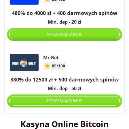
480% do 4000 zł + 400 darmowych spinów
Min. dep - 20 zł
OTRZYMAJ BONUS
Mr.Bet
85/100
880% do 12500 zł + 500 darmowych spinów
Min. dep - 50 zł
OTRZYMAJ BONUS
Kasyna Online Bitcoin