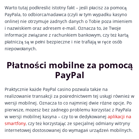
Warto tutaj podkreślić istotny fakt – jeśli płacisz za pomocą
PayPala, to odbiorca/nadawca (czyli w tym wypadku kasyno
online) nie otrzymuje żadnych danych o Tobie poza imieniem
i nazwiskiem oraz adresem e-mail. Oznacza to, że Twoje
informacje związane z rachunkiem bankowym, czy też kartą
płatniczą są w pełni bezpieczne i nie trafiają w ręce osób
niepowołanych.
Płatności mobilne za pomocą
PayPal
Praktycznie każde PayPal casino pozwala także na
realizowanie transakcji za pośrednictwem tej usługi również w
wersji mobilnej. Oznacza to co najmniej dwie różne opcje. Po
pierwsze, możesz bez żadnego problemu korzystać z PayPala
w wersji mobilnej kasyna – czy to w dedykowanej
aplikacji na
smartfony
, czy też korzystając ze specjalnej odmiany witryny
internetowej dostosowanej do wymagań urządzeń mobilnych.