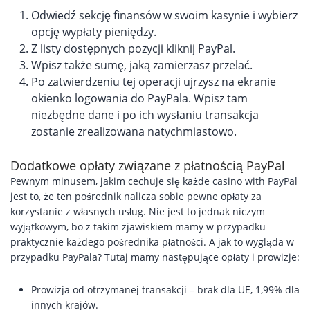
Odwiedź sekcję finansów w swoim kasynie i wybierz
opcję wypłaty pieniędzy.
Z listy dostępnych pozycji kliknij PayPal.
Wpisz także sumę, jaką zamierzasz przelać.
Po zatwierdzeniu tej operacji ujrzysz na ekranie
okienko logowania do PayPala. Wpisz tam
niezbędne dane i po ich wysłaniu transakcja
zostanie zrealizowana natychmiastowo.
Dodatkowe opłaty związane z płatnością PayPal
Pewnym minusem, jakim cechuje się każde casino with PayPal
jest to, że ten pośrednik nalicza sobie pewne opłaty za
korzystanie z własnych usług. Nie jest to jednak niczym
wyjątkowym, bo z takim zjawiskiem mamy w przypadku
praktycznie każdego pośrednika płatności. A jak to wygląda w
przypadku PayPala? Tutaj mamy następujące opłaty i prowizje:
Prowizja od otrzymanej transakcji – brak dla UE, 1,99% dla
innych krajów.