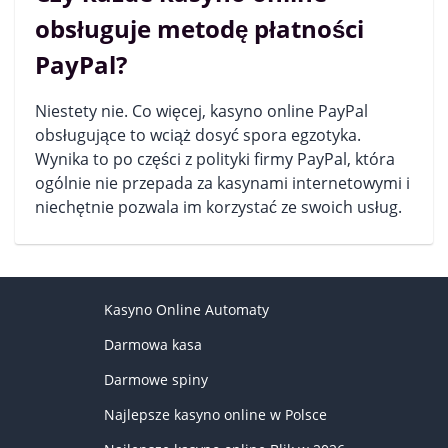
obsługuje metodę płatności
PayPal?
Niestety nie. Co więcej, kasyno online PayPal
obsługujące to wciąż dosyć spora egzotyka.
Wynika to po części z polityki firmy PayPal, która
ogólnie nie przepada za kasynami internetowymi i
niechętnie pozwala im korzystać ze swoich usług.
Kasyno Online Automaty
Darmowa kasa
Darmowe spiny
Najlepsze kasyno online w Polsce