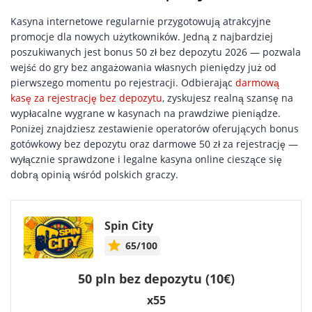
Kasyna internetowe regularnie przygotowują atrakcyjne
promocje dla nowych użytkowników. Jedną z najbardziej
poszukiwanych jest bonus 50 zł bez depozytu 2026 — pozwala
wejść do gry bez angażowania własnych pieniędzy już od
pierwszego momentu po rejestracji. Odbierając
darmową
kasę za rejestrację bez depozytu
, zyskujesz realną szansę na
wypłacalne wygrane w kasynach na prawdziwe pieniądze.
Poniżej znajdziesz zestawienie operatorów oferujących bonus
gotówkowy bez depozytu oraz darmowe 50 zł za rejestrację —
wyłącznie sprawdzone i legalne kasyna online cieszące się
dobrą opinią wśród polskich graczy.
Spin City
65/100
50 pln bez depozytu (10€)
x55