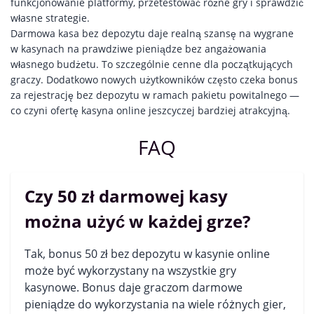
funkcjonowanie platformy, przetestować różne gry i sprawdzić
własne strategie.
Darmowa kasa bez depozytu daje realną szansę na wygrane
w kasynach na prawdziwe pieniądze bez angażowania
własnego budżetu. To szczególnie cenne dla początkujących
graczy. Dodatkowo nowych użytkowników często czeka bonus
za rejestrację bez depozytu w ramach pakietu powitalnego —
co czyni ofertę kasyna online jeszcyczej bardziej atrakcyjną.
FAQ
Czy 50 zł darmowej kasy
można użyć w każdej grze?
Tak, bonus 50 zł bez depozytu w kasynie online
może być wykorzystany na wszystkie gry
kasynowe. Bonus daje graczom darmowe
pieniądze do wykorzystania na wiele różnych gier,