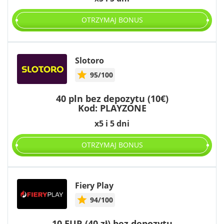
OTRZYMAJ BONUS
Slotoro
95/100
40 pln bez depozytu (10€)
Kod: PLAYZONE
x5 i 5 dni
OTRZYMAJ BONUS
Fiery Play
94/100
10 EUR (40 zł) bez depozytu