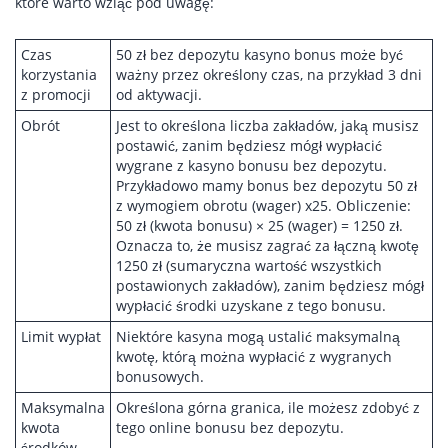
które warto wziąć pod uwagę:
Czas
50 zł bez depozytu kasyno bonus może być
korzystania
ważny przez określony czas, na przykład 3 dni
z promocji
od aktywacji.
Obrót
Jest to określona liczba zakładów, jaką musisz
postawić, zanim będziesz mógł wypłacić
wygrane z kasyno bonusu bez depozytu.
Przykładowo mamy bonus bez depozytu 50 zł
z wymogiem obrotu (wager) x25. Obliczenie:
50 zł (kwota bonusu) × 25 (wager) = 1250 zł.
Oznacza to, że musisz zagrać za łączną kwotę
1250 zł (sumaryczna wartość wszystkich
postawionych zakładów), zanim będziesz mógł
wypłacić środki uzyskane z tego bonusu.
Limit wypłat
Niektóre kasyna mogą ustalić maksymalną
kwotę, którą można wypłacić z wygranych
bonusowych.
Maksymalna
Określona górna granica, ile możesz zdobyć z
kwota
tego online bonusu bez depozytu.
środków