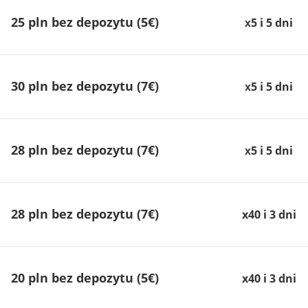
25 pln bez depozytu (5€)
х5 i 5 dni
30 pln bez depozytu (7€)
х5 i 5 dni
28 pln bez depozytu (7€)
х5 i 5 dni
28 pln bez depozytu (7€)
x40 i 3 dni
20 pln bez depozytu (5€)
x40 i 3 dni