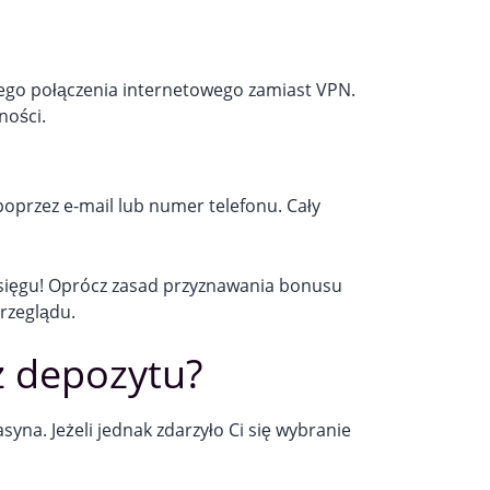
wego połączenia internetowego zamiast VPN.
ności.
poprzez e-mail lub numer telefonu. Cały
zasięgu! Oprócz zasad przyznawania bonusu
rzeglądu.
z depozytu?
yna. Jeżeli jednak zdarzyło Ci się wybranie