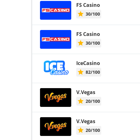
FS Casino
30/100
FS Casino
30/100
IceCasino
82/100
V.Vegas
20/100
V.Vegas
20/100