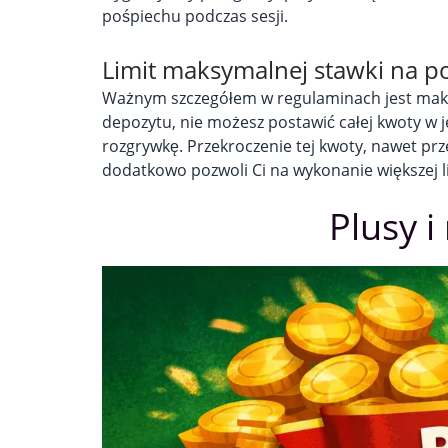
pośpiechu podczas sesji.
Limit maksymalnej stawki na p
Ważnym szczegółem w regulaminach jest maksy
depozytu, nie możesz postawić całej kwoty w j
rozgrywkę. Przekroczenie tej kwoty, nawet pr
dodatkowo pozwoli Ci na wykonanie większej l
Plusy i