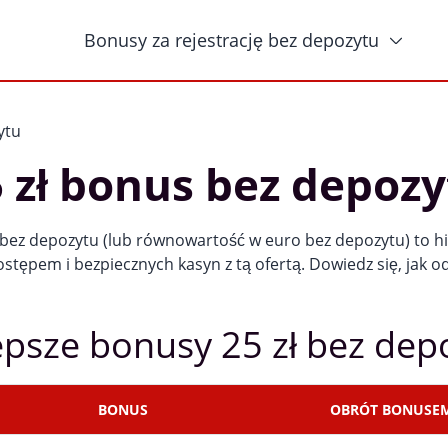
Bonusy za rejestrację bez depozytu
ytu
 zł bonus bez depoz
 bez depozytu (lub równowartość w euro bez depozytu) to hi
stępem i bezpiecznych kasyn z tą ofertą. Dowiedz się, jak od
epsze bonusy 25 zł bez dep
BONUS
OBRÓT BONUSE