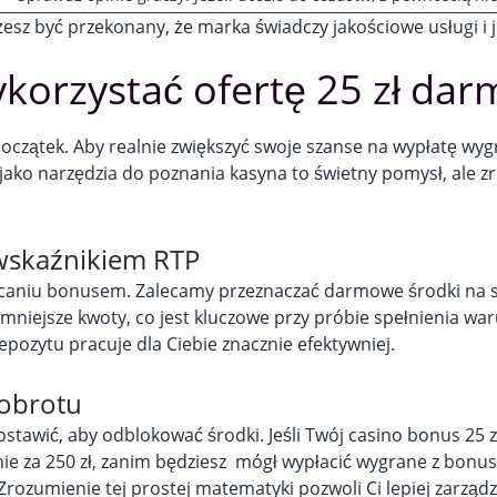
esz być przekonany, że marka świadczy jakościowe usługi i j
wykorzystać ofertę 25 zł da
zątek. Aby realnie zwiększyć swoje szanse na wypłatę wy
 jako narzędzia do poznania kasyna to świetny pomysł, ale z
wskaźnikiem RTP
acaniu bonusem. Zalecamy przeznaczać darmowe środki na s
ją mniejsze kwoty, co jest kluczowe przy próbie spełnienia 
epozytu pracuje dla Ciebie znacznie efektywniej.
 obrotu
 postawić, aby odblokować środki. Jeśli Twój casino bonus 25
nie za 250 zł, zanim będziesz mógł wypłacić wygrane z bonusu
. Zrozumienie tej prostej matematyki pozwoli Ci lepiej zarzą