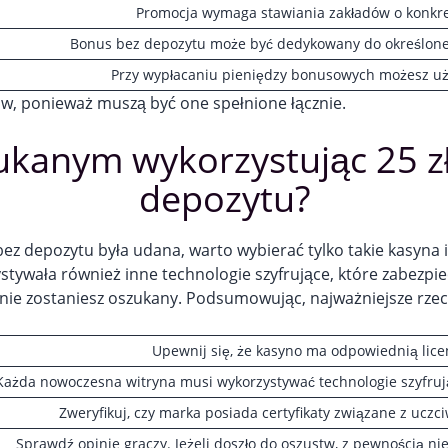
Promocja wymaga stawiania zakładów o konkre
Bonus bez depozytu może być dedykowany do określonej
Przy wypłacaniu pieniędzy bonusowych możesz uż
w, ponieważ muszą być one spełnione łącznie.
ukanym wykorzystując 25 zł
depozytu?
bez depozytu była udana, warto wybierać tylko takie kasyna 
ywała również inne technologie szyfrujące, które zabezpie
 nie zostaniesz oszukany. Podsumowując, najważniejsze rzec
Upewnij się, że kasyno ma odpowiednią lice
Każda nowoczesna witryna musi wykorzystywać technologie szyfruj
Zweryfikuj, czy marka posiada certyfikaty związane z uczci
Sprawdź opinie graczy. Jeżeli doszło do oszustw, z pewnością niek