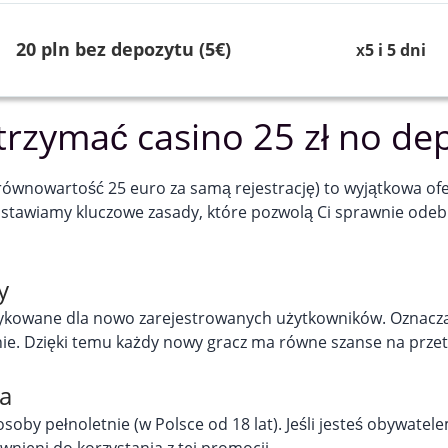
20 pln bez depozytu (5€)
х5 i 5 dni
rzymać casino 25 zł no de
b równowartość 25 euro za samą rejestrację) to wyjątkowa ofe
dstawiamy kluczowe zasady, które pozwolą Ci sprawnie odeb
y
dykowane dla nowo zarejestrowanych użytkowników. Oznacza t
nie. Dzięki temu każdy nowy gracz ma równe szanse na prze
ja
soby pełnoletnie (w Polsce od 18 lat). Jeśli jesteś obywate