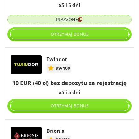
x5 i 5 dni
PLAYZONE
OTRZYMAJ BONUS
Twindor
99/100
10 EUR (40 zł) bez depozytu za rejestrację
x5 i 5 dni
OTRZYMAJ BONUS
Brionis