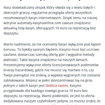
Nasz doświadczony zespół, który składa się z wielu byłych i
obecnych graczy, regularnie przegląda oferty wszystkich
renomowanych kasyn internetowych. Dzięki temu na naszej
witrynie automaty-kasynoonline.com zawsze znajdziesz
aktualną listę kasyn, oferujących 10 euro za rejestrację bez
depozytu.
Warto nadmienić, że nie oceniamy kasyn wyłącznie pod kątem
bonusu. To byłoby sporym błędem. Kasyno musi być uczciwe,
zaufane, dostarczać szeroką ofertę gier i wygodne metody
płatności. Takie kasyna znajdziesz na naszych łamach.
Prezentujemy wyłącznie oferty licencjonowanych podmiotów
branży hazardowej, gdzie nie musisz się martwić o to, czy
Twoje pieniądze nie znikną, a wypłata wygranych nie zostanie
zablokowana. Możesz w pełni skoncentrować się na grze.
Jednym z takich kasyn jest
Slottica casino
. Kasyno
przygotowało dla każdego nowego gracza 10 euro bez
depozytu za rejestrację. Warto podkreślić, że jest to oferta
dedykowana naszym czytelnikom! Jedyne, co musisz zrobić, to