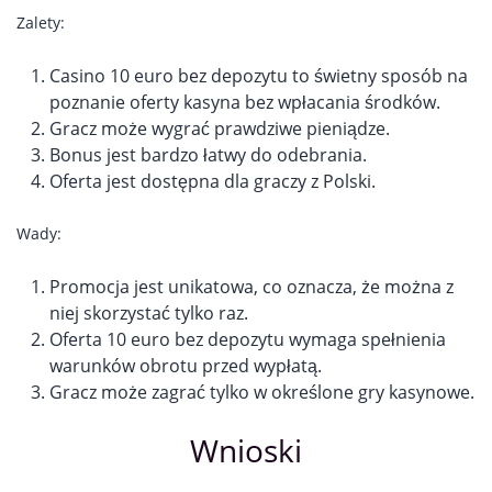
Zalety:
Casino 10 euro bez depozytu to świetny sposób na
poznanie oferty kasyna bez wpłacania środków.
Gracz może wygrać prawdziwe pieniądze.
Bonus jest bardzo łatwy do odebrania.
Oferta jest dostępna dla graczy z Polski.
Wady:
Promocja jest unikatowa, co oznacza, że można z
niej skorzystać tylko raz.
Oferta 10 euro bez depozytu wymaga spełnienia
warunków obrotu przed wypłatą.
Gracz może zagrać tylko w określone gry kasynowe.
Wnioski