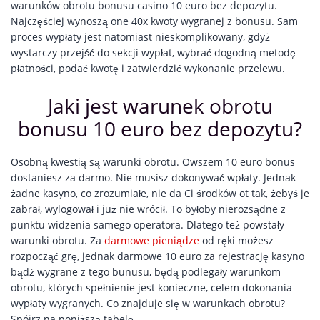
warunków obrotu bonusu casino 10 euro bez depozytu.
Najczęściej wynoszą one 40x kwoty wygranej z bonusu. Sam
proces wypłaty jest natomiast nieskomplikowany, gdyż
wystarczy przejść do sekcji wypłat, wybrać dogodną metodę
płatności, podać kwotę i zatwierdzić wykonanie przelewu.
Jaki jest warunek obrotu
bonusu 10 euro bez depozytu?
Osobną kwestią są warunki obrotu. Owszem 10 euro bonus
dostaniesz za darmo. Nie musisz dokonywać wpłaty. Jednak
żadne kasyno, co zrozumiałe, nie da Ci środków ot tak, żebyś je
zabrał, wylogował i już nie wrócił. To byłoby nierozsądne z
punktu widzenia samego operatora. Dlatego też powstały
warunki obrotu. Za
darmowe pieniądze
od ręki możesz
rozpocząć grę, jednak darmowe 10 euro za rejestrację kasyno
bądź wygrane z tego bunusu, będą podlegały warunkom
obrotu, których spełnienie jest konieczne, celem dokonania
wypłaty wygranych. Co znajduje się w warunkach obrotu?
Spójrz na poniższą tabelę.