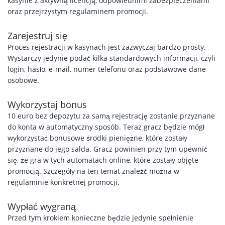
kasynie z aktywną licencją, odpowiednimi zabezpieczeniami
oraz przejrzystym regulaminem promocji.
Zarejestruj się
Proces rejestracji w kasynach jest zazwyczaj bardzo prosty.
Wystarczy jedynie podać kilka standardowych informacji, czyli
login, hasło, e-mail, numer telefonu oraz podstawowe dane
osobowe.
Wykorzystaj bonus
10 euro bez depozytu za samą rejestrację zostanie przyznane
do konta w automatyczny sposób. Teraz gracz będzie mógł
wykorzystać bonusowe środki pieniężne, które zostały
przyznane do jego salda. Gracz powinien przy tym upewnić
się, że gra w tych automatach online, które zostały objęte
promocją. Szczegóły na ten temat znaleźć można w
regulaminie konkretnej promocji.
Wypłać wygraną
Przed tym krokiem konieczne będzie jedynie spełnienie