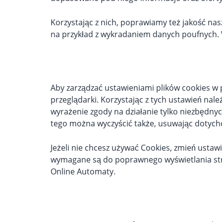
Korzystając z nich, poprawiamy też jakość nas
na przykład z wykradaniem danych poufnych. 
Aby zarządzać ustawieniami plików cookies w 
przeglądarki. Korzystając z tych ustawień nale
wyrażenie zgody na działanie tylko niezbędny
tego można wyczyścić także, usuwając dotychc
Jeżeli nie chcesz używać Cookies, zmień ustaw
wymagane są do poprawnego wyświetlania stro
Online Automaty.