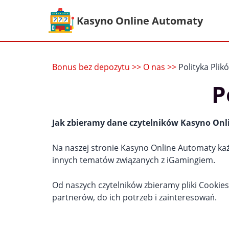
Kasyno Online Automaty
Bonus bez depozytu
>>
O nas
>>
Polityka Plik
P
Jak zbieramy dane czytelników Kasyno Onl
Na naszej stronie Kasyno Online Automaty każ
innych tematów związanych z iGamingiem.
Od naszych czytelników zbieramy pliki Cookies
partnerów, do ich potrzeb i zainteresowań.