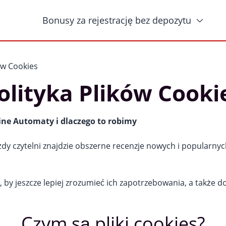
Bonusy za rejestrację bez depozytu
ów Cookies
olityka Plików Cooki
ine Automaty i dlaczego to robimy
dy czytelni znajdzie obszerne recenzje nowych i popularny
, by jeszcze lepiej zrozumieć ich zapotrzebowania, a także d
Czym są pliki cookies?