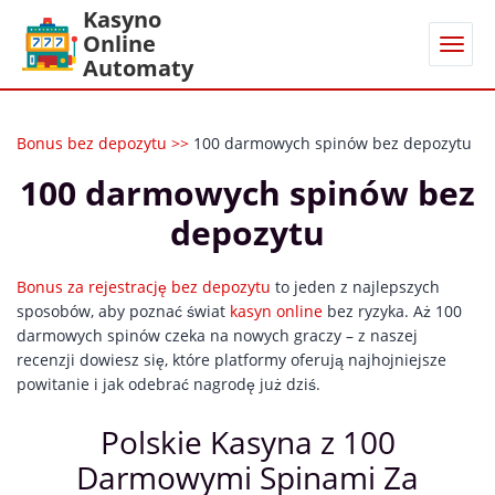
Kasyno
Online
Automaty
Bonus bez depozytu
>>
100 darmowych spinów bez depozytu
100 darmowych spinów bez
depozytu
Bonus za rejestrację bez depozytu
to jeden z najlepszych
sposobów, aby poznać świat
kasyn online
bez ryzyka. Aż 100
darmowych spinów czeka na nowych graczy – z naszej
recenzji dowiesz się, które platformy oferują najhojniejsze
powitanie i jak odebrać nagrodę już dziś.
Polskie Kasyna z 100
Darmowymi Spinami Za