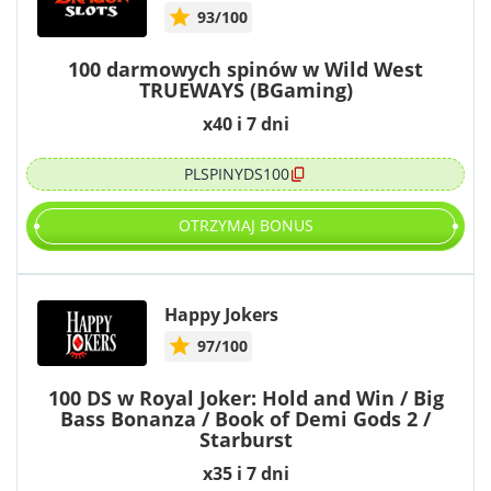
93/100
100 darmowych spinów w Wild West
TRUEWAYS (BGaming)
x40 i 7 dni
PLSPINYDS100
OTRZYMAJ BONUS
Happy Jokers
97/100
100 DS w Royal Joker: Hold and Win / Big
Bass Bonanza / Book of Demi Gods 2 /
Starburst
x35 i 7 dni