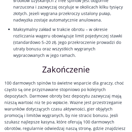
środków uzyskanych z free spinów jest odgórnie
narzucona i zazwyczaj oscyluje w okolicach kilku tysięcy
złotych. Jeżeli wygrana przekroczy ustalony pułap,
nadwyżka zostaje automatycznie anulowana.
Maksymalny zakład w trakcie obrotu – w okresie
rozliczania wageru obowiązuje limit pojedynczej stawki
(standardowo 5–20 zł). Jego przekroczenie prowadzi do
utraty bonusu oraz wszystkich wygranych
wypracowanych w jego ramach.
Zakończenie
100 darmowych spinów to świetne wsparcie dla graczy, choć
często są one przyznawane stopniowo po kolejnych
depozytach. Darmowe obroty bez depozytu zazwyczaj mają
niższą wartość niż te po wpłacie. Ważne jest przestrzeganie
warunków dotyczących czasu aktywności, gier objętych
promocją i limitów wygranych, by nie stracić bonusu. Jeśli
szukasz najlepsze kasyna, które oferują 100 darmowych
obrotów, regularnie odwiedzaj naszą stronę, gdzie znajdziesz