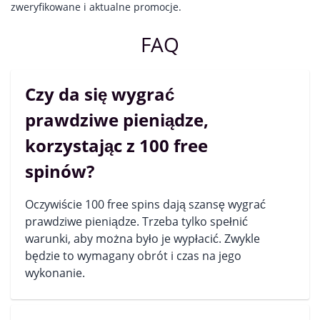
zweryfikowane i aktualne promocje.
FAQ
Czy da się wygrać
prawdziwe pieniądze,
korzystając z 100 free
spinów?
Oczywiście 100 free spins dają szansę wygrać
prawdziwe pieniądze. Trzeba tylko spełnić
warunki, aby można było je wypłacić. Zwykle
będzie to wymagany obrót i czas na jego
wykonanie.