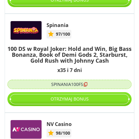
Spinania
97/100
100 DS w Royal Joker: Hold and Win, Big Bass
Bonanza, Book of Demi Gods 2, Starburst,
Gold Rush with Johnny Cash
x35 i 7 dni
SPINANIA100FS
OTRZYMAJ BONUS
NV Casino
98/100