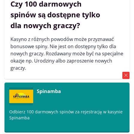
Czy 100 darmowych
spinów są dostępne tylko
dla nowych graczy?
Kasyno z różnych powodów może przyznawać
bonusowe spiny. Nie jest on dostępny tylko dla
nowych graczy. Rozdawany może być na specjalne
okazje np. Urodziny albo zaproszenie nowych
graczy.
Czy da się otrzymać 100
Spinamba
darmowych obrotów wraz
z innym bonusem? Jak to
Odbierz 100 darmowych spinów za rejestrację w kasynie
Spinamba
zrobić?