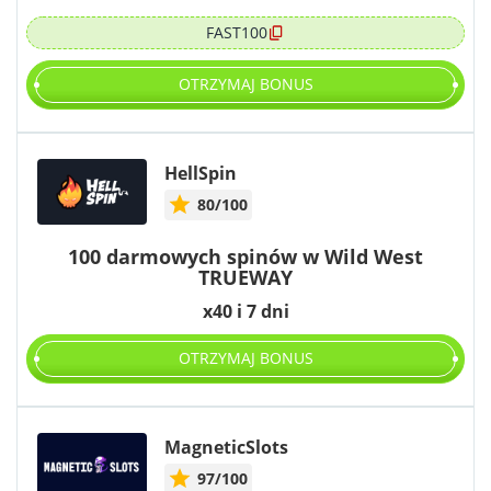
FAST100
OTRZYMAJ BONUS
HellSpin
80/100
100 darmowych spinów w Wild West
TRUEWAY
x40 i 7 dni
OTRZYMAJ BONUS
MagneticSlots
97/100