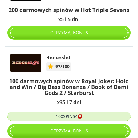
200 darmowych spinów w Hot Triple Sevens
x5 i 5 dni
OTRZYMAJ BONUS
Rodeoslot
97/100
100 darmowych spinów w Royal Joker: Hold
and Win / Big Bass Bonanza / Book of Demi
Gods 2 / Starburst
x35 i 7 dni
100SPINS4
OTRZYMAJ BONUS