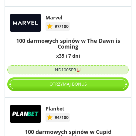
Marvel
97/100
100 darmowych spinów w The Dawn is
Coming
x35 i 7 dni
ND100SPR
OTRZYMAJ BONUS
Planbet
94/100
100 darmowych spinów w Cupid