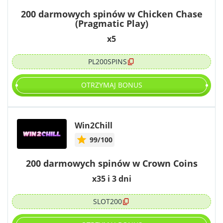
200 darmowych spinów w Chicken Chase
(Pragmatic Play)
x5
PL200SPINS
OTRZYMAJ BONUS
Win2Chill
99/100
200 darmowych spinów w Crown Coins
x35 i 3 dni
SLOT200