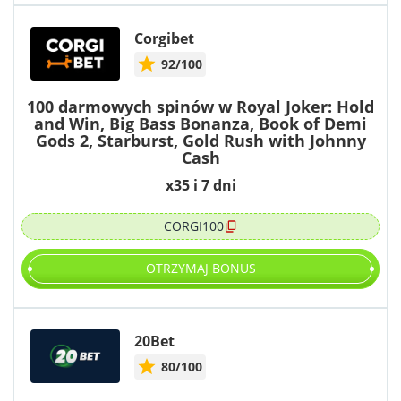
Corgibet
92/100
100 darmowych spinów w Royal Joker: Hold
and Win, Big Bass Bonanza, Book of Demi
Gods 2, Starburst, Gold Rush with Johnny
Cash
x35 i 7 dni
CORGI100
OTRZYMAJ BONUS
20Bet
80/100