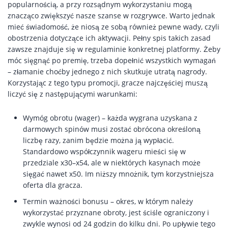
popularnością, a przy rozsądnym wykorzystaniu mogą
znacząco zwiększyć nasze szanse w rozgrywce. Warto jednak
mieć świadomość, że niosą ze sobą również pewne wady, czyli
obostrzenia dotyczące ich aktywacji. Pełny spis takich zasad
zawsze znajduje się w regulaminie konkretnej platformy. Żeby
móc sięgnąć po premię, trzeba dopełnić wszystkich wymagań
– złamanie choćby jednego z nich skutkuje utratą nagrody.
Korzystając z tego typu promocji, gracze najczęściej muszą
liczyć się z następującymi warunkami:
Wymóg obrotu (wager) – każda wygrana uzyskana z
darmowych spinów musi zostać obrócona określoną
liczbę razy, zanim będzie można ją wypłacić.
Standardowo współczynnik wageru mieści się w
przedziale x30–x54, ale w niektórych kasynach może
sięgać nawet x50. Im niższy mnożnik, tym korzystniejsza
oferta dla gracza.
Termin ważności bonusu – okres, w którym należy
wykorzystać przyznane obroty, jest ściśle ograniczony i
zwykle wynosi od 24 godzin do kilku dni. Po upływie tego