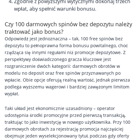
Zgodnie z powyższymi wytycznymi dokonaj trzech
wpłat, aby spełnić warunki bonusu.
Czy 100 darmowych spinów bez depozytu należy
traktować jako bonus?
Odpowiedź jest jednoznaczna – tak, 100 free spinów bez
depozytu to pełnoprawna forma bonusu powitalnego, choć
rządząca się innymi regułami niż promocje depozytowe. Z
perspektywy doświadczonego gracza kluczowe jest
rozgraniczenie dwóch kategorii: darmowych obrotów w
modelu no deposit oraz free spinów przyznawanych po
wpłacie. Obie opcje oferują realną wartość, jednak pierwsza
podlega wyższemu wagerowi i bardziej zawężonym limitom
wypłat.
Taki układ jest ekonomicznie uzasadniony – operator
udostępnia środki promocyjne przed pierwszą transakcją,
traktując to jako inwestycję w nowego użytkownika. Przy 100
darmowych obrotach za rejestrację promocja najczęściej
obejmuje jeden wyselekcjonowany tytuł, podczas gdy oferty