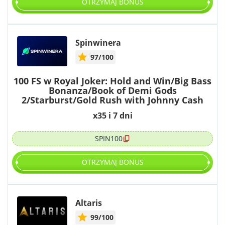
OTRZYMAJ BONUS
Spinwinera
97/100
100 FS w Royal Joker: Hold and Win/Big Bass
Bonanza/Book of Demi Gods
2/Starburst/Gold Rush with Johnny Cash
x35 i 7 dni
SPIN100
OTRZYMAJ BONUS
Altaris
99/100