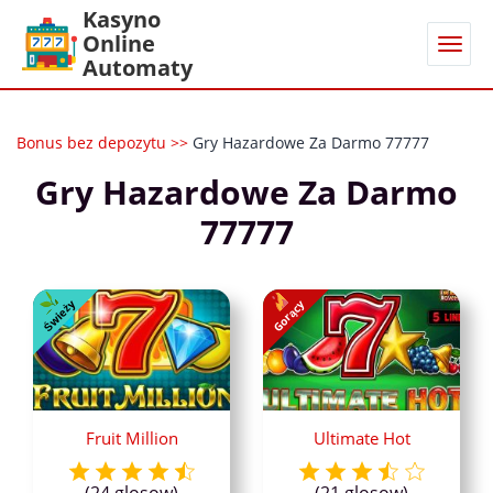
Kasyno
Online
Automaty
Bonus bez depozytu
>>
Gry Hazardowe Za Darmo 77777
Gry Hazardowe Za Darmo
77777
Świeży
Gorący
Fruit Million
Ultimate Hot