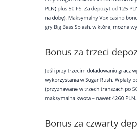
PLN) plus 50 FS. Za depozyt od 125 PL
na dobę). Maksymalny Vox casino bonu
gry Big Bass Splash, w której można 
Bonus za trzeci depoz
Jeśli przy trzecim doładowaniu gracz w
wykorzystania w Sugar Rush. Wpłaty o
(przyznawane w trzech transzach po 50
maksymalna kwota – nawet 4260 PLN.
Bonus za czwarty dep