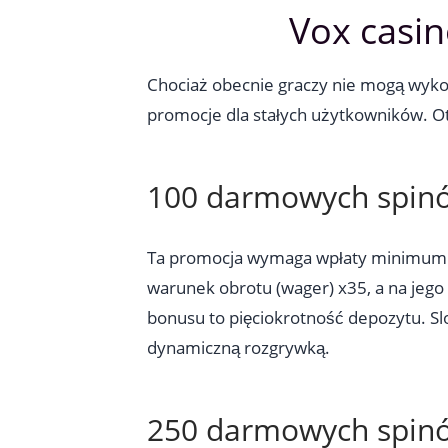
Vox casi
Chociaż obecnie graczy nie mogą wykor
promocje dla stałych użytkowników. Ot
100 darmowych spinó
Ta promocja wymaga wpłaty minimum 
warunek obrotu (wager) x35, a na jego
bonusu to pięciokrotność depozytu. Sl
dynamiczną rozgrywką.
250 darmowych spinów