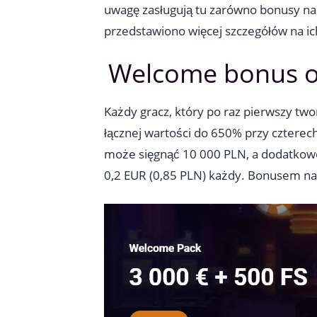
uwagę zasługują tu zarówno bonusy na st
przedstawiono więcej szczegółów na ic
Welcome bonus o
Każdy gracz, który po raz pierwszy t
łącznej wartości do 650% przy cztere
może sięgnąć 10 000 PLN, a dodatkow
0,2 EUR (0,85 PLN) każdy. Bonusem nal