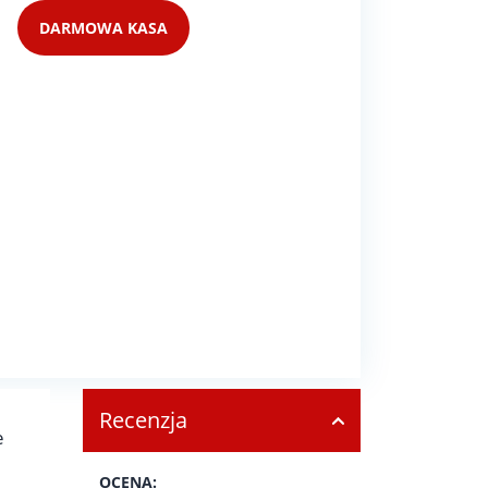
DARMOWA KASA
Recenzja
e
OCENA: