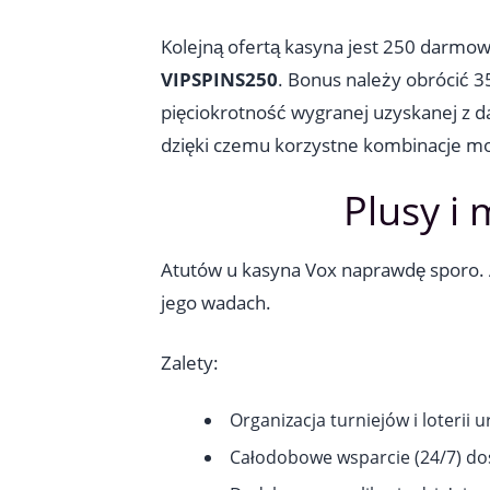
Kolejną ofertą kasyna jest 250 darm
VIPSPINS250
. Bonus należy obrócić 3
pięciokrotność wygranej uzyskanej z 
dzięki czemu korzystne kombinacje mog
Plusy i
Atutów u kasyna Vox naprawdę sporo. 
jego wadach.
Zalety:
Organizacja turniejów i loterii 
Całodobowe wsparcie (24/7) dos