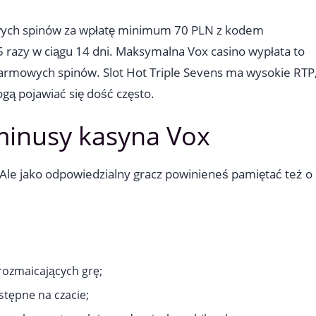
owych spinów za wpłatę minimum 70 PLN z kodem
5 razy w ciągu 14 dni. Maksymalna Vox casino wypłata to
darmowych spinów. Slot Hot Triple Sevens ma wysokie RTP
ą pojawiać się dość często.
 minusy kasyna Vox
Ale jako odpowiedzialny gracz powinieneś pamiętać też o
urozmaicających grę;
tępne na czacie;