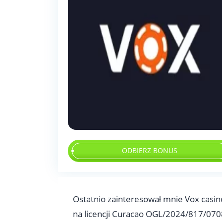
ODBIERZ BONUS
Ostatnio zainteresował mnie Vox casin
na licencji Curacao OGL/2024/817/0708