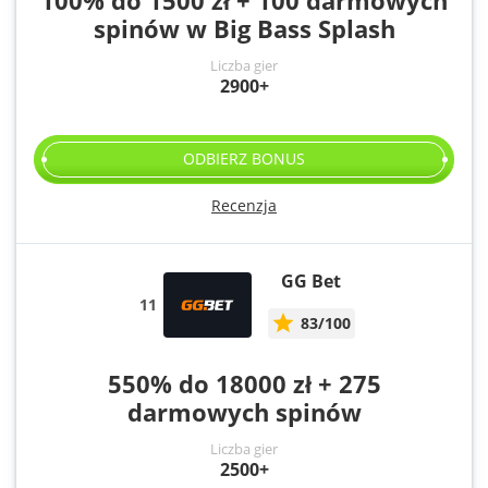
100% do 1500 zł + 100 darmowych
spinów w Big Bass Splash
Liczba gier
2900+
ODBIERZ BONUS
Recenzja
GG Bet
11
83/100
550% do 18000 zł + 275
darmowych spinów
Liczba gier
2500+