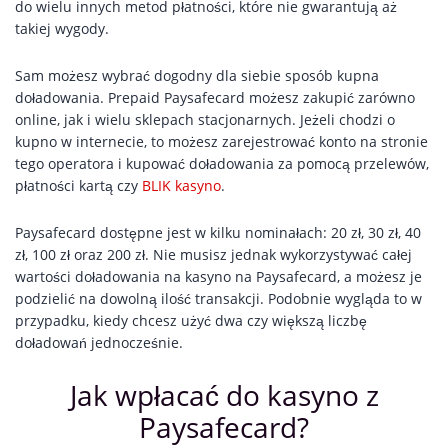
do wielu innych metod płatności, które nie gwarantują aż
takiej wygody.
Sam możesz wybrać dogodny dla siebie sposób kupna
doładowania. Prepaid Paysafecard możesz zakupić zarówno
online, jak i wielu sklepach stacjonarnych. Jeżeli chodzi o
kupno w internecie, to możesz zarejestrować konto na stronie
tego operatora i kupować doładowania za pomocą przelewów,
płatności kartą czy
BLIK kasyno
.
Paysafecard dostępne jest w kilku nominałach: 20 zł, 30 zł, 40
zł, 100 zł oraz 200 zł. Nie musisz jednak wykorzystywać całej
wartości doładowania na kasyno na Paysafecard, a możesz je
podzielić na dowolną ilość transakcji. Podobnie wygląda to w
przypadku, kiedy chcesz użyć dwa czy większą liczbę
doładowań jednocześnie.
Jak wpłacać do kasyno z
Paysafecard?