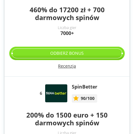
460% do 17200 zł + 700
darmowych spinów
Liczba gier
7000+
ODBIERZ BONUS
Recenzja
SpinBetter
6
90/100
200% do 1500 euro + 150
darmowych spinów
Liczba gier