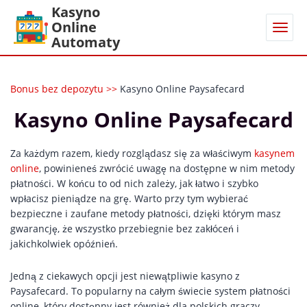
Kasyno
Online
Automaty
Bonus bez depozytu
>>
Kasyno Online Paysafecard
Kasyno Online Paysafecard
Za każdym razem, kiedy rozglądasz się za właściwym
kasynem
online
, powinieneś zwrócić uwagę na dostępne w nim metody
płatności. W końcu to od nich zależy, jak łatwo i szybko
wpłacisz pieniądze na grę. Warto przy tym wybierać
bezpieczne i zaufane metody płatności, dzięki którym masz
gwarancję, że wszystko przebiegnie bez zakłóceń i
jakichkolwiek opóźnień.
Jedną z ciekawych opcji jest niewątpliwie kasyno z
Paysafecard. To popularny na całym świecie system płatności
online, który dostępny jest również dla polskich graczy.