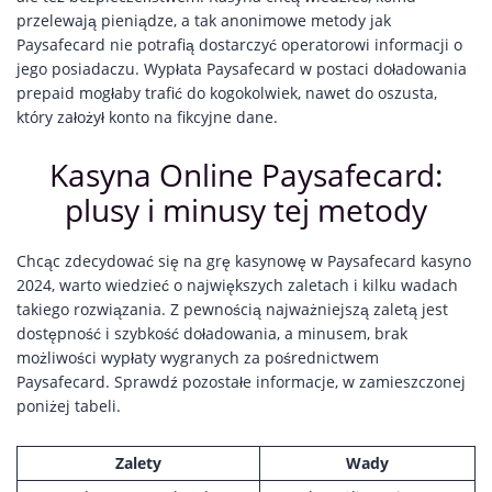
przelewają pieniądze, a tak anonimowe metody jak
Paysafecard nie potrafią dostarczyć operatorowi informacji o
jego posiadaczu. Wypłata Paysafecard w postaci doładowania
prepaid mogłaby trafić do kogokolwiek, nawet do oszusta,
który założył konto na fikcyjne dane.
Kasyna Online Paysafecard:
plusy i minusy tej metody
Chcąc zdecydować się na grę kasynowę w Paysafecard kasyno
2024, warto wiedzieć o największych zaletach i kilku wadach
takiego rozwiązania. Z pewnością najważniejszą zaletą jest
dostępność i szybkość doładowania, a minusem, brak
możliwości wypłaty wygranych za pośrednictwem
Paysafecard. Sprawdź pozostałe informacje, w zamieszczonej
poniżej tabeli.
Zalety
Wady