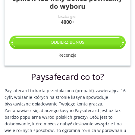
do wyboru
Liczba gier
4000+
ODBIERZ BONUS
Recenzja
Paysafecard сo to?
Paysafecard to karta przedpłacona (prepaid), zawierająca 16
cyfr, wpisanie których na stronie kasyna spowoduje
błyskawiczne doładowanie Twojego konta gracza.
Zastanawiasz się, dlaczego kasyno Paysafecard jest aż tak
bardzo popularne wśród polskich graczy? Otóż jest to
doładowanie, które możesz nabyć dosłownie wszędzie i na
wiele różnych sposobów. To ogromna różnica w porównaniu