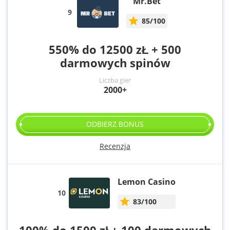
Mr.Bet
9
85/100
550% do 12500 zŁ + 500
darmowych spinów
Liczba gier
2000+
ODBIERZ BONUS
Recenzja
Lemon Casino
10
83/100