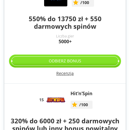
/100
550% do 13750 zł + 550
darmowych spinów
Liczba gier
5000+
ODBIERZ BONUS
Recenzja
Hit’n’Spin
15
/100
320% do 6000 zł + 250 darmowych
spinów lub inny bonus powitalny