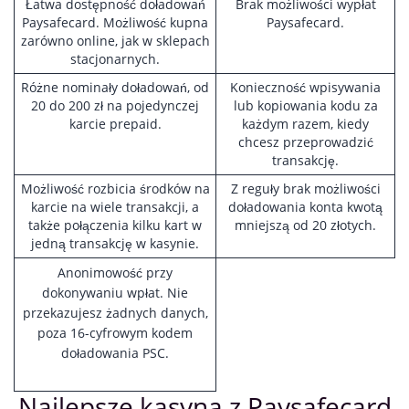
Łatwa dostępność doładowań
Brak możliwości wypłat
Paysafecard. Możliwość kupna
Paysafecard.
zarówno online, jak w sklepach
stacjonarnych.
Różne nominały doładowań, od
Konieczność wpisywania
20 do 200 zł na pojedynczej
lub kopiowania kodu za
karcie prepaid.
każdym razem, kiedy
chcesz przeprowadzić
transakcję.
Możliwość rozbicia środków na
Z reguły brak możliwości
karcie na wiele transakcji, a
doładowania konta kwotą
także połączenia kilku kart w
mniejszą od 20 złotych.
jedną transakcję w kasynie.
Anonimowość przy
dokonywaniu wpłat. Nie
przekazujesz żadnych danych,
poza 16-cyfrowym kodem
doładowania PSC.
Najlepsze kasyna z Paysafecard