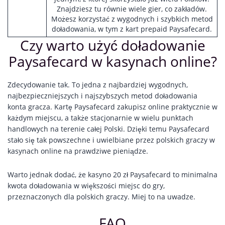
Znajdziesz tu równie wiele gier, co zakładów.
Możesz korzystać z wygodnych i szybkich metod
doładowania, w tym z kart prepaid Paysafecard.
Czy warto użyć doładowanie
Paysafecard w kasynach online?
Zdecydowanie tak. To jedna z najbardziej wygodnych,
najbezpieczniejszych i najszybszych metod doładowania
konta gracza. Kartę Paysafecard zakupisz online praktycznie w
każdym miejscu, a także stacjonarnie w wielu punktach
handlowych na terenie całej Polski. Dzięki temu Paysafecard
stało się tak powszechne i uwielbiane przez polskich graczy w
kasynach online na prawdziwe pieniądze.
Warto jednak dodać, że kasyno 20 zł Paysafecard to minimalna
kwota doładowania w większości miejsc do gry,
przeznaczonych dla polskich graczy. Miej to na uwadze.
FAQ