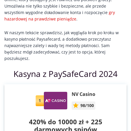
Umożliwia nie tylko szybkie i bezpieczne, ale przede
wszystkim wygodne doładowanie konta i rozpoczęcie
gry
hazardowej na prawdziwe pieniądze
.
W naszym tekście sprawdzisz, jak wygląda krok po kroku w
kasyno płatność Paysafecard, a dodatkowo przeczytasz
najważniejsze zalety i wady tej metody płatności. Sam
będziesz mógł zadecydować, czy jest to opcja, której
poszukujesz.
Kasyna z PaySafeCard 2024
NV Casino
1
98/100
420% do 10000 zł + 225
darmowych spinów