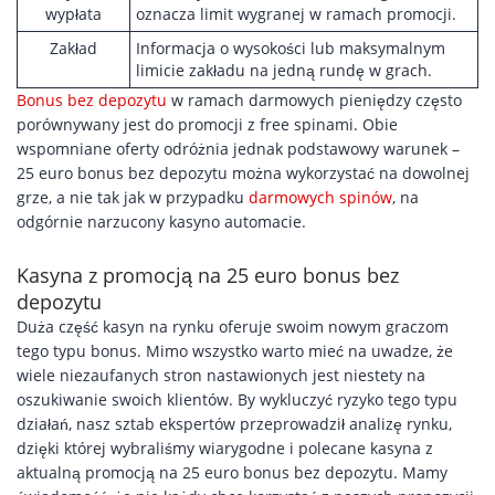
wypłata
oznacza limit wygranej w ramach promocji.
Zakład
Informacja o wysokości lub maksymalnym
limicie zakładu na jedną rundę w grach.
Bonus bez depozytu
w ramach darmowych pieniędzy często
porównywany jest do promocji z free spinami. Obie
wspomniane oferty odróżnia jednak podstawowy warunek –
25 euro bonus bez depozytu można wykorzystać na dowolnej
grze, a nie tak jak w przypadku
darmowych spinów
, na
odgórnie narzucony kasyno automacie.
Kasyna z promocją na 25 euro bonus bez
depozytu
Duża część kasyn na rynku oferuje swoim nowym graczom
tego typu bonus. Mimo wszystko warto mieć na uwadze, że
wiele niezaufanych stron nastawionych jest niestety na
oszukiwanie swoich klientów. By wykluczyć ryzyko tego typu
działań, nasz sztab ekspertów przeprowadził analizę rynku,
dzięki której wybraliśmy wiarygodne i polecane kasyna z
aktualną promocją na 25 euro bonus bez depozytu. Mamy