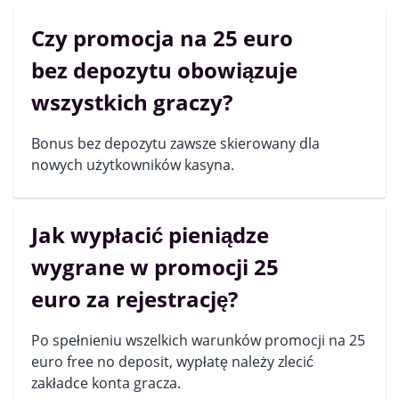
Czy promocja na 25 euro
bez depozytu obowiązuje
wszystkich graczy?
Bonus bez depozytu zawsze skierowany dla
nowych użytkowników kasyna.
Jak wypłacić pieniądze
wygrane w promocji 25
euro za rejestrację?
Po spełnieniu wszelkich warunków promocji na 25
euro free no deposit, wypłatę należy zlecić
zakładce konta gracza.