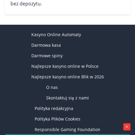
bez depozytu.
Kasyno Online Automaty
Darmowa kasa
Darmowe spiny
Najlepsze kasyno online w Polsce
Najlepsze kasyno online Blik w 2026
O nas
Skontaktuj się z nami
Polityka redakcyjna
Polityka Plików Cookies
Responsible Gaming Foundation