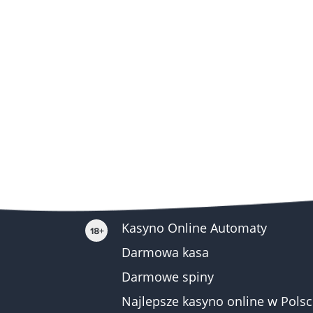
Kasyno Online Automaty
Darmowa kasa
Darmowe spiny
Najlepsze kasyno online w Pols