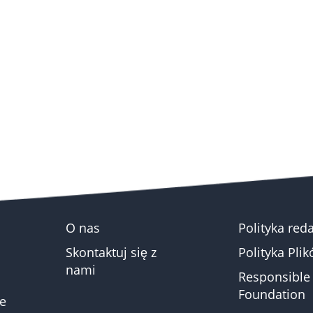
O nas
Polityka red
Skontaktuj się z
Polityka Pli
nami
Responsible
Foundation
ce