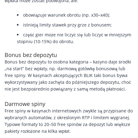
wpłata może zostać podwojona, ale:
obowiązuje warunek obrotu (np. x30–x40);
istnieją limity stawek przy grze z bonusem;
część gier może nie liczyć się lub liczyć w mniejszym
stopniu (10-15%) do obrotu.
Bonus bez depozytu
Bonus bez depozytu to osobna kategoria – kasyno daje środki
„na start” bez wpłaty, np. darmową gotówkę bonusową lub
free spiny. W kasynach akceptujących BLIK taki bonus bywa
wykorzystywany jako zachęta do późniejszego depozytu, choć
nie jest bezpośrednio powiązany z samą metodą płatności.
Darmowe spiny
Free spiny w kasynach internetowych zwykle są przypisane do
wybranych automatów, z określonym RTP i limitem wygranej.
Typowe formaty to 20–50 free spinów za depozyt lub większe
pakiety rozłożone na kilka wpłat.