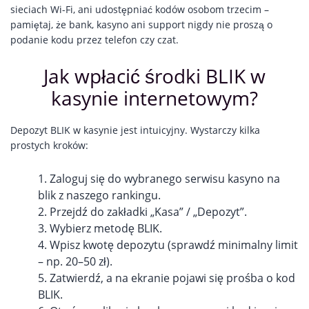
sieciach Wi-Fi, ani udostępniać kodów osobom trzecim –
pamiętaj, że bank, kasyno ani support nigdy nie proszą o
podanie kodu przez telefon czy czat.
Jak wpłacić środki BLIK w
kasynie internetowym?
Depozyt BLIK w kasynie jest intuicyjny. Wystarczy kilka
prostych kroków:
Zaloguj się do wybranego serwisu kasyno na
blik z naszego rankingu.
Przejdź do zakładki „Kasa” / „Depozyt”.
Wybierz metodę BLIK.
Wpisz kwotę depozytu (sprawdź minimalny limit
– np. 20–50 zł).
Zatwierdź, a na ekranie pojawi się prośba o kod
BLIK.