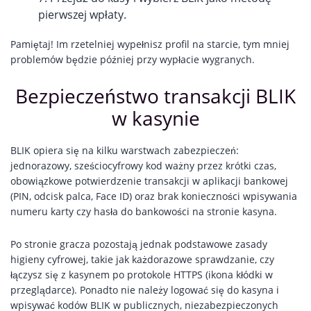
pierwszej wpłaty.
Pamiętaj! Im rzetelniej wypełnisz profil na starcie, tym mniej
problemów będzie później przy wypłacie wygranych.
Bezpieczeństwo transakcji BLIK
w kasynie
BLIK opiera się na kilku warstwach zabezpieczeń:
jednorazowy, sześciocyfrowy kod ważny przez krótki czas,
obowiązkowe potwierdzenie transakcji w aplikacji bankowej
(PIN, odcisk palca, Face ID) oraz brak konieczności wpisywania
numeru karty czy hasła do bankowości na stronie kasyna.
Po stronie gracza pozostają jednak podstawowe zasady
higieny cyfrowej, takie jak każdorazowe sprawdzanie, czy
łączysz się z kasynem po protokole HTTPS (ikona kłódki w
przeglądarce). Ponadto nie należy logować się do kasyna i
wpisywać kodów BLIK w publicznych, niezabezpieczonych