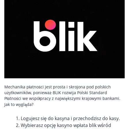
Mechanika płatności jest prosta i skrojona pod polskich
użytkowników, ponieważ BLIK rozwija Polski Standard
Płatności we współpracy z największymi krajowymi bankami.
Jak to wygląda?
Logujesz się do kasyna i przechodzisz do kasy.
Wybierasz opcję kasyno wpłata blik wśród