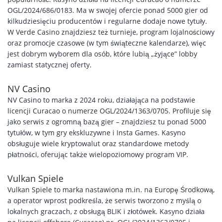
OGL/2024/686/0183. Ma w swojej ofercie ponad 5000 gier od
kilkudziesięciu producentów i regularne dodaje nowe tytuły.
W Verde Casino znajdziesz też turnieje, program lojalnościowy
oraz promocje czasowe (w tym świąteczne kalendarze), więc
jest dobrym wyborem dla osób, które lubią „żyjące” lobby
zamiast statycznej oferty.
NV Casino
NV Casino to marka z 2024 roku, działająca na podstawie
licencji Curacao o numerze OGL/2024/1363/0705. Profiluje się
jako serwis z ogromną bazą gier – znajdziesz tu ponad 5000
tytułów, w tym gry ekskluzywne i Insta Games. Kasyno
obsługuje wiele kryptowalut oraz standardowe metody
płatności, oferując także wielopoziomowy program VIP.
Vulkan Spiele
Vulkan Spiele to marka nastawiona m.in. na Europę Środkową,
a operator wprost podkreśla, że serwis tworzono z myślą o
lokalnych graczach, z obsługą BLIK i złotówek. Kasyno działa