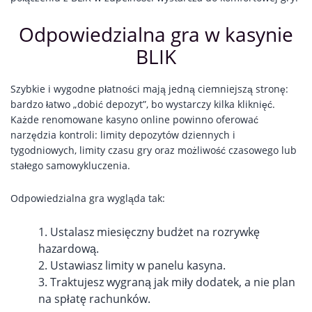
Odpowiedzialna gra w kasynie
BLIK
Szybkie i wygodne płatności mają jedną ciemniejszą stronę:
bardzo łatwo „dobić depozyt”, bo wystarczy kilka kliknięć.
Każde renomowane kasyno online powinno oferować
narzędzia kontroli: limity depozytów dziennych i
tygodniowych, limity czasu gry oraz możliwość czasowego lub
stałego samowykluczenia.
Odpowiedzialna gra wygląda tak:
Ustalasz miesięczny budżet na rozrywkę
hazardową.
Ustawiasz limity w panelu kasyna.
Traktujesz wygraną jak miły dodatek, a nie plan
na spłatę rachunków.