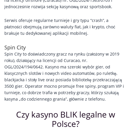
na licencji offshore (Curacao) nr. OGL/2024/1363/0705 i
jednocześnie rozwija sekcję kasynową oraz sportsbook.
Serwis oferuje regularne turnieje i gry typu “crash”, a
płatności obejmują zarówno waluty fiat, jak i krypto, choć
brakuje tu dedykowanej aplikacji mobilnej.
Spin City
Spin City to doświadczony gracz na rynku (założony w 2019
roku), działający na licencji od Curacao, nr.
OGL/2024/194/0642. Kasyno ma szeroki wybór gier, od
klasycznych slotów i nowych video automatów, po ruletkę,
blackjacka i stoły live oraz posiada bibliotekę przekraczającą
3500 gier. Operator mocno promuje free spiny, program VIP i
turnieje, co dobrze trafia w potrzeby graczy, którzy szukają
kasyna „do codziennego grania”, głównie z telefonu.
Czy kasyno BLIK legalne w
Polsce?