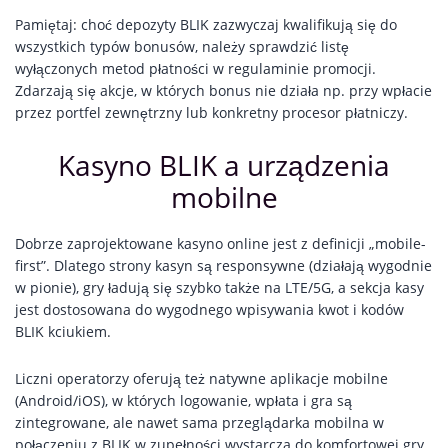
Pamiętaj: choć depozyty BLIK zazwyczaj kwalifikują się do
wszystkich typów bonusów, należy sprawdzić listę
wyłączonych metod płatności w regulaminie promocji.
Zdarzają się akcje, w których bonus nie działa np. przy wpłacie
przez portfel zewnętrzny lub konkretny procesor płatniczy.
Kasyno BLIK a urządzenia
mobilne
Dobrze zaprojektowane kasyno online jest z definicji „mobile-
first”. Dlatego strony kasyn są responsywne (działają wygodnie
w pionie), gry ładują się szybko także na LTE/5G, a sekcja kasy
jest dostosowana do wygodnego wpisywania kwot i kodów
BLIK kciukiem.
Liczni operatorzy oferują też natywne aplikacje mobilne
(Android/iOS), w których logowanie, wpłata i gra są
zintegrowane, ale nawet sama przeglądarka mobilna w
połączeniu z BLIK w zupełności wystarcza do komfortowej gry.