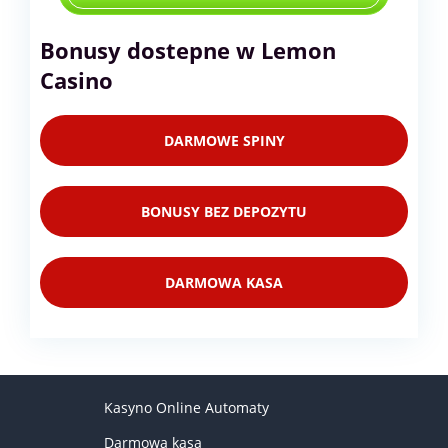
Bonusy dostepne w Lemon
Casino
DARMOWE SPINY
BONUSY BEZ DEPOZYTU
DARMOWA KASA
Kasyno Online Automaty
Darmowa kasa