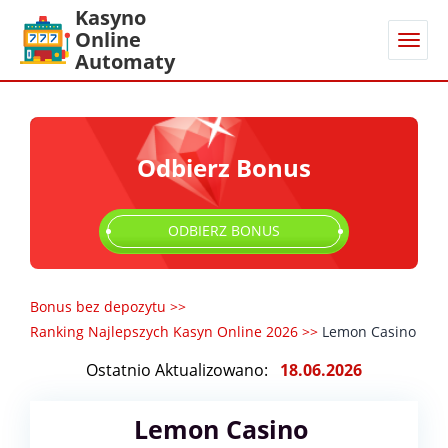
Kasyno
Online
Automaty
Odbierz Bonus
ODBIERZ BONUS
Bonus bez depozytu
>>
Ranking Najlepszych Kasyn Online 2026
>>
Lemon Casino
Ostatnio Aktualizowano:
18.06.2026
Lemon Casino