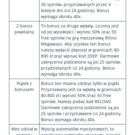
30 spinów, przyznawanych przez 4
kolejne dni (co 24 godziny). Bonus
wymaga obrotu 40x.
2 bonus
To bonus za druga wpłatę. Liczony jest
powitalny
od jej wysokości i wynosi 50% oraz 50
free spinów na grę maszynową Rhino
Megaways. Aby uzyskać ten bonus
należy wpłacić depozyt w granicach 80-
800 zł oraz wpisać kod 2DEP. Darmowe
zakręcenia podzielone są po 25 spinów,
przydzielanych co 24 godziny. Bonus
wymaga obrotu 40x.
Piątek z
Bonus ten można zdobyć tylko w piątki.
bonusem
Przyznawany jest za wpłatę w granicach
80-800 zł i wynosi 50% oraz 50 free
spinów. Należy podać kod RELOAD.
Darmowe zakręcenia podzielone są po
25 spinów i przyznawane co 24 godziny.
Bonus wymaga obrotu 40x.
Weź udział w
Wyścig automatów maszynowych, to
wyścigu
rywalizacja pomiędzy graczami. Kasyno