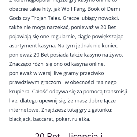
obecnie takie hity, jak Wolf Fang, Book of Demi
Gods czy Trojan Tales. Gracze lubiący nowości,
także nie mogą narzekać, ponieważ w 20 Bet
pojawiają się one regularnie, ciągle powiększając
asortyment kasyna. Na tym jednak nie koniec,
ponieważ 20 Bet posiada także kasyno na żywo.
Znacząco różni się ono od kasyna online,
ponieważ w wersji live gramy przeciwko
prawdziwym graczom i w obecności realnego
krupiera. Całość odbywa się za pomocą transmisji
live, dlatego upewnij się, że masz dobre łącze
internetowe. Znajdziesz tutaj gry z gatunku:
blackjack, baccarat, poker, ruletka.
20 Bet – licencja i