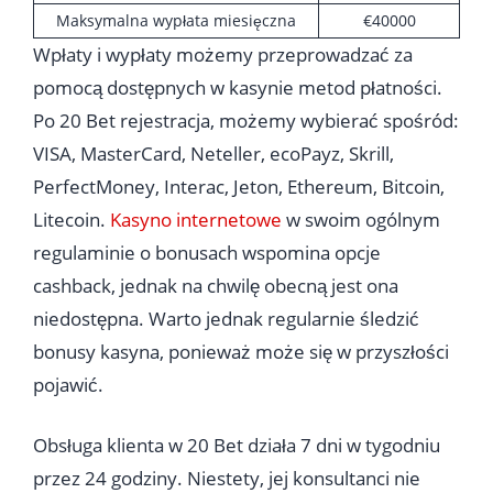
Maksymalna wypłata miesięczna
€40000
Wpłaty i wypłaty możemy przeprowadzać za
pomocą dostępnych w kasynie metod płatności.
Po 20 Bet rejestracja, możemy wybierać spośród:
VISA, MasterCard, Neteller, ecoPayz, Skrill,
PerfectMoney, Interac, Jeton, Ethereum, Bitcoin,
Litecoin.
Kasyno internetowe
w swoim ogólnym
regulaminie o bonusach wspomina opcje
cashback, jednak na chwilę obecną jest ona
niedostępna. Warto jednak regularnie śledzić
bonusy kasyna, ponieważ może się w przyszłości
pojawić.
Obsługa klienta w 20 Bet działa 7 dni w tygodniu
przez 24 godziny. Niestety, jej konsultanci nie