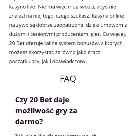
kasyno live. Nie ma więc możliwości, abyś nie
znalazł na niej tego, czego szukasz. Kasyna online i
na żywo są dobrze zaopatrzone, dzięki umowom z
dużymi i cenionymi producentami gier. Co więcej,
20 Bet oferuje także system bonusów, z których
możesz skorzystać zarówno jako gracz
początkujący, jak i doświadczony.
FAQ
Czy 20 Bet daje
możliwość gry za
darmo?