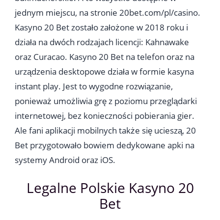
jednym miejscu, na stronie 20bet.com/pl/casino.
Kasyno 20 Bet zostało założone w 2018 roku i
działa na dwóch rodzajach licencji: Kahnawake
oraz Curacao. Kasyno 20 Bet na telefon oraz na
urządzenia desktopowe działa w formie kasyna
instant play. Jest to wygodne rozwiązanie,
ponieważ umożliwia grę z poziomu przeglądarki
internetowej, bez konieczności pobierania gier.
Ale fani aplikacji mobilnych także się ucieszą, 20
Bet przygotowało bowiem dedykowane apki na
systemy Android oraz iOS.
Legalne Polskie Kasyno 20
Bet