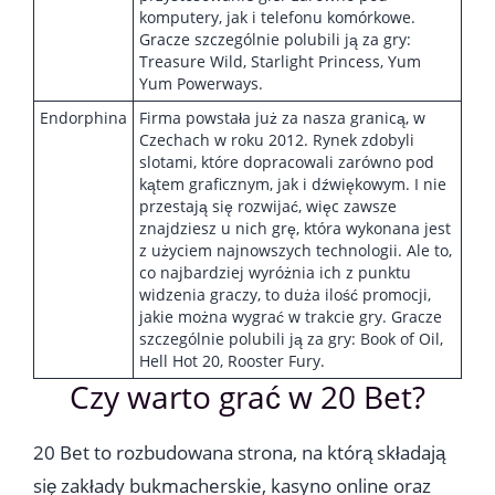
komputery, jak i telefonu komórkowe.
Gracze szczególnie polubili ją za gry:
Treasure Wild, Starlight Princess, Yum
Yum Powerways.
Endorphina
Firma powstała już za nasza granicą, w
Czechach w roku 2012. Rynek zdobyli
slotami, które dopracowali zarówno pod
kątem graficznym, jak i dźwiękowym. I nie
przestają się rozwijać, więc zawsze
znajdziesz u nich grę, która wykonana jest
z użyciem najnowszych technologii. Ale to,
co najbardziej wyróżnia ich z punktu
widzenia graczy, to duża ilość promocji,
jakie można wygrać w trakcie gry. Gracze
szczególnie polubili ją za gry: Book of Oil,
Hell Hot 20, Rooster Fury.
Czy warto grać w 20 Bet?
20 Bet to rozbudowana strona, na którą składają
się zakłady bukmacherskie, kasyno online oraz