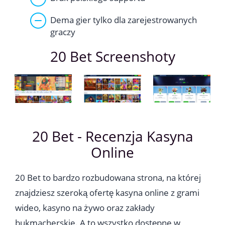
Dema gier tylko dla zarejestrowanych
graczy
20 Bet Screenshoty
20 Bet - Recenzja Kasyna
Online
20 Bet to bardzo rozbudowana strona, na której
znajdziesz szeroką ofertę kasyna online z grami
wideo, kasyno na żywo oraz zakłady
bukmacherskie. A to wszystko dostępne w