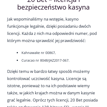
bezpieczeństwo kasyna
Jak wspominaliśmy na wstępie, kasyno
funkcjonuje legalnie, dzięki posiadaniu dwóch
licencji. Każda z nich ma odpowiedni numer, pod
którym można sprawdzić jej prawdziwość:
Kahnawake nr 00867,
Curacao nr 8048/JAZ2017-067.
Dzięki temu w bardzo łatwy sposób możemy
kontrolować uczciwość kasyna. Licencje są
istotne, ponieważ to na ich podstawie wiemy
także, w jakich krajach można w danym kasynie
grać legalnie. Oprócz tych licencji, 20 Bet posiada