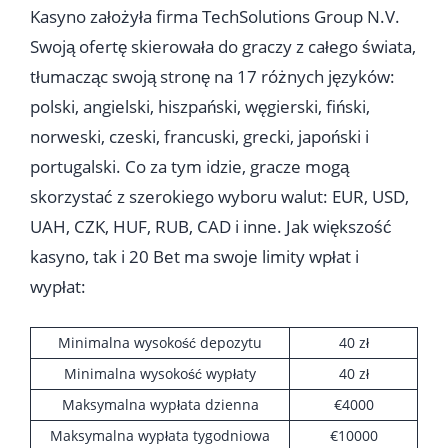
Kasyno założyła firma TechSolutions Group N.V.
Swoją ofertę skierowała do graczy z całego świata,
tłumacząc swoją stronę na 17 różnych języków:
polski, angielski, hiszpański, węgierski, fiński,
norweski, czeski, francuski, grecki, japoński i
portugalski. Co za tym idzie, gracze mogą
skorzystać z szerokiego wyboru walut: EUR, USD,
UAH, CZK, HUF, RUB, CAD i inne. Jak większość
kasyno, tak i 20 Bet ma swoje limity wpłat i
wypłat:
Minimalna wysokość depozytu
40 zł
Minimalna wysokość wypłaty
40 zł
Maksymalna wypłata dzienna
€4000
Maksymalna wypłata tygodniowa
€10000