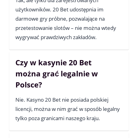
Tak, ale tylko dla zarejestrowanych
użytkowników. 20 Bet udostępnia im
darmowe gry próbne, pozwalające na
przetestowanie slotów – nie można wtedy
wygrywać prawdziwych zakładów.
Czy w kasynie 20 Bet
można grać legalnie w
Polsce?
Nie. Kasyno 20 Bet nie posiada polskiej
licencji, można w nim grać w sposób legalny
tylko poza granicami naszego kraju.