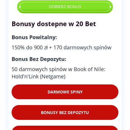
ODBIERZ BONUS
Bonusy dostepne w 20 Bet
Bonus Powitalny:
150% do 900 zł + 170 darmowych spinów
Bonus Bez Depozytu:
50 darmowych spinów w Book of Nile:
Hold'n'Link (Netgame)
DARMOWE SPINY
BONUSY BEZ DEPOZYTU