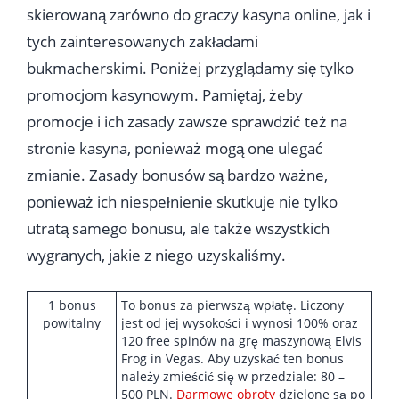
skierowaną zarówno do graczy kasyna online, jak i
tych zainteresowanych zakładami
bukmacherskimi. Poniżej przyglądamy się tylko
promocjom kasynowym. Pamiętaj, żeby
promocje i ich zasady zawsze sprawdzić też na
stronie kasyna, ponieważ mogą one ulegać
zmianie. Zasady bonusów są bardzo ważne,
ponieważ ich niespełnienie skutkuje nie tylko
utratą samego bonusu, ale także wszystkich
wygranych, jakie z niego uzyskaliśmy.
1 bonus
To bonus za pierwszą wpłatę. Liczony
powitalny
jest od jej wysokości i wynosi 100% oraz
120 free spinów na grę maszynową Elvis
Frog in Vegas. Aby uzyskać ten bonus
należy zmieścić się w przedziale: 80 –
500 PLN.
Darmowe obroty
dzielone są po