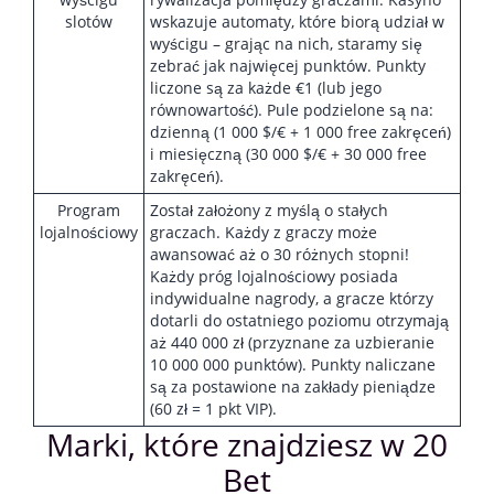
slotów
wskazuje automaty, które biorą udział w
wyścigu – grając na nich, staramy się
zebrać jak najwięcej punktów. Punkty
liczone są za każde €1 (lub jego
równowartość). Pule podzielone są na:
dzienną (1 000 $/€ + 1 000 free zakręceń)
i miesięczną (30 000 $/€ + 30 000 free
zakręceń).
Program
Został założony z myślą o stałych
lojalnościowy
graczach. Każdy z graczy może
awansować aż o 30 różnych stopni!
Każdy próg lojalnościowy posiada
indywidualne nagrody, a gracze którzy
dotarli do ostatniego poziomu otrzymają
aż 440 000 zł (przyznane za uzbieranie
10 000 000 punktów). Punkty naliczane
są za postawione na zakłady pieniądze
(60 zł = 1 pkt VIP).
Marki, które znajdziesz w 20
Bet