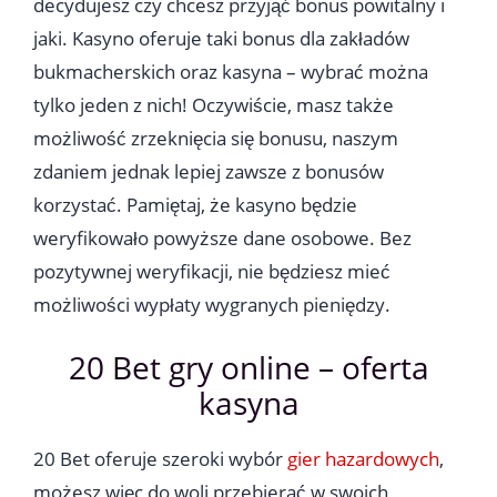
decydujesz czy chcesz przyjąć bonus powitalny i
jaki. Kasyno oferuje taki bonus dla zakładów
bukmacherskich oraz kasyna – wybrać można
tylko jeden z nich! Oczywiście, masz także
możliwość zrzeknięcia się bonusu, naszym
zdaniem jednak lepiej zawsze z bonusów
korzystać. Pamiętaj, że kasyno będzie
weryfikowało powyższe dane osobowe. Bez
pozytywnej weryfikacji, nie będziesz mieć
możliwości wypłaty wygranych pieniędzy.
20 Bet gry online – oferta
kasyna
20 Bet oferuje szeroki wybór
gier hazardowych
,
możesz więc do woli przebierać w swoich