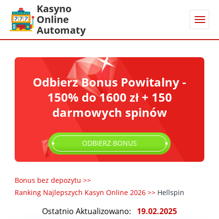
Kasyno
Online
Automaty
Odbierz Bonus Powitalny -
150% do 1600 zł + 150
darmowych spinów
ODBIERZ BONUS
Bonus bez depozytu
>>
Ranking Najlepszych Kasyn Online 2026
>>
Hellspin
Ostatnio Aktualizowano:
19.02.2025