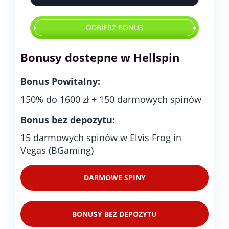
ODBIERZ BONUS
Bonusy dostepne w Hellspin
Bonus Powitalny:
150% do 1600 zł + 150 darmowych spinów
Bonus bez depozytu:
15 darmowych spinów w Elvis Frog in
Vegas (BGaming)
DARMOWE SPINY
BONUSY BEZ DEPOZYTU