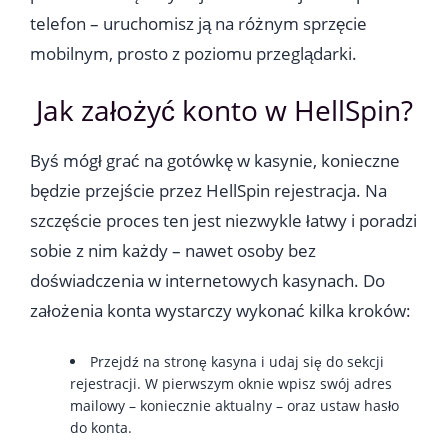
telefon – uruchomisz ją na różnym sprzęcie
mobilnym, prosto z poziomu przeglądarki.
Jak założyć konto w HellSpin?
Byś mógł grać na gotówkę w kasynie, konieczne
będzie przejście przez HellSpin rejestracja. Na
szczęście proces ten jest niezwykle łatwy i poradzi
sobie z nim każdy – nawet osoby bez
doświadczenia w internetowych kasynach. Do
założenia konta wystarczy wykonać kilka kroków:
Przejdź na stronę kasyna i udaj się do sekcji
rejestracji. W pierwszym oknie wpisz swój adres
mailowy – koniecznie aktualny – oraz ustaw hasło
do konta.