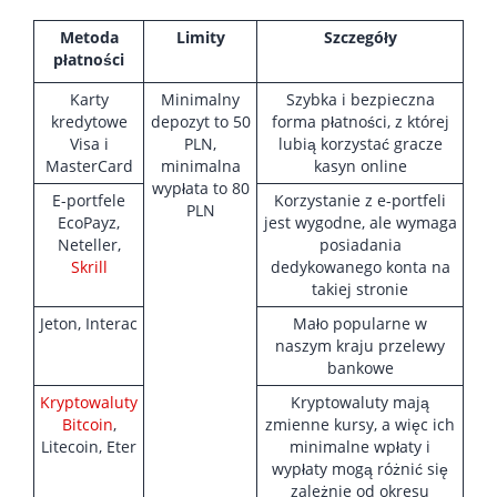
Metoda
Limity
Szczegóły
płatności
Karty
Minimalny
Szybka i bezpieczna
kredytowe
depozyt to 50
forma płatności, z której
Visa i
PLN,
lubią korzystać gracze
MasterCard
minimalna
kasyn online
wypłata to 80
E-portfele
Korzystanie z e-portfeli
PLN
EcoPayz,
jest wygodne, ale wymaga
Neteller,
posiadania
Skrill
dedykowanego konta na
takiej stronie
Jeton, Interac
Mało popularne w
naszym kraju przelewy
bankowe
Kryptowaluty
Kryptowaluty mają
Bitcoin
,
zmienne kursy, a więc ich
Litecoin, Eter
minimalne wpłaty i
wypłaty mogą różnić się
zależnie od okresu