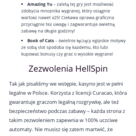
Amazing Yu
– zaletą tej gry jest możliwość
zdobycia mnożnika wygranej, który osiągnie
wartość nawet x25! Ciekawa oprawa graficzna
przyciągnie też uwagę i zagwarantuje świetną
zabawę na długie godziny!
Book of Cats
– świetnie łączący egipskie motywy
ze sobą slot spodoba się każdemu, kto lubi
kupować bonusy czy grać o wysokie wygrane!
Zezwolenia HellSpin
Tak jak pisaliśmy we wstępie, kasyno jest w pełni
legalne w Polsce. Korzysta z licencji Curacao, która
gwarantuje graczom legalną rozgrywkę, ale też
bezpieczeństwo podczas zabawy – każda strona z
takim zezwoleniem zapewnia w 100% uczciwe
automaty. Nie musisz się zatem martwić, że