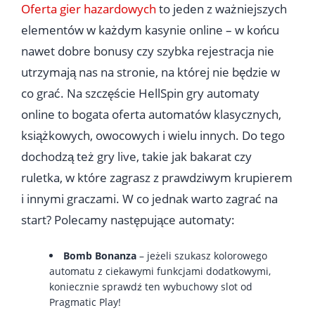
Oferta gier hazardowych
to jeden z ważniejszych
elementów w każdym kasynie online – w końcu
nawet dobre bonusy czy szybka rejestracja nie
utrzymają nas na stronie, na której nie będzie w
co grać. Na szczęście HellSpin gry automaty
online to bogata oferta automatów klasycznych,
książkowych, owocowych i wielu innych. Do tego
dochodzą też gry live, takie jak bakarat czy
ruletka, w które zagrasz z prawdziwym krupierem
i innymi graczami. W co jednak warto zagrać na
start? Polecamy następujące automaty:
Bomb Bonanza
– jeżeli szukasz kolorowego
automatu z ciekawymi funkcjami dodatkowymi,
koniecznie sprawdź ten wybuchowy slot od
Pragmatic Play!