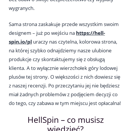
wygranych.
Sama strona zaskakuje przede wszystkim swoim
designem – już po wejściu na
https://hell-
spin.io/pl
uraczy nas czytelna, kolorowa strona,
na której szybko odnajdziemy nasze ulubione
produkcje czy skontaktujemy się z obsługą
klienta. A to wyłącznie wierzchołek góry lodowej
plusów tej strony. O większości z nich dowiesz się
z naszej recenzji. Po przeczytaniu jej nie będziesz
miał żadnych problemów z podjęciem decyzji co
do tego, czy zabawa w tym miejscu jest opłacalna!
HellSpin – co musisz
wiedzieć?