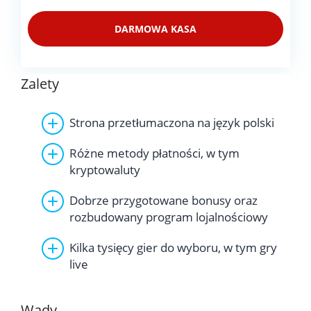
DARMOWA KASA
Zalety
Strona przetłumaczona na język polski
Różne metody płatności, w tym
kryptowaluty
Dobrze przygotowane bonusy oraz
rozbudowany program lojalnościowy
Kilka tysięcy gier do wyboru, w tym gry
live
Wady