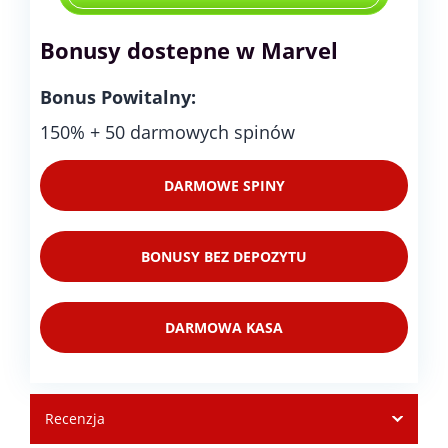
Bonusy dostepne w Marvel
Bonus Powitalny:
150% + 50 darmowych spinów
DARMOWE SPINY
BONUSY BEZ DEPOZYTU
DARMOWA KASA
Recenzja