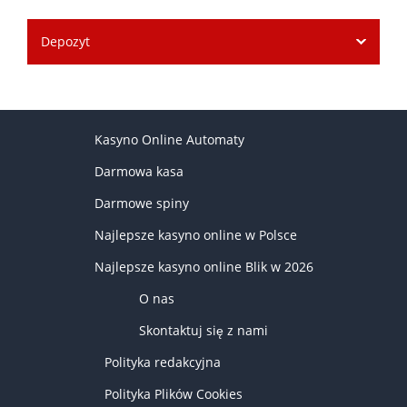
Depozyt
Kasyno Online Automaty
Darmowa kasa
Darmowe spiny
Najlepsze kasyno online w Polsce
Najlepsze kasyno online Blik w 2026
O nas
Skontaktuj się z nami
Polityka redakcyjna
Polityka Plików Cookies