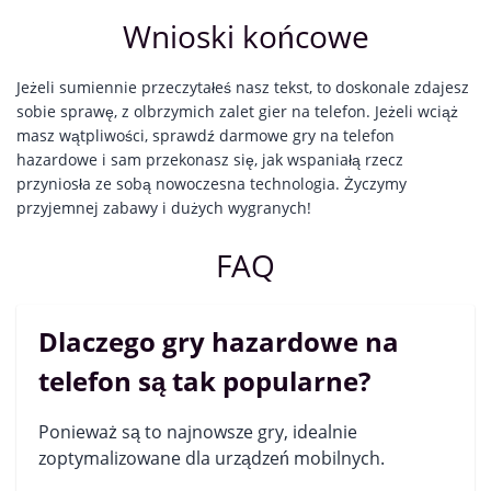
Wnioski końcowe
Jeżeli sumiennie przeczytałeś nasz tekst, to doskonale zdajesz
sobie sprawę, z olbrzymich zalet gier na telefon. Jeżeli wciąż
masz wątpliwości, sprawdź darmowe gry na telefon
hazardowe i sam przekonasz się, jak wspaniałą rzecz
przyniosła ze sobą nowoczesna technologia. Życzymy
przyjemnej zabawy i dużych wygranych!
FAQ
Dlaczego gry hazardowe na
telefon są tak popularne?
Ponieważ są to najnowsze gry, idealnie
zoptymalizowane dla urządzeń mobilnych.