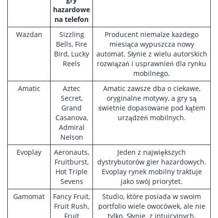
hazardowe
na telefon
Wazdan
Sizzling
Producent niemalże każdego
Bells, Fire
miesiąca wypuszcza nowy
Bird, Lucky
automat. Słynie z wielu autorskich
Reels
rozwiązań i usprawnień dla rynku
mobilnego.
Amatic
Aztec
Amatic zawsze dba o ciekawe,
Secret,
oryginalne motywy, a gry są
Grand
świetnie dopasowane pod kątem
Casanova,
urządzeń mobilnych.
Admiral
Nelson
Evoplay
Aeronauts,
Jeden z największych
Fruitburst,
dystrybutorów gier hazardowych.
Hot Triple
Evoplay rynek mobilny traktuje
Sevens
jako swój priorytet.
Gamomat
Fancy Fruit,
Studio, które posiada w swoim
Fruit Rush,
portfolio wiele owocówek, ale nie
Fruit
tylko. Słynie z intuicyjnych,