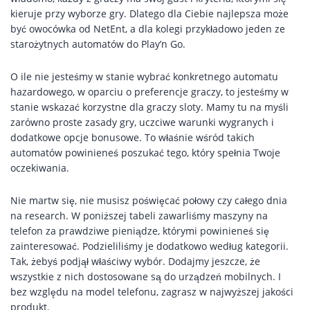
kieruje przy wyborze gry. Dlatego dla Ciebie najlepsza może
być owocówka od NetEnt, a dla kolegi przykładowo jeden ze
starożytnych automatów do Play’n Go.
O ile nie jesteśmy w stanie wybrać konkretnego automatu
hazardowego, w oparciu o preferencje graczy, to jesteśmy w
stanie wskazać korzystne dla graczy sloty. Mamy tu na myśli
zarówno proste zasady gry, uczciwe warunki wygranych i
dodatkowe opcje bonusowe. To właśnie wśród takich
automatów powinieneś poszukać tego, który spełnia Twoje
oczekiwania.
Nie martw się, nie musisz poświęcać połowy czy całego dnia
na research. W poniższej tabeli zawarliśmy maszyny na
telefon za prawdziwe pieniądze, którymi powinieneś się
zainteresować. Podzieliliśmy je dodatkowo według kategorii.
Tak, żebyś podjął właściwy wybór. Dodajmy jeszcze, że
wszystkie z nich dostosowane są do urządzeń mobilnych. I
bez względu na model telefonu, zagrasz w najwyższej jakości
produkt.