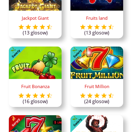
Jackpot Giant
Fruits land
(13 glosow)
(13 glosow)
Świeży
Świeży
Fruit Bonanza
Fruit Million
(16 glosow)
(24 glosow)
Świeży
Gorący