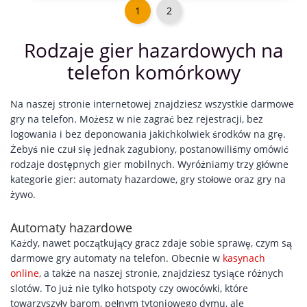
1
2
Rodzaje gier hazardowych na
telefon komórkowy
Na naszej stronie internetowej znajdziesz wszystkie darmowe
gry na telefon. Możesz w nie zagrać bez rejestracji, bez
logowania i bez deponowania jakichkolwiek środków na grę.
Żebyś nie czuł się jednak zagubiony, postanowiliśmy omówić
rodzaje dostępnych gier mobilnych. Wyróżniamy trzy główne
kategorie gier: automaty hazardowe, gry stołowe oraz gry na
żywo.
Automaty hazardowe
Każdy, nawet początkujący gracz zdaje sobie sprawę, czym są
darmowe gry automaty na telefon. Obecnie w
kasynach
online
, a także na naszej stronie, znajdziesz tysiące różnych
slotów. To już nie tylko hotspoty czy owocówki, które
towarzyszyły barom, pełnym tytoniowego dymu, ale