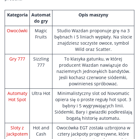
Kategoria
Automat
Opis maszyny
do gry
Owocówki
Magic
Studio Wazdan proponuje grę na 3
Fruits
bębnach i 5 liniach wypłaty. Na slocie
znajdziesz soczyste owoce, symbol
Wild oraz Scatter.
Gry 777
Sizzling
To klasyka gatunku, w której
777
producent Wazdan nawiązuje do
naziemnych jednorękich bandytów.
Jeśli kochasz czerwone siódemki,
powinieneś spróbować.
Automaty
Ultra Hot
Minimalistyczny slot od Novomatic
Hot Spot
opiera się o proste reguły hot spot. 3
bębny i 5 wygrywających linii.
Siódemki, Bary i gwiazdki podkreślają
bogatą historię automatu.
Sloty z
Hot and
Owocówka EGT została uzbrojona w
Jackpotem
Cash
cztery jackpoty progresywne, które