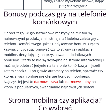
mogą zostać wywołane losowo, dając
potężną wygraną.
Bonusy podczas gry na telefonie
komórkowym
Oprócz tego, że gry hazardowe maszyny na telefon są
najnowszymi produkcjami, istnieje też kolejna zaleta gry z
telefonu komórkowego. Jaka? Dedykowane bonusy. Często
kasyna, chcąc rozpromować czy to strony czy aplikacje
mobilne, decydują się na przyznawanie dodatkowych
bonusów. Oferty te nie są dostępne na stronie internetowej i
można je odebrać jedynie na telefonie komórkowym. Jeżeli
zatem chodzą Ci po głowie automaty na telefon, sprawdź czy
któreś z kasyn online nie oferuje bonusu mobilnego.
Najczęściej jest to
darmowa kasa
lub
darmowe spiny
na
któryś z popularnych, ewentualnie najnowszych slotów.
Strona mobilna czy aplikacja?
Co wybrać