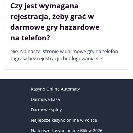
Czy jest wymagana
rejestracja, żeby grać w
darmowe gry hazardowe
na telefon?
Nie. Na naszej stronie w darmowe gry na telefon
zagrasz bez rejestracji i bez logowania się.
Kasyno Online Automaty
Darmowa kasa
Darmowe spiny
Najlepsze kasyno online w Polsce
Najlepsze kasyno online Blik w 2026