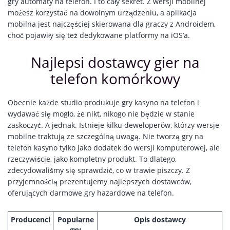
gry automaty na telefon. I to cały sekret. Z wersji mobilnej
możesz korzystać na dowolnym urządzeniu, a aplikacja
mobilna jest najczęściej skierowana dla graczy z Androidem,
choć pojawiły się też dedykowane platformy na iOS’a.
Najlepsi dostawcy gier na
telefon komórkowy
Obecnie każde studio produkuje gry kasyno na telefon i
wydawać się mogło, że nikt, nikogo nie będzie w stanie
zaskoczyć. A jednak. Istnieje kilku deweloperów, którzy wersje
mobilne traktują ze szczególną uwagą. Nie tworzą gry na
telefon kasyno tylko jako dodatek do wersji komputerowej, ale
rzeczywiście, jako kompletny produkt. To dlatego,
zdecydowaliśmy się sprawdzić, co w trawie piszczy. Z
przyjemnością prezentujemy najlepszych dostawców,
oferujących darmowe gry hazardowe na telefon.
Producenci
Popularne
Opis dostawcy
gry