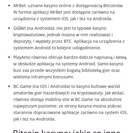
MrBet: uznane kasyno online z dostępnością Bitcoinów.
W formie aplikacji MrBet jest dostępne zarówno na
urządzenia z systemem iOS, jak i też na Androida.
GGBet (na Androida): nie jest to typowe kasyno
kryptowalutowe, jednak można w nim realizować i
depozyty, i wypłaty przez BTC. Aplikacja na urządzenia z
systemem Android to kolejne udogodnienie.
PlayAmo również oferuje bardzo dobrze napisaną i łatwą
w obsłudze aplikację na systemy Android. Samo kasyno
kusi zaś przede wszystkim bogatą biblioteką gier oraz
wieloma intratnymi bonusami.
BC.Game (na iOS i Androida) to kasyno kultowe wśród
amatorów gier hazardowych na kryptowaluty. Jak widać,
również dostęp mobilny stoi w BC.Game na absolutnie
najwyższym poziomie: ze strony kasyna można pobrać
starannie dopracowane aplikacje zarówno na system iOS,
jak i też na Androida.