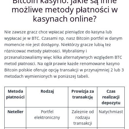
Bitcoin kasyno: jakie są inne
możliwe metody płatności w
kasynach online?
Nie zawsze gracz chce wpłacać pieniądze do kasyna lub
wypłacać je w BTC. Czasami np. nasz Bitcoin portfel w danym
momencie nie jest dostępny. Niektórzy gracze lubią też
różnicować metody płatności. Wybraliśmy i
przeanalizowaliśmy więc kilka alternatywnych względem BTC
metod płatności. Na ogół prawie każde renomowane kasyno
Bitcoin polskie oferuje opcję transakcji w przynajmniej 2 lub 3
metodach wymienionych w poniższej tabeli.
Metoda
Rodzaj
Prowizja za
Czas
płatności
transakcję
realizacji
depozytu
Neteller
Portfel
Zależnie od
Natychmiast
elektroniczny
rodzaju
transakcji