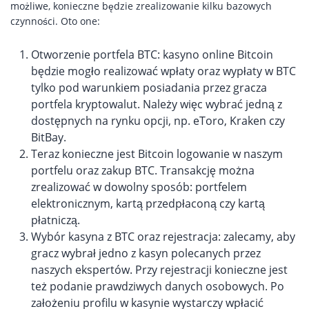
możliwe, konieczne będzie zrealizowanie kilku bazowych
czynności. Oto one:
Otworzenie portfela BTC: kasyno online Bitcoin
będzie mogło realizować wpłaty oraz wypłaty w BTC
tylko pod warunkiem posiadania przez gracza
portfela kryptowalut. Należy więc wybrać jedną z
dostępnych na rynku opcji, np. eToro, Kraken czy
BitBay.
Teraz konieczne jest Bitcoin logowanie w naszym
portfelu oraz zakup BTC. Transakcję można
zrealizować w dowolny sposób: portfelem
elektronicznym, kartą przedpłaconą czy kartą
płatniczą.
Wybór kasyna z BTC oraz rejestracja: zalecamy, aby
gracz wybrał jedno z kasyn polecanych przez
naszych ekspertów. Przy rejestracji konieczne jest
też podanie prawdziwych danych osobowych. Po
założeniu profilu w kasynie wystarczy wpłacić