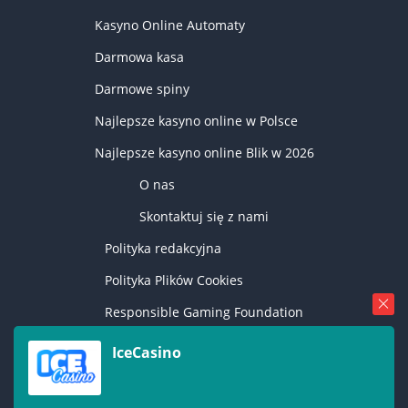
Kasyno Online Automaty
Darmowa kasa
Darmowe spiny
Najlepsze kasyno online w Polsce
Najlepsze kasyno online Blik w 2026
O nas
Skontaktuj się z nami
Polityka redakcyjna
Polityka Plików Cookies
Responsible Gaming Foundation
IceCasino