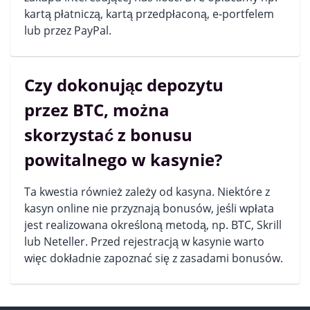
kartą płatniczą, kartą przedpłaconą, e-portfelem
lub przez PayPal.
Czy dokonując depozytu
przez BTC, można
skorzystać z bonusu
powitalnego w kasynie?
Ta kwestia również zależy od kasyna. Niektóre z
kasyn online nie przyznają bonusów, jeśli wpłata
jest realizowana określoną metodą, np. BTC, Skrill
lub Neteller. Przed rejestracją w kasynie warto
więc dokładnie zapoznać się z zasadami bonusów.