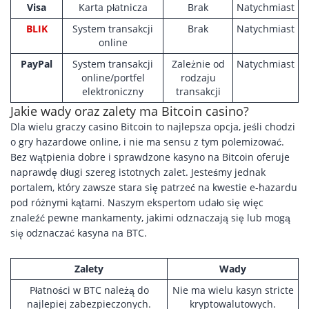
Visa
Karta płatnicza
Brak
Natychmiast
BLIK
System transakcji
Brak
Natychmiast
online
PayPal
System transakcji
Zależnie od
Natychmiast
online/portfel
rodzaju
elektroniczny
transakcji
Jakie wady oraz zalety ma Bitcoin casino?
Dla wielu graczy casino Bitcoin to najlepsza opcja, jeśli chodzi
o gry hazardowe online, i nie ma sensu z tym polemizować.
Bez wątpienia dobre i sprawdzone kasyno na Bitcoin oferuje
naprawdę długi szereg istotnych zalet. Jesteśmy jednak
portalem, który zawsze stara się patrzeć na kwestie e-hazardu
pod różnymi kątami. Naszym ekspertom udało się więc
znaleźć pewne mankamenty, jakimi odznaczają się lub mogą
się odznaczać kasyna na BTC.
Zalety
Wady
Płatności w BTC należą do
Nie ma wielu kasyn stricte
najlepiej zabezpieczonych.
kryptowalutowych.