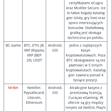
certyfikatami eCogra
oraz McAfee Secure. Ice
to także bogaty katalog
gier (sloty, gry live) oraz
sporo interesujących
bonusów. Dodatkową
gratką jest obsługa
techniczna po polsku.
BC.Game
BTC, ETH, JB,
Android,
Jedno z najlepszych
XRP (Ripple),
iOS
kasyn
XRP (BEP
kryptowalutowych. Poza
20), USDT
BTC obsługiwane są też
płatności w 5 innych
kryptowalutach. Katalog
gier zawiera ponad 4
tysiące pozycji.
MrBet
Neteller,
Android,
Atrakcyjne kasyno z
Paysafecard,
iOS
prestiżową licencją
Litecoin,
Curaçao eGaming. W
Ethereum
ofercie są gry między
innymi od NetEnt, Play’n