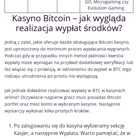
GO, Microgaming czy
Evolution Gaming.
Kasyno Bitcoin – jak wygląda
realizacja wypłat środków?
Jedną z zalet, jakie oferuje każde obsługujące Bitcoin kasyno,
jest uproszczony do minimum proces wypłacania wygranych.
Podczas gdy w przypadku innych metod płatności kwestia
wypłaty może wymagać na przykład dodatkowej weryfikacji lub
też wiązać się z prowizją, w odniesieniu do wypłat w BTC tego
rodzaju utrudnienia po prostu nie występują.
Jak jednak dokładnie realizować wypłaty w BTC w kasynach
online? Oczywiście najpierw gracz musi posiadać Bitcoin
portfel oraz mieć konto w wybranym kasynie. Następnie
wystarczy wykonać kilka prostych kroków:
Po zalogowaniu się do kasyna wybieramy sekcję
Kasjer, a następnie Wypłata. Warto pamiętać, że w