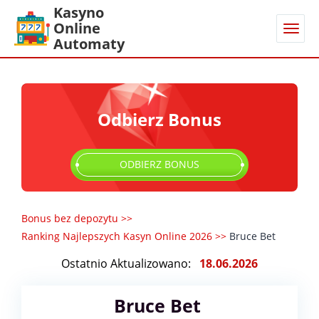
Kasyno
Online
Automaty
Odbierz Bonus
ODBIERZ BONUS
Bonus bez depozytu
>>
Ranking Najlepszych Kasyn Online 2026
>>
Bruce Bet
Ostatnio Aktualizowano:
18.06.2026
Bruce Bet