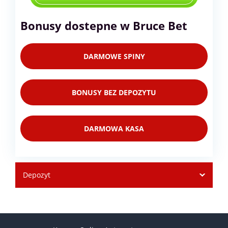
Bonusy dostepne w Bruce Bet
DARMOWE SPINY
BONUSY BEZ DEPOZYTU
DARMOWA KASA
Depozyt