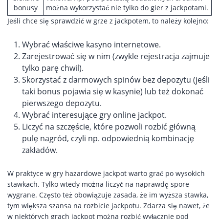
bonusy
można wykorzystać nie tylko do gier z jackpotami.
Jeśli chce się sprawdzić w grze z jackpotem, to należy kolejno:
Wybrać właściwe kasyno internetowe.
Zarejestrować się w nim (zwykle rejestracja zajmuje
tylko parę chwil).
Skorzystać z darmowych spinów bez depozytu (jeśli
taki bonus pojawia się w kasynie) lub też dokonać
pierwszego depozytu.
Wybrać interesujące gry online jackpot.
Liczyć na szczęście, które pozwoli rozbić główną
pulę nagród, czyli np. odpowiednią kombinację
zakładów.
W praktyce w gry hazardowe jackpot warto grać po wysokich
stawkach. Tylko wtedy można liczyć na naprawdę spore
wygrane. Często też obowiązuje zasada, że im wyższa stawka,
tym większa szansa na rozbicie jackpotu. Zdarza się nawet, że
w niektórych grach jackpot można rozbić wyłącznie pod