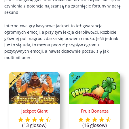
czynienia z potencjalną szansą na zgarnięcie fortuny w parę
sekund.
Internetowe gry kasynowe jackpot to też gwarancja
ogromnych emocji, a przy tym lekcja cierpliwości. Rozbicie
głównej puli nagród zdarza się bowiem rzadko. Jeśli jednak
już to się uda, to można poczuć przypływ ogromu
pozytywnych emocji, a nawet dosłownie poczuć się jak
multimilioner.
W trendzie
Świeży
Jackpot Giant
Fruit Bonanza
(13 glosow)
(16 glosow)