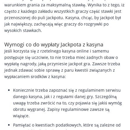
warunkiem grania za maksymalną stawkę. Wynika to z tego, iż
często z każdego zakładu wszystkich graczy część stawki jest
przenoszonej do puli jackpotu. Kasyna, chcąc, by jackpot był
jak największy, zachęcają więc graczy do rozgrywki po
wysokich stawkach.
Wymogi co do wypłaty Jackpota z kasyna
Jeśli korzysta się z rzetelnego kasyna online i samemu
postępuje się uczciwie, to nie trzeba mieć żadnych obaw o
wypłatę nagrody, jaką przyniesie jackpot gra. Zawsze trzeba
jednak zdawać sobie sprawę z paru kwestii związanych z
wypłacaniem środków z kasyna:
Koniecznie trzeba zapoznać się z regulaminem serwisu
danego kasyna, jak i z regułami danej gry. Szczególną
uwagę trzeba zwrócić na to, czy pojawia się jakiś wymóg
obrotu wygranej. Zapisy regulaminowe zawsze są
wiążące.
Pamiętać o kwestiach podatkowych, które są zależne od