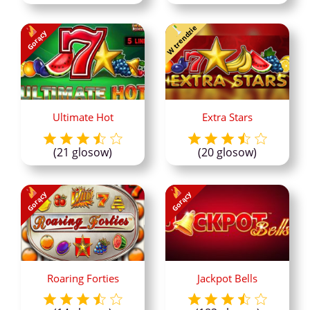
W trendzie
Gorący
Ultimate Hot
Extra Stars
(21 glosow)
(20 glosow)
Gorący
Gorący
Roaring Forties
Jackpot Bells