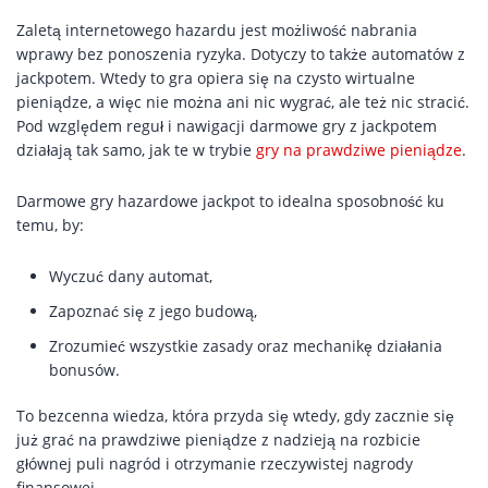
Zaletą internetowego hazardu jest możliwość nabrania
wprawy bez ponoszenia ryzyka. Dotyczy to także automatów z
jackpotem. Wtedy to gra opiera się na czysto wirtualne
pieniądze, a więc nie można ani nic wygrać, ale też nic stracić.
Pod względem reguł i nawigacji darmowe gry z jackpotem
działają tak samo, jak te w trybie
gry na prawdziwe pieniądze
.
Darmowe gry hazardowe jackpot to idealna sposobność ku
temu, by:
Wyczuć dany automat,
Zapoznać się z jego budową,
Zrozumieć wszystkie zasady oraz mechanikę działania
bonusów
.
To bezcenna wiedza, która przyda się wtedy, gdy zacznie się
już grać na prawdziwe pieniądze z nadzieją na rozbicie
głównej puli nagród i otrzymanie rzeczywistej nagrody
finansowej.