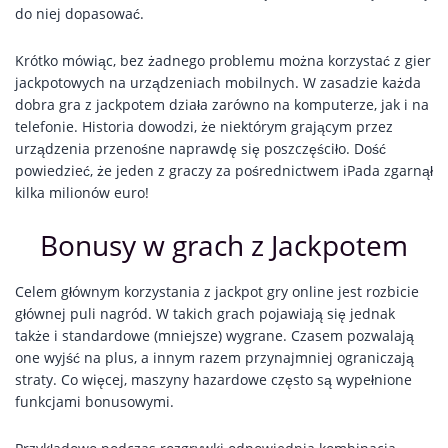
do niej dopasować.
Krótko mówiąc, bez żadnego problemu można korzystać z gier
jackpotowych na urządzeniach mobilnych. W zasadzie każda
dobra gra z jackpotem działa zarówno na komputerze, jak i na
telefonie. Historia dowodzi, że niektórym grającym przez
urządzenia przenośne naprawdę się poszczęściło. Dość
powiedzieć, że jeden z graczy za pośrednictwem iPada zgarnął
kilka milionów euro!
Bonusy w grach z Jackpotem
Celem głównym korzystania z jackpot gry online jest rozbicie
głównej puli nagród. W takich grach pojawiają się jednak
także i standardowe (mniejsze) wygrane. Czasem pozwalają
one wyjść na plus, a innym razem przynajmniej ograniczają
straty. Co więcej, maszyny hazardowe często są wypełnione
funkcjami bonusowymi.