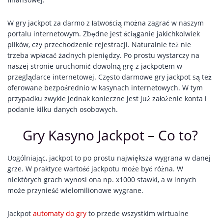
W gry jackpot za darmo z łatwością można zagrać w naszym
portalu internetowym. Zbędne jest ściąganie jakichkolwiek
plików, czy przechodzenie rejestracji. Naturalnie też nie
trzeba wpłacać żadnych pieniędzy. Po prostu wystarczy na
naszej stronie uruchomić dowolną grę z jackpotem w
przeglądarce internetowej. Często darmowe gry jackpot są też
oferowane bezpośrednio w kasynach internetowych. W tym
przypadku zwykle jednak konieczne jest już założenie konta i
podanie kilku danych osobowych.
Gry Kasyno Jackpot – Co to?
Uogólniając, jackpot to po prostu największa wygrana w danej
grze. W praktyce wartość jackpotu może być różna. W
niektórych grach wynosi ona np. x1000 stawki, a w innych
może przynieść wielomilionowe wygrane.
Jackpot
automaty do gry
to przede wszystkim wirtualne