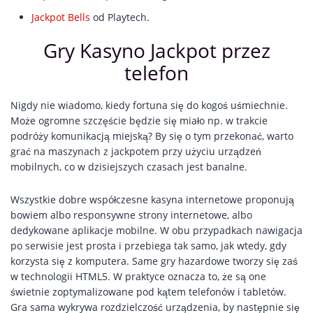
Jackpot Bells
od Playtech.
Gry Kasyno Jackpot przez
telefon
Nigdy nie wiadomo, kiedy fortuna się do kogoś uśmiechnie.
Może ogromne szczęście będzie się miało np. w trakcie
podróży komunikacją miejską? By się o tym przekonać, warto
grać na maszynach z jackpotem przy użyciu urządzeń
mobilnych, co w dzisiejszych czasach jest banalne.
Wszystkie dobre współczesne kasyna internetowe proponują
bowiem albo responsywne strony internetowe, albo
dedykowane aplikacje mobilne. W obu przypadkach nawigacja
po serwisie jest prosta i przebiega tak samo, jak wtedy, gdy
korzysta się z komputera. Same gry hazardowe tworzy się zaś
w technologii HTML5. W praktyce oznacza to, że są one
świetnie zoptymalizowane pod kątem telefonów i tabletów.
Gra sama wykrywa rozdzielczość urządzenia, by następnie się