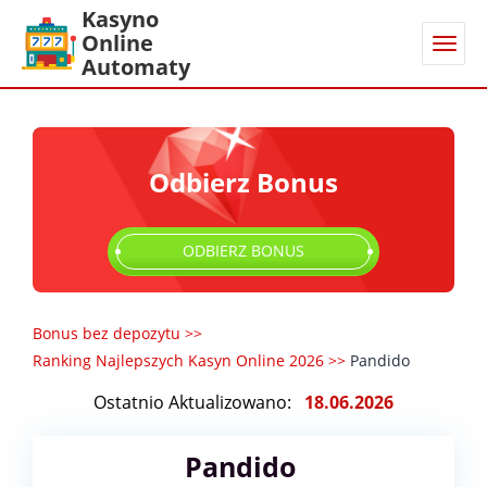
Kasyno
Online
Automaty
Odbierz Bonus
ODBIERZ BONUS
Bonus bez depozytu
>>
Ranking Najlepszych Kasyn Online 2026
>>
Pandido
Ostatnio Aktualizowano:
18.06.2026
Pandido