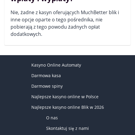
Nie, żadne z kasyn oferujących MuchBetter blik i
inne opcje oparte o tego pośrednika, nie
pobierają z tego powodu żadnych opłat
dodatkowych.
Kasyno Online Automaty
Darmowa kasa
Darmowe spiny
Najlepsze kasyno online w Polsce
Najlepsze kasyno online Blik w 2026
O nas
Skontaktuj się z nami