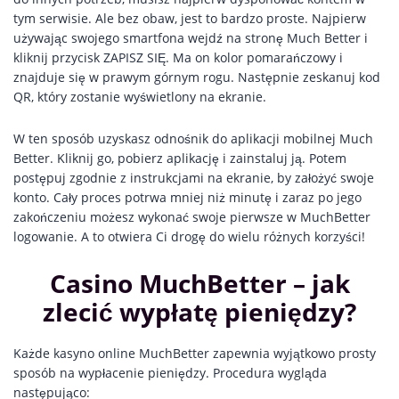
tym serwisie. Ale bez obaw, jest to bardzo proste. Najpierw
używając swojego smartfona wejdź na stronę Much Better i
kliknij przycisk ZAPISZ SIĘ. Ma on kolor pomarańczowy i
znajduje się w prawym górnym rogu. Następnie zeskanuj kod
QR, który zostanie wyświetlony na ekranie.
W ten sposób uzyskasz odnośnik do aplikacji mobilnej Much
Better. Kliknij go, pobierz aplikację i zainstaluj ją. Potem
postępuj zgodnie z instrukcjami na ekranie, by założyć swoje
konto. Cały proces potrwa mniej niż minutę i zaraz po jego
zakończeniu możesz wykonać swoje pierwsze w MuchBetter
logowanie. A to otwiera Ci drogę do wielu różnych korzyści!
Casino MuchBetter – jak
zlecić wypłatę pieniędzy?
Każde kasyno online MuchBetter zapewnia wyjątkowo prosty
sposób na wypłacenie pieniędzy. Procedura wygląda
następująco: