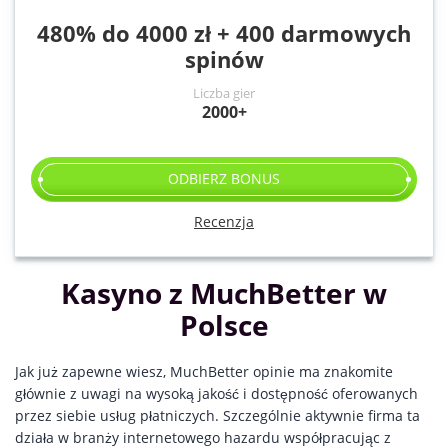
480% do 4000 zł + 400 darmowych
spinów
Liczba gier
2000+
ODBIERZ BONUS
Recenzja
Kasyno z MuchBetter w
Polsce
Jak już zapewne wiesz, MuchBetter opinie ma znakomite
głównie z uwagi na wysoką jakość i dostępność oferowanych
przez siebie usług płatniczych. Szczególnie aktywnie firma ta
działa w branży internetowego hazardu współpracując z