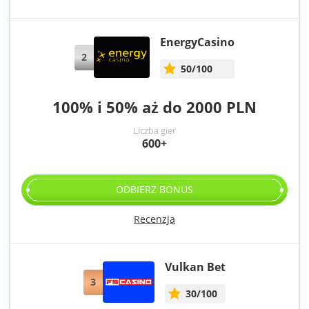
EnergyCasino
2
50/100
100% i 50% aż do 2000 PLN
Liczba gier
600+
ODBIERZ BONUS
Recenzja
Vulkan Bet
3
30/100