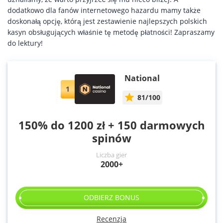
dodatkowo dla fanów internetowego hazardu mamy także
doskonałą opcję, którą jest zestawienie najlepszych polskich
kasyn obsługujących właśnie tę metodę płatności! Zapraszamy
do lektury!
National
1
81/100
150% do 1200 zł + 150 darmowych
spinów
Liczba gier
2000+
ODBIERZ BONUS
Recenzja