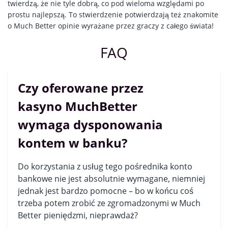
twierdzą, że nie tyle dobrą, co pod wieloma względami po
prostu najlepszą. To stwierdzenie potwierdzają też znakomite
o Much Better opinie wyrażane przez graczy z całego świata!
FAQ
Czy oferowane przez
kasyno MuchBetter
wymaga dysponowania
kontem w banku?
Do korzystania z usług tego pośrednika konto
bankowe nie jest absolutnie wymagane, niemniej
jednak jest bardzo pomocne – bo w końcu coś
trzeba potem zrobić ze zgromadzonymi w Much
Better pieniędzmi, nieprawdaż?