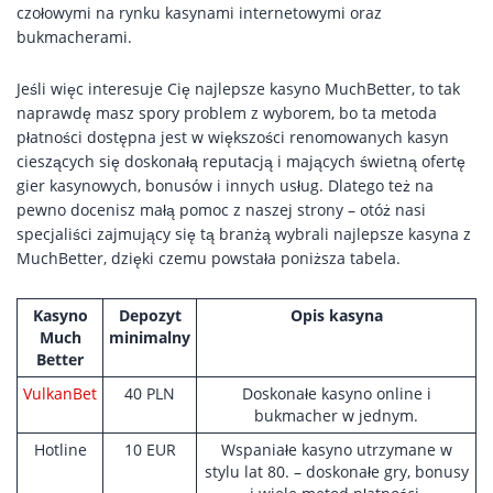
czołowymi na rynku kasynami internetowymi oraz
bukmacherami.
Jeśli więc interesuje Cię najlepsze kasyno MuchBetter, to tak
naprawdę masz spory problem z wyborem, bo ta metoda
płatności dostępna jest w większości renomowanych kasyn
cieszących się doskonałą reputacją i mających świetną ofertę
gier kasynowych, bonusów i innych usług. Dlatego też na
pewno docenisz małą pomoc z naszej strony – otóż nasi
specjaliści zajmujący się tą branżą wybrali najlepsze kasyna z
MuchBetter, dzięki czemu powstała poniższa tabela.
Kasyno
Depozyt
Opis kasyna
Much
minimalny
Better
VulkanBet
40 PLN
Doskonałe kasyno online i
bukmacher w jednym.
Hotline
10 EUR
Wspaniałe kasyno utrzymane w
stylu lat 80. – doskonałe gry, bonusy