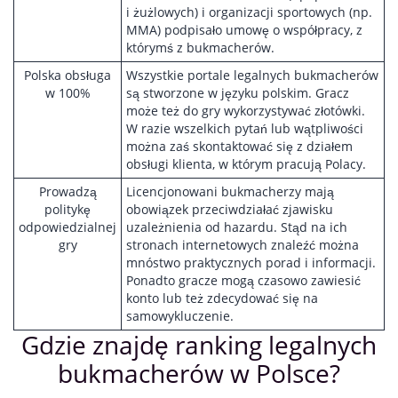
i żużlowych) i organizacji sportowych (np.
MMA) podpisało umowę o współpracy, z
którymś z bukmacherów.
Polska obsługa
Wszystkie portale legalnych bukmacherów
w 100%
są stworzone w języku polskim. Gracz
może też do gry wykorzystywać złotówki.
W razie wszelkich pytań lub wątpliwości
można zaś skontaktować się z działem
obsługi klienta, w którym pracują Polacy.
Prowadzą
Licencjonowani bukmacherzy mają
politykę
obowiązek przeciwdziałać zjawisku
odpowiedzialnej
uzależnienia od hazardu. Stąd na ich
gry
stronach internetowych znaleźć można
mnóstwo praktycznych porad i informacji.
Ponadto gracze mogą czasowo zawiesić
konto lub też zdecydować się na
samowykluczenie.
Gdzie znajdę ranking legalnych
bukmacherów w Polsce?