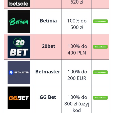
620 zł
Betinia
100% do
500 zł
20bet
100% do
400 PLN
Betmaster
100% do
200 EUR
GG Bet
100% do
800 zł (użyj
kod