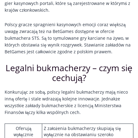
gier kasynowych portali, które są zarejestrowane w którymś z
krajów członkowskich.
Polscy gracze spragnieni kasynowych emocji coraz większą
uwagę zwracają też na BetGames dostępne w ofercie
bukmachera STS. Są to symulowane gry karciane na żywo, w
których obstawia się wynik rozgrywek. Stawianie zakładów na
BetGames jest całkowicie zgodne z polskim prawem.
Legalni bukmacherzy – czym się
cechują?
Konkurując ze sobą, polscy legalni bukmacherzy mają nieco
inną ofertę i stale wdrażają kolejne innowacje. Jednakże
wszystkie zakłady bukmacherskie z licencją Ministerstwa
Finansów łączy kilka wspólnych cech.
Oferują
Z założenia bukmacherzy skupiają się
wyłącznie
wyłącznie na obstawianiu szeroko