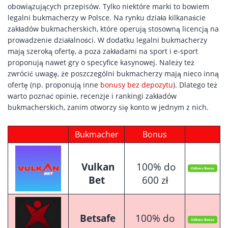
obowiązujących przepisów. Tylko niektóre marki to bowiem
legalni bukmacherzy w Polsce. Na rynku działa kilkanaście
zakładów bukmacherskich, które operują stosowną licencją na
prowadzenie działalności. W dodatku legalni bukmacherzy
mają szeroką ofertę, a poza zakładami na sport i e-sport
proponują nawet gry o specyfice kasynowej. Należy też
zwrócić uwagę, że poszczególni bukmacherzy mają nieco inną
ofertę (np. proponują inne
bonusy bez depozytu
). Dlatego też
warto poznać opinie, recenzje i rankingi zakładów
bukmacherskich, zanim otworzy się konto w jednym z nich.
Bukmacher
Bonus
Vulkan
100% do
Bet
600 zł
Betsafe
100% do