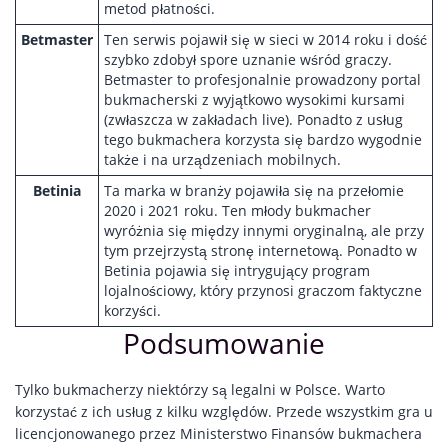
metod płatności.
Betmaster
Ten serwis pojawił się w sieci w 2014 roku i dość
szybko zdobył spore uznanie wśród graczy.
Betmaster to profesjonalnie prowadzony portal
bukmacherski z wyjątkowo wysokimi kursami
(zwłaszcza w zakładach live). Ponadto z usług
tego bukmachera korzysta się bardzo wygodnie
także i na urządzeniach mobilnych.
Betinia
Ta marka w branży pojawiła się na przełomie
2020 i 2021 roku. Ten młody bukmacher
wyróżnia się między innymi oryginalną, ale przy
tym przejrzystą stronę internetową. Ponadto w
Betinia pojawia się intrygujący program
lojalnościowy, który przynosi graczom faktyczne
korzyści.
Podsumowanie
Tylko bukmacherzy niektórzy są legalni w Polsce. Warto
korzystać z ich usług z kilku względów. Przede wszystkim gra u
licencjonowanego przez Ministerstwo Finansów bukmachera