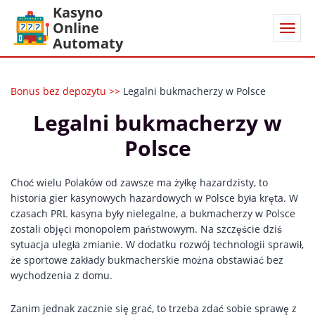
Kasyno
Online
Automaty
Bonus bez depozytu
>>
Legalni bukmacherzy w Polsce
Legalni bukmacherzy w
Polsce
Choć wielu Polaków od zawsze ma żyłkę hazardzisty, to
historia gier
kasynowych
hazardowych w Polsce była kręta. W
czasach PRL kasyna były nielegalne, a bukmacherzy w Polsce
zostali objęci monopolem państwowym. Na szczęście dziś
sytuacja uległa zmianie. W dodatku rozwój technologii sprawił,
że sportowe zakłady bukmacherskie można obstawiać bez
wychodzenia z domu.
Zanim jednak zacznie się grać, to trzeba zdać sobie sprawę z