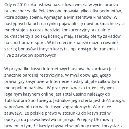
Gdy w 2010 roku ustawa hazardowa weszła w życie, branża
bukmacherzy dla Polaków obejmowała tylko kilka podmiotów,
które zdołały spełnić wymagania Ministerstwa Finansów. W
następnych latach na rynku pojawiali się nowi bukmacherzy, a
rynek staje się coraz bardziej konkurencyjny. Aktualnie
bukmacherzy z polską licencją mają szeroką ofertę zakładów
na sport oraz e-sport. W ich ofercie znaleźć można również
szereg bonusów i innych korzyści, np. dostęp do transmisji
live z zawodów sportowych.
W przypadku kasyn internetowych ustawa hazardowa jest
znacznie bardziej restrykcyjna. W myśl obowiązującego
prawa, gry kasynowe w Internecie zostały objęte całkowitym
monopolem państwa. W praktyce oznacza to, że jedynym
legalnym kasynem online jest Total Casino należący do
Totalizatora Sportowego. Jednakże jego oferta jest dość uboga,
w porównaniu do wielu kasyn zagranicznych. Warto też
zauważyć, że polskie prawo w stosunku do kasyn stoi w
opozycji do prawodawstwa unijnego. Przepisy UE mówią
bowiem o tym, że każdy obywatel wspólnoty może korzystać z