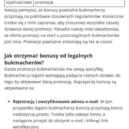
lojalnościowe
promocje.
Należy pamiętać, że bonusy powitalne bukmacherzy
przyznają na podstawie stosownych regulaminów. Koniecznie
trzeba się z nimi zapoznać, aby zrozumieć wszystkie zasady
działania danej promocji. Ponadto należy mieć świadomość,
że oferta promocji na start u poszczególnych bukmacherów
jest inna. Promocje powitalne zmieniają się też w czasie.
Jak otrzymać bonusy od legalnych
bukmacherów?
Każda promocja bukmacherska ma swoją specyfikę.
Bukmacherzy legalni wymagają podjęcia różnych działań, do
tego, by aktywować daną promocję. Najczęściej bonusy są
aktywowane za:
Rejestrację i zweryfikowanie adresu e-mail
. W tym
przypadku legalni bukmacherzy bonusy przyznają bonus
nadzwyczaj prosto. Trzeba tylko założyć konto, a
następnie przejść do skrzynki e-mail i kliknąć link
weryfikacyjny.