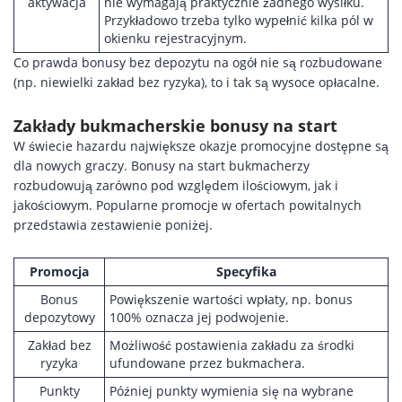
aktywacja
nie wymagają praktycznie żadnego wysiłku.
Przykładowo trzeba tylko wypełnić kilka pól w
okienku rejestracyjnym.
Co prawda bonusy bez depozytu na ogół nie są rozbudowane
(np. niewielki zakład bez ryzyka), to i tak są wysoce opłacalne.
Zakłady bukmacherskie bonusy na start
W świecie hazardu największe okazje promocyjne dostępne są
dla nowych graczy. Bonusy na start bukmacherzy
rozbudowują zarówno pod względem ilościowym, jak i
jakościowym. Popularne promocje w ofertach powitalnych
przedstawia zestawienie poniżej.
Promocja
Specyfika
Bonus
Powiększenie wartości wpłaty, np. bonus
depozytowy
100% oznacza jej podwojenie.
Zakład bez
Możliwość postawienia zakładu za środki
ryzyka
ufundowane przez bukmachera.
Punkty
Później punkty wymienia się na wybrane