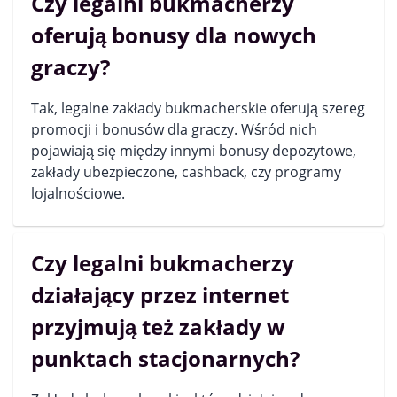
Czy legalni bukmacherzy
oferują bonusy dla nowych
graczy?
Tak, legalne zakłady bukmacherskie oferują szereg
promocji i bonusów dla graczy. Wśród nich
pojawiają się między innymi bonusy depozytowe,
zakłady ubezpieczone, cashback, czy programy
lojalnościowe.
Czy legalni bukmacherzy
działający przez internet
przyjmują też zakłady w
punktach stacjonarnych?