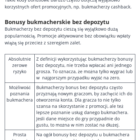
korzystnych ofert promocyjnych, np. bukmacherzy cashback.
Bonusy bukmacherskie bez depozytu
Bukmacherzy bez depozytu cieszą się wyjątkowo dużą
popularnością. Promocje aktywowane bez obowiązku wpłaty
wiążą się przecież z szeregiem zalet.
Absolutnie
Z definicji wykorzystując bukmacherzy bonusy
zerowe
bez depozytu, nie trzeba wpłacać ani jednego
ryzyko
grosza. To oznacza, że można tylko wygrać lub
w najgorszym przypadku wyjść na zero.
Możliwość
Bukmacherzy bonus bez depozytu często
poznania
przyznają nowym graczom, by zachęcić ich do
bukmachera
otworzenia konta. Dla gracza to nie tylko
szansa na skorzystanie z promocji, ale też
lepsze poznanie usług danego bukmachera.
Jeśli dane miejsce do gry przypadnie do
gustu, to można w nim zostać na dłużej.
Prosta
Na ogół bonusy bez depozytu u bukmachera