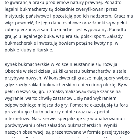
to gwarancja braku problemów natury prawnej. Ponadto
legalni bukmacherzy są dokładnie zweryfikowani przez
instytucje państwowe i pozostają pod ich nadzorem. Gracz ma
więc pewność, że jego dane osobowe oraz środki są w pełni
zabezpieczone, a sam bukmacher jest wypłacalny. Ponadto
grając u legalnego buka, wspiera się polski sport. Zakłady
bukmacherskie inwestują bowiem potężne kwoty np. w
polskie kluby piłkarskie.
Rynek bukmacherskie w Polsce nieustannie się rozwija.
Obecnie w sieci działa już kilkunastu bukmacherów, a stale
przybywa nowych. W konsekwencji gracze mają spory wybór,
gdyż każdy zakład bukmacherski ma nieco inną ofertę. By w
pełni cieszyć się grą i zmaksymalizować swoje szanse na
wygranie, warto chwilę zastanowić się nad wybraniem
odpowiedniego miejsca do gry. Pomocne okazują się tu fora
prezentujące bukmacherzy opinie oraz nasz portal
internetowy. Nasz serwis specjalizuje się w analizowaniu i
porównywaniu ofert zakładów bukmacherskich. Wyniki
naszych obserwacji są prezentowane w formie przejrzystego