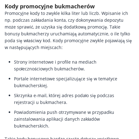
Kody promocyjne bukmacherów
Promocyjne kody to zwykle kilka liter lub liczb. Wpisanie ich
np. podczas zakładania konta, czy dokonywania depozytu
może sprawić, że uzyska się dodatkową promocję. Takie
bonusy bukmacherzy uruchamiają automatycznie, o ile tylko
poda się właściwy kod. Kody promocyjne zwykle pojawiają się
w następujących miejscach:
Strony internetowe i profile na mediach
społecznościowych bukmacherów.
Portale internetowe specjalizujące się w tematyce
bukmacherskiej.
Skrzynka e-mail, której adres podało się podczas
rejestracji u bukmachera.
Powiadomienia push otrzymywane w przypadku
zainstalowania aplikacji danych zakładów
bukmacherskich.
Takie kody bonusowe bardzo często dotyczą wyjątkowo