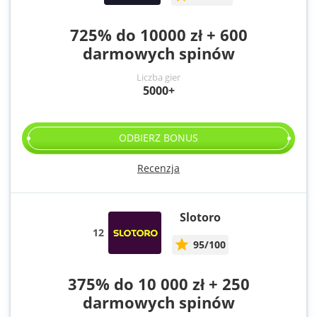
725% do 10000 zł + 600
darmowych spinów
Liczba gier
5000+
ODBIERZ BONUS
Recenzja
Slotoro
12
95/100
375% do 10 000 zł + 250
darmowych spinów