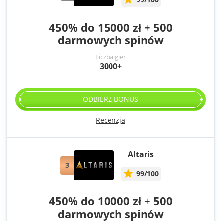
450% do 15000 zł + 500
darmowych spinów
Liczba gier
3000+
ODBIERZ BONUS
Recenzja
Altaris
3
99/100
450% do 10000 zł + 500
darmowych spinów