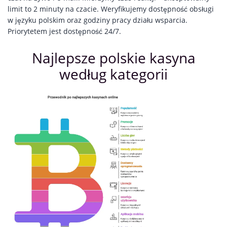
limit to 2 minuty na czacie. Weryfikujemy dostępność obsługi
w języku polskim oraz godziny pracy działu wsparcia.
Priorytetem jest dostępność 24/7.
Najlepsze polskie kasyna
według kategorii