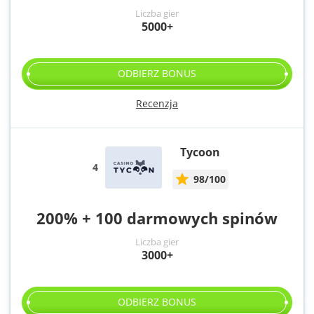
Liczba gier
5000+
ODBIERZ BONUS
Recenzja
Tycoon
4
98/100
200% + 100 darmowych spinów
Liczba gier
3000+
ODBIERZ BONUS