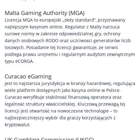
Malta Gaming Authority (MGA)
Licencja MGA to europejski „złoty standard”, przyznawany
najlepszym kasynom online. Regulator z Malty narzuca
surowe normy w zakresie odpowiedzialnej gry, ochrony
danych osobowych RODO oraz uczciwości generatorów liczb
losowych. Posiadanie tej licencji gwarantuje, że serwis
podlega prawu unijnemu i regularnym audytom zewnętrznym
typu eCORGA.
Curacao eGaming
Jest to najstarsza jurysdykcja w branży hazardowej, regulująca
wiele platform dostępnych jako kasyna online w Polsce.
Curacao weryfikuje stabilność finansową operatora oraz
legalność struktury właścicielskiej. Kluczową przewagą tej
licencji jest otwartość na nowoczesne technologie – to
najbezpieczniejszy wybór dla graczy korzystających z
kryptowalut.
UK Gambling Commission (UKGC)