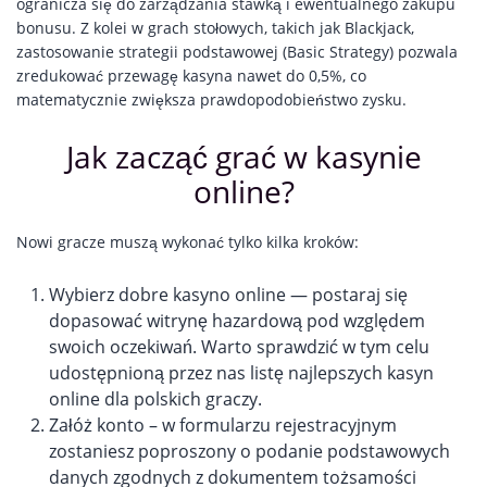
ogranicza się do zarządzania stawką i ewentualnego zakupu
bonusu. Z kolei w grach stołowych, takich jak Blackjack,
zastosowanie strategii podstawowej (Basic Strategy) pozwala
zredukować przewagę kasyna nawet do 0,5%, co
matematycznie zwiększa prawdopodobieństwo zysku.
Jak zacząć grać w kasynie
online?
Nowi gracze muszą wykonać tylko kilka kroków:
Wybierz dobre kasyno online — postaraj się
dopasować witrynę hazardową pod względem
swoich oczekiwań. Warto sprawdzić w tym celu
udostępnioną przez nas listę najlepszych kasyn
online dla polskich graczy.
Załóż konto – w formularzu rejestracyjnym
zostaniesz poproszony o podanie podstawowych
danych zgodnych z dokumentem tożsamości