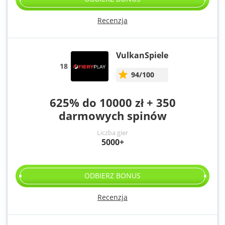
Recenzja
VulkanSpiele
18
94/100
625% do 10000 zł + 350
darmowych spinów
Liczba gier
5000+
ODBIERZ BONUS
Recenzja