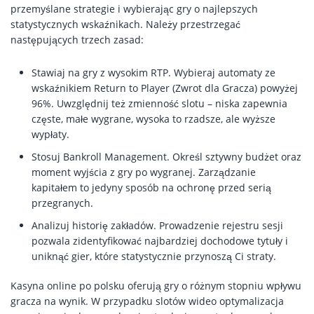
przemyślane strategie i wybierając gry o najlepszych
statystycznych wskaźnikach. Należy przestrzegać
następujących trzech zasad:
Stawiaj na gry z wysokim RTP. Wybieraj automaty ze
wskaźnikiem Return to Player (Zwrot dla Gracza) powyżej
96%. Uwzględnij też zmienność slotu – niska zapewnia
częste, małe wygrane, wysoka to rzadsze, ale wyższe
wypłaty.
Stosuj Bankroll Management. Określ sztywny budżet oraz
moment wyjścia z gry po wygranej. Zarządzanie
kapitałem to jedyny sposób na ochronę przed serią
przegranych.
Analizuj historię zakładów. Prowadzenie rejestru sesji
pozwala zidentyfikować najbardziej dochodowe tytuły i
uniknąć gier, które statystycznie przynoszą Ci straty.
Kasyna online po polsku oferują gry o różnym stopniu wpływu
gracza na wynik. W przypadku slotów wideo optymalizacja