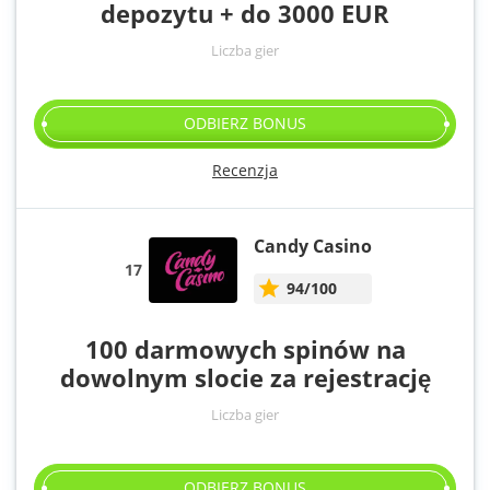
depozytu + do 3000 EUR
Liczba gier
ODBIERZ BONUS
Recenzja
Candy Casino
17
94/100
100 darmowych spinów na
dowolnym slocie za rejestrację
Liczba gier
ODBIERZ BONUS