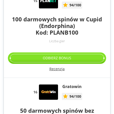
15
94/100
100 darmowych spinów w Cupid
(Endorphina)
Kod: PLANB100
Liczba gier
ODBIERZ BONUS
Recenzja
Gratowin
16
94/100
50 darmowych spinów bez