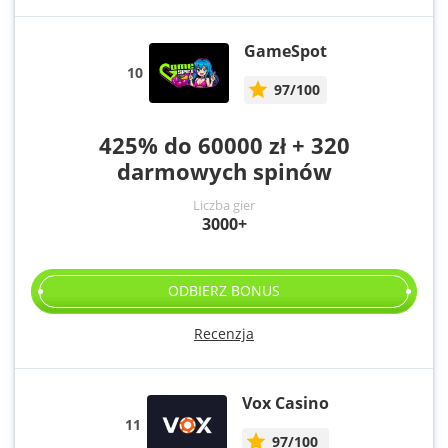
GameSpot
10
97/100
425% do 60000 zł + 320
darmowych spinów
Liczba gier
3000+
ODBIERZ BONUS
Recenzja
Vox Casino
11
97/100