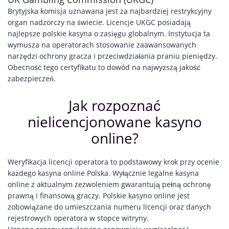
Brytyjska komisja uznawana jest za najbardziej restrykcyjny
organ nadzorczy na świecie. Licencje UKGC posiadają
najlepsze polskie kasyna o zasięgu globalnym. Instytucja ta
wymusza na operatorach stosowanie zaawansowanych
narzędzi ochrony gracza i przeciwdziałania praniu pieniędzy.
Obecność tego certyfikatu to dowód na najwyższą jakość
zabezpieczeń.
Jak rozpoznać
nielicencjonowane kasyno
online?
Weryfikacja licencji operatora to podstawowy krok przy ocenie
każdego kasyna online Polska. Wyłącznie legalne kasyna
online z aktualnym zezwoleniem gwarantują pełną ochronę
prawną i finansową graczy. Polskie kasyno online jest
zobowiązane do umieszczania numeru licencji oraz danych
rejestrowych operatora w stopce witryny.