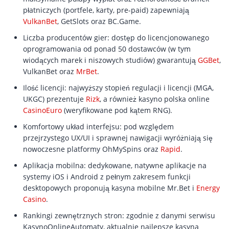
płatniczych (portfele, karty, pre-paid) zapewniają
VulkanBet
, GetSlots oraz BC.Game.
Liczba producentów gier: dostęp do licencjonowanego
oprogramowania od ponad 50 dostawców (w tym
wiodących marek i niszowych studiów) gwarantują
GGBet
,
VulkanBet oraz
MrBet
.
Ilość licencji: najwyższy stopień regulacji i licencji (MGA,
UKGC) prezentuje
Rizk
, a również kasyno polska online
CasinoEuro
(weryfikowane pod kątem RNG).
Komfortowy układ interfejsu: pod względem
przejrzystego UX/UI i sprawnej nawigacji wyróżniają się
nowoczesne platformy OhMySpins oraz
Rapid
.
Aplikacja mobilna: dedykowane, natywne aplikacje na
systemy iOS i Android z pełnym zakresem funkcji
desktopowych proponują kasyna mobilne Mr.Bet i
Energy
Casino
.
Rankingi zewnętrznych stron: zgodnie z danymi serwisu
KasynoOnlineAutomaty, aktualnie najlepsze kasyna