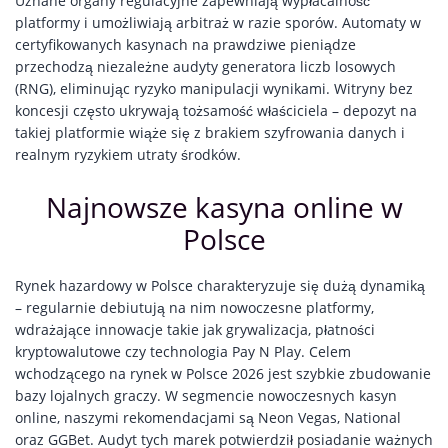
Uznane organy regulacyjne zapewniają wypłacalność
platformy i umożliwiają arbitraż w razie sporów. Automaty w
certyfikowanych kasynach na prawdziwe pieniądze
przechodzą niezależne audyty generatora liczb losowych
(RNG), eliminując ryzyko manipulacji wynikami. Witryny bez
koncesji często ukrywają tożsamość właściciela – depozyt na
takiej platformie wiąże się z brakiem szyfrowania danych i
realnym ryzykiem utraty środków.
Najnowsze kasyna online w
Polsce
Rynek hazardowy w Polsce charakteryzuje się dużą dynamiką
– regularnie debiutują na nim nowoczesne platformy,
wdrażające innowacje takie jak grywalizacja, płatności
kryptowalutowe czy technologia Pay N Play. Celem
wchodzącego na rynek w Polsce 2026 jest szybkie zbudowanie
bazy lojalnych graczy. W segmencie nowoczesnych kasyn
online, naszymi rekomendacjami są Neon Vegas, National
oraz GGBet. Audyt tych marek potwierdził posiadanie ważnych