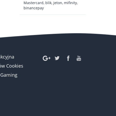
Mastercard, blik, jeton, mifinity,
binancepay
akcyjna
ków Cookies
 Gaming