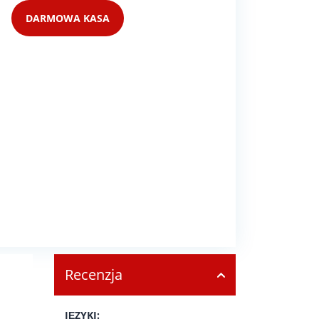
DARMOWA KASA
Recenzja
JĘZYKI: