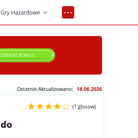
Gry Hazardowe
ODBIERZ BONUS
Ostatnio Aktualizowano:
18.06.2026
(
1
glosow)
ado