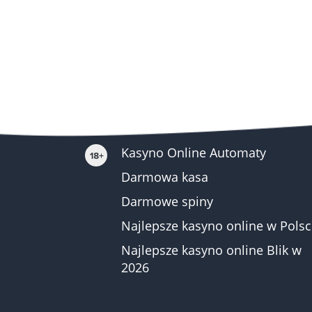
Kasyno Online Automaty
Darmowa kasa
Darmowe spiny
Najlepsze kasyno online w Pols
Najlepsze kasyno online Blik w
2026