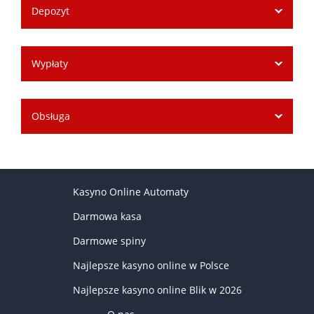
Depozyt
Wypłaty
Obsługa
Kasyno Online Automaty
Darmowa kasa
Darmowe spiny
Najlepsze kasyno online w Polsce
Najlepsze kasyno online Blik w 2026