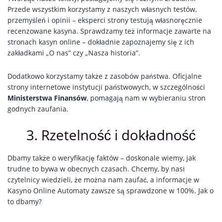
Przede wszystkim korzystamy z naszych własnych testów,
przemyśleń i opinii – eksperci strony testują własnoręcznie
recenzowane kasyna. Sprawdzamy też informacje zawarte na
stronach kasyn online – dokładnie zapoznajemy się z ich
zakładkami „O nas” czy „Nasza historia”.
Dodatkowo korzystamy także z zasobów państwa. Oficjalne
strony internetowe instytucji państwowych, w szczególności
Ministerstwa Finansów
, pomagają nam w wybieraniu stron
godnych zaufania.
3. Rzetelność i dokładność
Dbamy także o weryfikację faktów – doskonale wiemy, jak
trudne to bywa w obecnych czasach. Chcemy, by nasi
czytelnicy wiedzieli, że można nam zaufać, a informacje w
Kasyno Online Automaty zawsze są sprawdzone w 100%. Jak o
to dbamy?