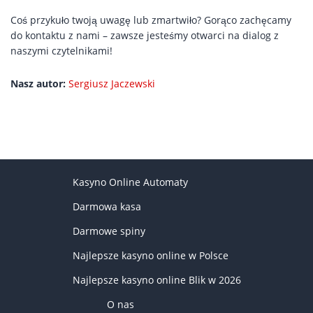
Coś przykuło twoją uwagę lub zmartwiło? Gorąco zachęcamy
do kontaktu z nami – zawsze jesteśmy otwarci na dialog z
naszymi czytelnikami!
Nasz autor:
Sergiusz Jaczewski
Kasyno Online Automaty
Darmowa kasa
Darmowe spiny
Najlepsze kasyno online w Polsce
Najlepsze kasyno online Blik w 2026
O nas