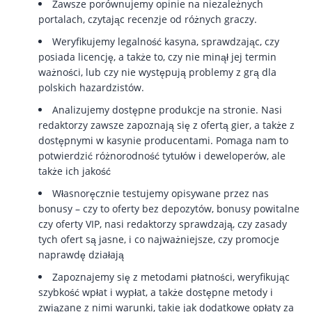
Zawsze porównujemy opinie na niezależnych
portalach, czytając recenzje od różnych graczy.
Weryfikujemy legalność kasyna, sprawdzając, czy
posiada licencję, a także to, czy nie minął jej termin
ważności, lub czy nie występują problemy z grą dla
polskich hazardzistów.
Analizujemy dostępne produkcje na stronie. Nasi
redaktorzy zawsze zapoznają się z ofertą gier, a także z
dostępnymi w kasynie producentami. Pomaga nam to
potwierdzić różnorodność tytułów i deweloperów, ale
także ich jakość
Własnoręcznie testujemy opisywane przez nas
bonusy – czy to oferty bez depozytów, bonusy powitalne
czy oferty VIP, nasi redaktorzy sprawdzają, czy zasady
tych ofert są jasne, i co najważniejsze, czy promocje
naprawdę działają
Zapoznajemy się z metodami płatności, weryfikując
szybkość wpłat i wypłat, a także dostępne metody i
związane z nimi warunki, takie jak dodatkowe opłaty za