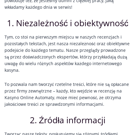
powoduje też, że jesteśmy dumni z ciężkiej pracy, jaką
wkładamy każdego dnia w serwis!
1. Niezależność i obiektywność
Tym, co stoi na pierwszym miejscu w naszych recenzjach i
pozostałych tekstach, jest nasza niezależność oraz obiektywne
podejście do każdego tematu. Nasze przeglądy prowadzone
są przez doświadczonych ekspertów, którzy przykładają dużą
uwagę do wielu różnych aspektów każdego internetowego
kasyna.
To pozwala nam tworzyć rzetelne treści, które nie są opłacane
przez firmy zewnętrzne – każdy, kto wejdzie w recenzję na
Kasyno Online Automaty, może mieć pewność, że otrzyma
jakościowe treści ze sprawdzonymi informacjami.
2. Źródła informacji
Tworząc nasze teksty, posługujemy się różnymi źródłami.