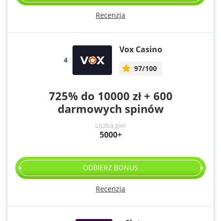
Recenzja
Vox Casino
4
97/100
725% do 10000 zł + 600
darmowych spinów
Liczba gier
5000+
ODBIERZ BONUS
Recenzja