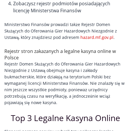
Zobaczysz rejestr podmiotów posiadających
licencję Ministerstwa Finansów
Ministerstwo Finansów prowadzi także Rejestr Domen
Służących do Oferowania Gier Hazardowych Niezgodnie z
Ustawą, który znajdziesz pod adresem
hazard.mf.gov.pl
.
Rejestr stron zakazanych a legalne kasyna online w
Polsce
Rejestr Domen Służących do Oferowania Gier Hazardowych
Niezgodnie z Ustawą obejmuje kasyna i zakłady
bukmacherskie, które działają na terytorium Polski bez
wymaganej licencji Ministerstwa Finansów. Nie znalazły się w
nim jeszcze wszystkie podmioty, ponieważ urzędnicy
potrzebują czasu na weryfikację, a jednocześnie wciąż
pojawiają się nowe kasyna.
Top 3 Legalne Kasyna Online