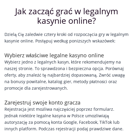
Jak zacząć grać w legalnym
kasynie online?
Dzielą Cię zaledwie cztery kroki od rozpoczęcia gry w legalnym
kasynie online. Postępuj według poniższych wskazówek:
Wybierz właściwe legalne kasyno online
Wybierz jedno z legalnych kasyn, które rekomendujemy na
naszej stronie. To sprawdzona i bezpieczna opcja. Porównaj
oferty, aby znaleźć tę najbardziej dopasowaną. Zwróć uwagę
na bonusy powitalne, katalog gier, metody płatności oraz
promocje dla zarejestrowanych.
Zarejestruj swoje konto gracza
Rejestracja jest możliwa najczęściej poprzez formularz.
Jednak niektóre legalne kasyna w Polsce umożliwiają
autoryzację za pomocą konta Google, Facebook, TikTok lub
innych platform. Podczas rejestracji podaj prawdziwe dane.