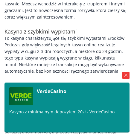
kasynie. Możesz wchodzić w interakcję z krupierem i innymi
graczami. Jest to nowoczesna forma rozrywki, która cieszy się
coraz większym zainteresowaniem.
Kasyna z szybkimi wypłatami
To kasyna charakteryzujące się szybkimi wypłatami środków.
Podczas gdy większość legalnych kasyn online realizuje
wypłaty w ciągu 2-3 dni roboczych, a niektóre do 24 godzin,
tego typu kasyna wypłacają wygrane w ciągu kilkunastu
minut. Niektóre mniejsze transakcje mogą być wykonywane
automatycznie, bez konieczności ręcznego zatwierdzania.
Kasyna Pay&Play
VerdeCasino
Nie musisz zakładać konta gracza. Działa to na dwa sposoby –
albo wchodzisz do kasyna, klikasz „graj”, a login i hasło
zostaną wygenerowane generowane automatycznie; albo
Kasyno z minimalnym depozytem 20zł - VerdeCasino
zostajesz zweryfikowany na podstawie metody płatności – na
przykład portfela elektronicznego lub kryptowalutowego. Takie
kasyna wymagają minimum formalności, są jednymi z
bardziej anonimowych, a przede wszystkim umożliwiają