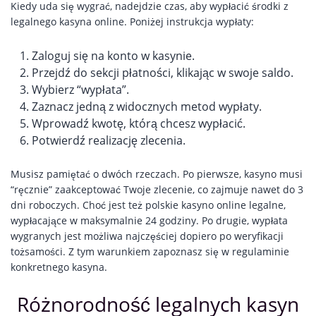
Kiedy uda się wygrać, nadejdzie czas, aby wypłacić środki z
legalnego kasyna online. Poniżej instrukcja wypłaty:
Zaloguj się na konto w kasynie.
Przejdź do sekcji płatności, klikając w swoje saldo.
Wybierz “wypłata”.
Zaznacz jedną z widocznych metod wypłaty.
Wprowadź kwotę, którą chcesz wypłacić.
Potwierdź realizację zlecenia.
Musisz pamiętać o dwóch rzeczach. Po pierwsze, kasyno musi
“ręcznie” zaakceptować Twoje zlecenie, co zajmuje nawet do 3
dni roboczych. Choć jest też polskie kasyno online legalne,
wypłacające w maksymalnie 24 godziny. Po drugie, wypłata
wygranych jest możliwa najczęściej dopiero po weryfikacji
tożsamości. Z tym warunkiem zapoznasz się w regulaminie
konkretnego kasyna.
Różnorodność legalnych kasyn