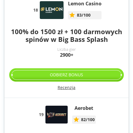
Lemon Casino
18
83/100
100% do 1500 zł + 100 darmowych
spinów w Big Bass Splash
Liczba gier
2900+
ODBIERZ BONUS
Recenzja
Aerobet
19
82/100