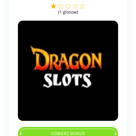
(
1
glosow)
ODBIERZ BONUS