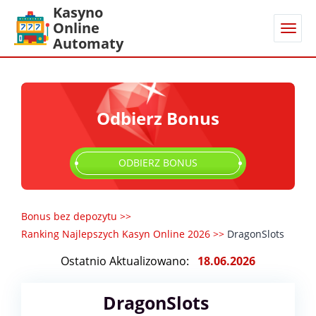
Kasyno
Online
Automaty
Odbierz Bonus
ODBIERZ BONUS
Bonus bez depozytu
>>
Ranking Najlepszych Kasyn Online 2026
>>
DragonSlots
Ostatnio Aktualizowano:
18.06.2026
DragonSlots