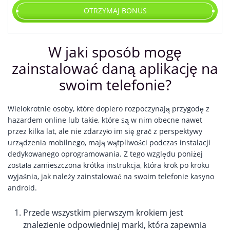
OTRZYMAJ BONUS
W jaki sposób mogę
zainstalować daną aplikację na
swoim telefonie?
Wielokrotnie osoby, które dopiero rozpoczynają przygodę z
hazardem online lub takie, które są w nim obecne nawet
przez kilka lat, ale nie zdarzyło im się grać z perspektywy
urządzenia mobilnego, mają wątpliwości podczas instalacji
dedykowanego oprogramowania. Z tego względu poniżej
została zamieszczona krótka instrukcja, która krok po kroku
wyjaśnia, jak należy zainstalować na swoim telefonie kasyno
android.
Przede wszystkim pierwszym krokiem jest
znalezienie odpowiedniej marki, która zapewnia