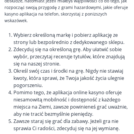
obsłudze, natomiast jeżeli miałbyś wątpliwości co do tego, jak
rozpocząć swoją przygodę z grami hazardowymi, jakie oferuje
kasyno aplikacja na telefon, skorzystaj z poniższych
wskazówek.
Wybierz określoną markę i pobierz aplikację ze
strony lub bezpośrednio z dedykowanego sklepu.
Zdecyduj się na określoną grę. Aby ułatwić sobie
wybór, przeczytaj recenzje tytułów, które znajdują
się na naszej stronie.
Określ swój czas i środki na grę. Nigdy nie stawiaj
kwoty, która sprawi, że Twoja jakość życia ulegnie
pogorszeniu.
Pomimo tego, że aplikacja online kasyno oferuje
niesamowitą mobilność i dostępność z każdego
miejsca na Ziemi, zawsze powinieneś grać uważnie,
aby nie tracić bezmyślnie pieniędzy.
Zawsze staraj się grać dla zabawy. Jeżeli gra nie
sprawia Ci radości, zdecyduj się na jej wymianę.