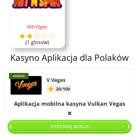
Hit’n’Spin
(1 glosow)
Kasyno Aplikacja dla Polaków
ANDROID
V.Vegas
20/100
Aplikacja mobilna kasyna Vulkan Vegas
❌
OTRZYMAJ BONUS