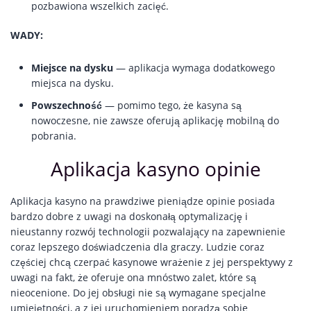
pozbawiona wszelkich zacięć.
WADY:
Miejsce na dysku
— aplikacja wymaga dodatkowego
miejsca na dysku.
Powszechność
— pomimo tego, że kasyna są
nowoczesne, nie zawsze oferują aplikację mobilną do
pobrania.
Aplikacja kasyno opinie
Aplikacja kasyno na prawdziwe pieniądze opinie posiada
bardzo dobre z uwagi na doskonałą optymalizację i
nieustanny rozwój technologii pozwalający na zapewnienie
coraz lepszego doświadczenia dla graczy. Ludzie coraz
częściej chcą czerpać kasynowe wrażenie z jej perspektywy z
uwagi na fakt, że oferuje ona mnóstwo zalet, które są
nieocenione. Do jej obsługi nie są wymagane specjalne
umiejętności, a z jej uruchomieniem poradzą sobie