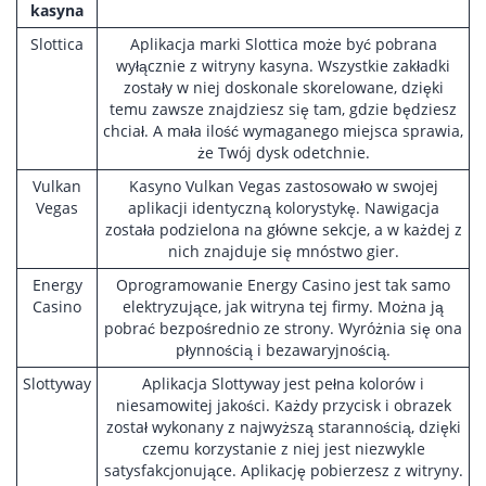
kasyna
Slottica
Aplikacja marki Slottica może być pobrana
wyłącznie z witryny kasyna. Wszystkie zakładki
zostały w niej doskonale skorelowane, dzięki
temu zawsze znajdziesz się tam, gdzie będziesz
chciał. A mała ilość wymaganego miejsca sprawia,
że Twój dysk odetchnie.
Vulkan
Kasyno Vulkan Vegas zastosowało w swojej
Vegas
aplikacji identyczną kolorystykę. Nawigacja
została podzielona na główne sekcje, a w każdej z
nich znajduje się mnóstwo gier.
Energy
Oprogramowanie Energy Casino jest tak samo
Casino
elektryzujące, jak witryna tej firmy. Można ją
pobrać bezpośrednio ze strony. Wyróżnia się ona
płynnością i bezawaryjnością.
Slottyway
Aplikacja Slottyway jest pełna kolorów i
niesamowitej jakości. Każdy przycisk i obrazek
został wykonany z najwyższą starannością, dzięki
czemu korzystanie z niej jest niezwykle
satysfakcjonujące. Aplikację pobierzesz z witryny.