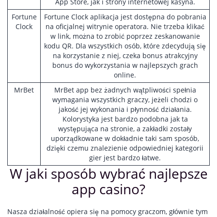
App Store, jak i strony internetowej kasyna.
Fortune
Fortune Clock aplikacja jest dostępna do pobrania
Clock
na oficjalnej witrynie operatora. Nie trzeba klikać
w link, można to zrobić poprzez zeskanowanie
kodu QR. Dla wszystkich osób, które zdecydują się
na korzystanie z niej, czeka bonus atrakcyjny
bonus do wykorzystania w najlepszych grach
online.
MrBet
MrBet app bez żadnych wątpliwości spełnia
wymagania wszystkich graczy, jeżeli chodzi o
jakość jej wykonania i płynność działania.
Kolorystyka jest bardzo podobna jak ta
występująca na stronie, a zakładki zostały
uporządkowane w dokładnie taki sam sposób,
dzięki czemu znalezienie odpowiedniej kategorii
gier jest bardzo łatwe.
W jaki sposób wybrać najlepsze
app casino?
Nasza działalność opiera się na pomocy graczom, głównie tym