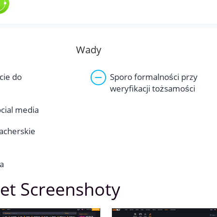
Wady
cie do
Sporo formalności przy
weryfikacji tożsamości
ocial media
acherskie
wa
et Screenshoty