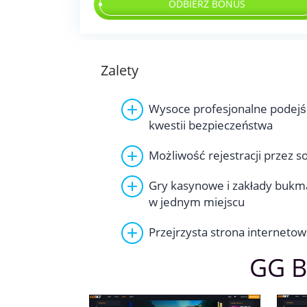
ODBIERZ BONUS
Zalety
Wysoce profesjonalne podejś
kwestii bezpieczeństwa
Możliwość rejestracji przez s
Gry kasynowe i zakłady bukm
w jednym miejscu
Przejrzysta strona interneto
GG B