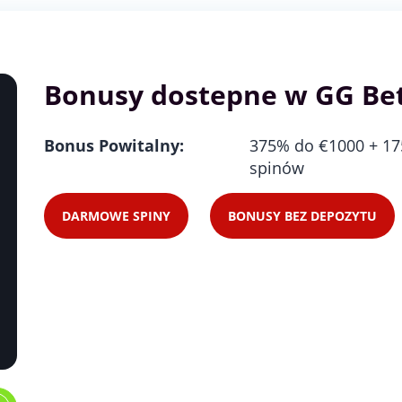
Bonusy dostepne w GG Be
Bonus Powitalny:
375% do €1000 + 1
spinów
DARMOWE SPINY
BONUSY BEZ DEPOZYTU