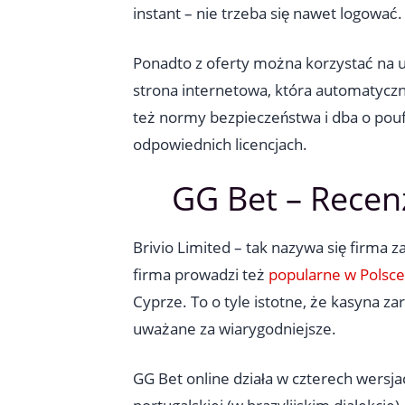
instant – nie trzeba się nawet logować.
Ponadto z oferty można korzystać na u
strona internetowa, która automatyczn
też normy bezpieczeństwa i dba o pou
odpowiednich licencjach.
GG Bet – Recen
Brivio Limited – tak nazywa się firma z
firma prowadzi też
popularne w Polsc
Cyprze. To o tyle istotne, że kasyna z
uważane za wiarygodniejsze.
GG Bet online działa w czterech wersjach