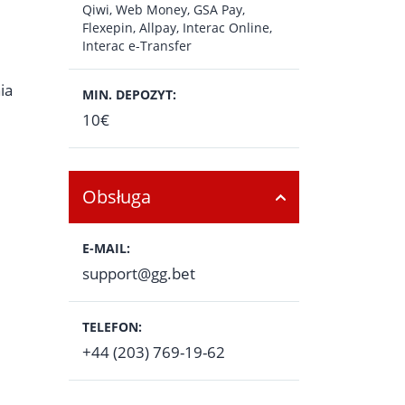
Qiwi, Web Money, GSA Pay,
Flexepin, Allpay, Interac Online,
Interac e-Transfer
ia
MIN. DEPOZYT:
10€
Obsługa
E-MAIL:
support@gg.bet
TELEFON:
+44 (203) 769-19-62