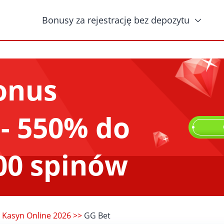
Bonusy za rejestrację bez depozytu
onus
 - 550% do
500 spinów
 Kasyn Online 2026
>>
GG Bet