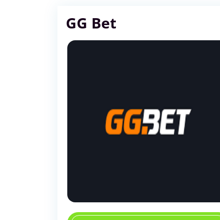
GG Bet