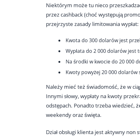
Niektórym może tu nieco przeszkadza
przez cashback (choć występują promoc
przejrzyste zasady limitowania wypłat:
Kwota do 300 dolarów jest prze
Wypłata do 2 000 dolarów jest 
Na środki w kwocie do 20 000 d
Kwoty powyżej 20 000 dolarów s
Należy mieć też świadomość, że w cią
Innymi słowy, wypłaty na kwoty przekr
odstępach. Ponadto trzeba wiedzieć, ż
weekendy oraz święta.
Dział obsługi klienta jest aktywny non 