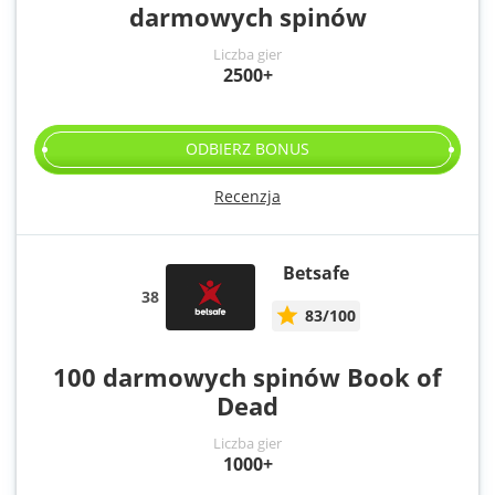
darmowych spinów
Liczba gier
2500+
ODBIERZ BONUS
Recenzja
Betsafe
38
83/100
100 darmowych spinów Book of
Dead
Liczba gier
1000+