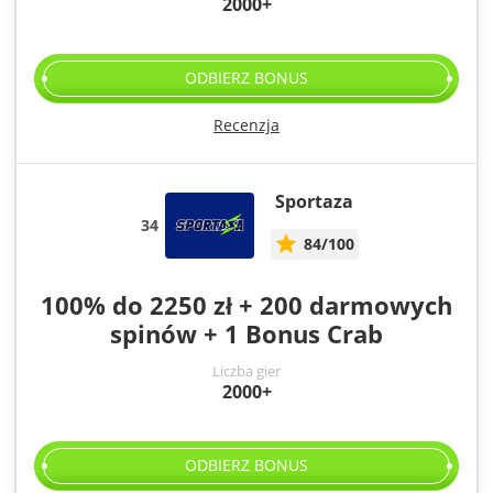
2000+
ODBIERZ BONUS
Recenzja
Sportaza
34
84/100
100% do 2250 zł + 200 darmowych
spinów + 1 Bonus Crab
Liczba gier
2000+
ODBIERZ BONUS