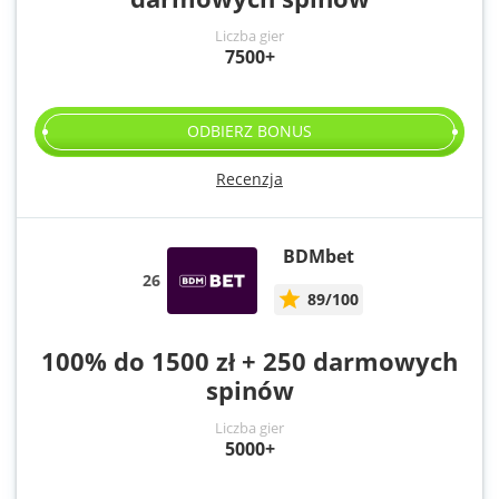
Liczba gier
7500+
ODBIERZ BONUS
Recenzja
BDMbet
26
89/100
100% do 1500 zł + 250 darmowych
spinów
Liczba gier
5000+