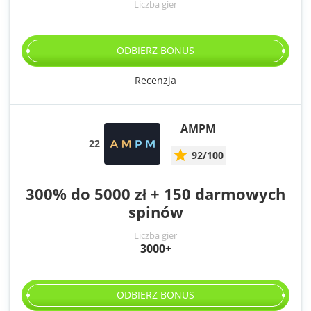
Liczba gier
ODBIERZ BONUS
Recenzja
AMPM
22
92/100
300% do 5000 zł + 150 darmowych
spinów
Liczba gier
3000+
ODBIERZ BONUS