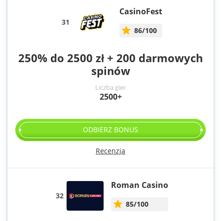
CasinoFest
31
86/100
250% do 2500 zł + 200 darmowych
spinów
Liczba gier
2500+
ODBIERZ BONUS
Recenzja
Roman Casino
32
85/100