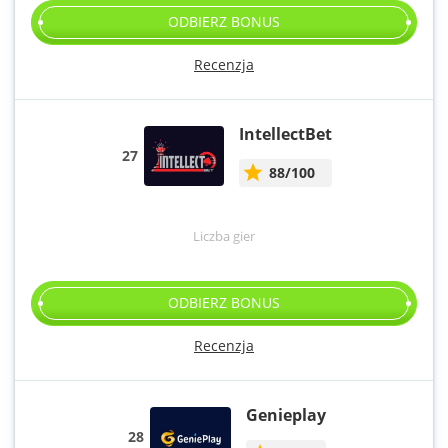
ODBIERZ BONUS
Recenzja
IntellectBet
27
88/100
Liczba gier
ODBIERZ BONUS
Recenzja
Genieplay
28