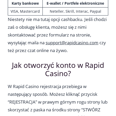
Karty bankowe
E-wallet / Portfele elektroniczne
VISA, Mastercard
Neteller, Skrill, Interac, Paypal
Niestety nie ma tutaj opcji cashbacku. Jeśli chodzi
zaś o obsługę klienta, możesz się z nimi
skontaktować przez formularz na stronie,
wysyłając maila na
support@rapidcasino.com
czy
też przez czat online na żywo.
Jak otworzyć konto w Rapid
Casino?
W Rapid Casino rejestracja przebiega w
następujący sposób. Możesz kliknąć przycisk
“REJESTRACJA” w prawym górnym rogu strony lub
skorzystać z paska na środku strony “STWÓRZ