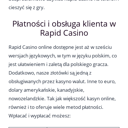
cieszyć się z gry.
Płatności i obsługa klienta w
Rapid Casino
Rapid Casino online dostępne jest aż w sześciu
wersjach językowych, w tym w języku polskim, co
jest ułatwieniem i zaletą dla polskiego gracza.
Dodatkowo, nasze złotówki są jedną z
obsługiwanych przez kasyno walut. Inne to euro,
dolary amerykańskie, kanadyjskie,
nowozelandzkie. Tak jak większość kasyn online,
również i to oferuje wiele metod płatności.
Wpłacać i wypłacać możesz: