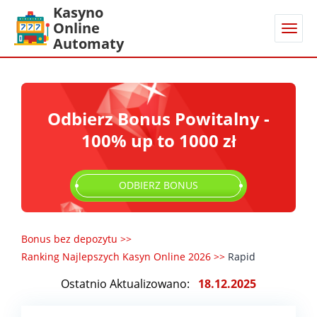
Kasyno
Online
Automaty
Odbierz Bonus Powitalny -
100% up to 1000 zł
ODBIERZ BONUS
Bonus bez depozytu
>>
Ranking Najlepszych Kasyn Online 2026
>>
Rapid
Ostatnio Aktualizowano:
18.12.2025