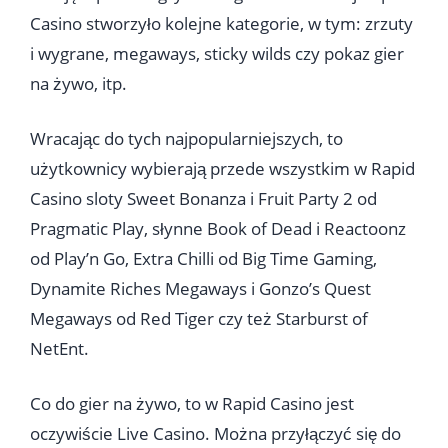
Casino stworzyło kolejne kategorie, w tym: zrzuty
i wygrane, megaways, sticky wilds czy pokaz gier
na żywo, itp.
Wracając do tych najpopularniejszych, to
użytkownicy wybierają przede wszystkim w Rapid
Casino sloty Sweet Bonanza i Fruit Party 2 od
Pragmatic Play, słynne Book of Dead i Reactoonz
od Play’n Go, Extra Chilli od Big Time Gaming,
Dynamite Riches Megaways i Gonzo’s Quest
Megaways od Red Tiger czy też Starburst of
NetEnt.
Co do gier na żywo, to w Rapid Casino jest
oczywiście Live Casino. Można przyłączyć się do