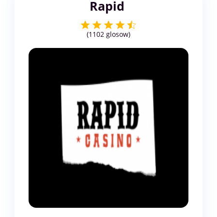
Rapid
(
1102
glosow)