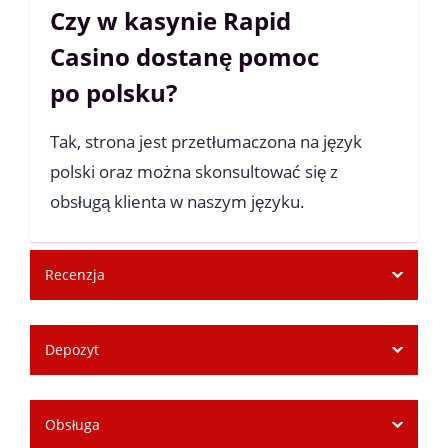
Czy w kasynie Rapid
Casino dostanę pomoc
po polsku?
Tak, strona jest przetłumaczona na język
polski oraz można skonsultować się z
obsługą klienta w naszym języku.
Recenzja
Depozyt
Obsługa