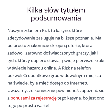
Kilka słów tytułem
podsumowania
Naszym zdaniem Rizk to kasyno, które
zdecydowanie zasługuje na bliższe poznanie. Ma
po prostu znakomicie skrojoną ofertę, która
zadowoli zarówno doświadczonych graczy, jak i
tych, którzy dopiero stawiają swoje pierwsze kroki
w świecie hazardu online. A Rizk na telefon
pozwoli Ci dodatkowo grać w dowolnym miejscu
na świecie, byle mieć dostęp do Internetu.
Uważamy, że koniecznie powinieneś zapoznać się
z
bonusami za rejestrację
tego kasyna, bo jest ono
tego po prostu warte!