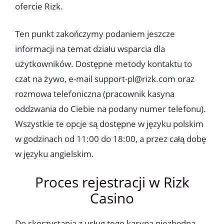
ofercie Rizk.
Ten punkt zakończymy podaniem jeszcze
informacji na temat działu wsparcia dla
użytkowników. Dostępne metody kontaktu to
czat na żywo, e-mail
support-pl@rizk.com
oraz
rozmowa telefoniczna (pracownik kasyna
oddzwania do Ciebie na podany numer telefonu).
Wszystkie te opcje są dostępne w języku polskim
w godzinach od 11:00 do 18:00, a przez całą dobę
w języku angielskim.
Proces rejestracji w Rizk
Casino
Do skorzystania z usług tego kasyna niezbędna