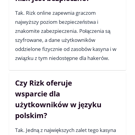
Tak. Rizk online zapewnia graczom
najwyższy poziom bezpieczeństwa i
znakomite zabezpieczenia. Połączenia są
szyfrowane, a dane użytkowników
oddzielone fizycznie od zasobów kasyna i w
związku z tym niedostępne dla hakerów.
Czy Rizk oferuje
wsparcie dla
użytkowników w języku
polskim?
Tak. Jedną z największych zalet tego kasyna