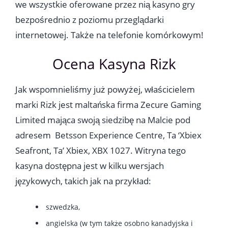
we wszystkie oferowane przez nią kasyno gry
bezpośrednio z poziomu przeglądarki
internetowej. Także na telefonie komórkowym!
Ocena Kasyna Rizk
Jak wspomnieliśmy już powyżej, właścicielem
marki Rizk jest maltańska firma Zecure Gaming
Limited mająca swoją siedzibę na Malcie pod
adresem Betsson Experience Centre, Ta ‘Xbiex
Seafront, Ta’ Xbiex, XBX 1027. Witryna tego
kasyna dostępna jest w kilku wersjach
językowych, takich jak na przykład:
szwedzka,
angielska (w tym także osobno kanadyjska i