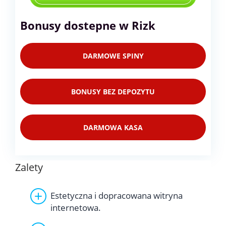
Bonusy dostepne w Rizk
DARMOWE SPINY
BONUSY BEZ DEPOZYTU
DARMOWA KASA
Zalety
Estetyczna i dopracowana witryna
internetowa.