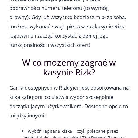
poprawności numeru telefonu (to wymóg
prawny). Gdy już wszystko będziesz miał za sobą,
możesz wykonać swoje pierwsze w kasynie Rizk
logowanie i zacząć korzystać z pełnej jego
funkcjonalności i wszystkich ofert!
W co możemy zagrać w
kasynie Rizk?
Gama dostępnych w Rizk gier jest posortowana na
kilka kategorii, co ułatwia wybór szczególnie
początkującym użytkownikom. Dostępne opcje to
między innymi:
Wybór kapitana Rizka – czyli polecane przez
kasyno tytuły, jak na przykład The Bowery Boys lub