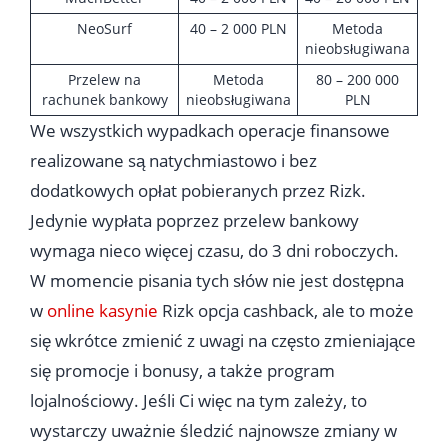
NeoSurf
40 – 2 000 PLN
Metoda
nieobsługiwana
Przelew na
Metoda
80 – 200 000
rachunek bankowy
nieobsługiwana
PLN
We wszystkich wypadkach operacje finansowe
realizowane są natychmiastowo i bez
dodatkowych opłat pobieranych przez Rizk.
Jedynie wypłata poprzez przelew bankowy
wymaga nieco więcej czasu, do 3 dni roboczych.
W momencie pisania tych słów nie jest dostępna
w
online kasynie
Rizk opcja cashback, ale to może
się wkrótce zmienić z uwagi na często zmieniające
się promocje i bonusy, a także program
lojalnościowy. Jeśli Ci więc na tym zależy, to
wystarczy uważnie śledzić najnowsze zmiany w