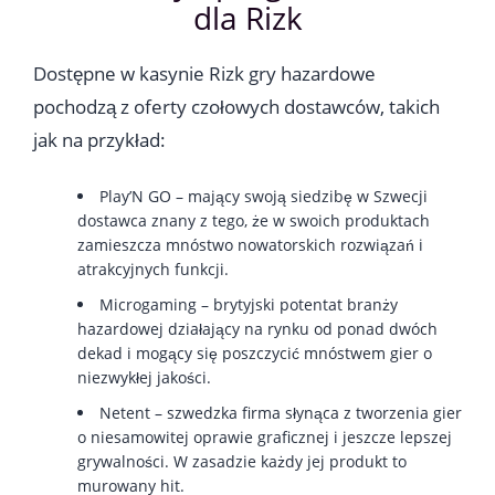
dla Rizk
Dostępne w kasynie Rizk gry hazardowe
pochodzą z oferty czołowych dostawców, takich
jak na przykład:
Play’N GO – mający swoją siedzibę w Szwecji
dostawca znany z tego, że w swoich produktach
zamieszcza mnóstwo nowatorskich rozwiązań i
atrakcyjnych funkcji.
Microgaming – brytyjski potentat branży
hazardowej działający na rynku od ponad dwóch
dekad i mogący się poszczycić mnóstwem gier o
niezwykłej jakości.
Netent – szwedzka firma słynąca z tworzenia gier
o niesamowitej oprawie graficznej i jeszcze lepszej
grywalności. W zasadzie każdy jej produkt to
murowany hit.