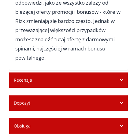
odpowiedzi, jako że wszystko zależy od
bieżącej oferty promocji i bonusów - które w
Rizk zmieniają się bardzo często. Jednak w
przeważającej większości przypadków
możesz znaleźć tutaj ofertę z darmowymi
spinami, najczęściej w ramach bonusu
powitalnego.
Recenzja
Depozyt
Obsługa