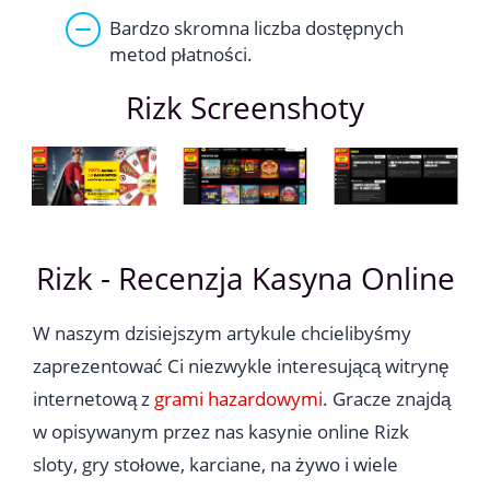
Bardzo skromna liczba dostępnych
metod płatności.
Rizk Screenshoty
Rizk - Recenzja Kasyna Online
W naszym dzisiejszym artykule chcielibyśmy
zaprezentować Ci niezwykle interesującą witrynę
internetową z
grami hazardowymi
. Gracze znajdą
w opisywanym przez nas kasynie online Rizk
sloty, gry stołowe, karciane, na żywo i wiele