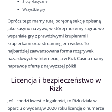
Sloty klasyczne
Wszystkie gry
Oprócz tego mamy tutaj odrębną sekcję opisaną
jako kasyno na żywo, w której możemy zagrać we
wspaniałe gry z prawdziwymi krupierami i
krupierkami oraz streamingiem wideo. To
najbardziej zaawansowana forma rozgrywek
hazardowych w Internecie, a w Rizk Casino mamy
naprawdę ofertę z najwyższej półki!
Licencja i bezpieczeństwo w
Rizk
Jeśli chodzi kwestie legalności, to Rizk działa w
oparciu o wydaną w 2020 roku licencję o numerze