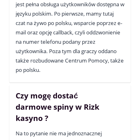
jest pełna obsługa użytkowników dostępna w
języku polskim. Po pierwsze, mamy tutaj
czat na żywo po polsku, wsparcie poprzez e-
mail oraz opcję callback, czyli oddzwonienie
na numer telefonu podany przez
użytkownika. Poza tym dla graczy oddano
także rozbudowane Centrum Pomocy, także
po polsku.
Czy mogę dostać
darmowe spiny w Rizk
kasyno ?
Na to pytanie nie ma jednoznacznej