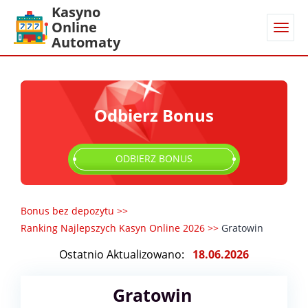
Kasyno
Online
Automaty
Odbierz Bonus
ODBIERZ BONUS
Bonus bez depozytu
>>
Ranking Najlepszych Kasyn Online 2026
>>
Gratowin
Ostatnio Aktualizowano:
18.06.2026
Gratowin