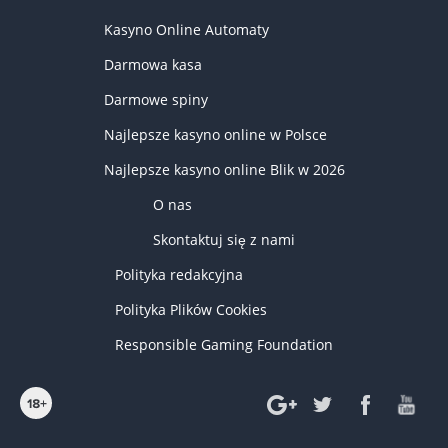
Kasyno Online Automaty
Darmowa kasa
Darmowe spiny
Najlepsze kasyno online w Polsce
Najlepsze kasyno online Blik w 2026
O nas
Skontaktuj się z nami
Polityka redakcyjna
Polityka Plików Cookies
Responsible Gaming Foundation