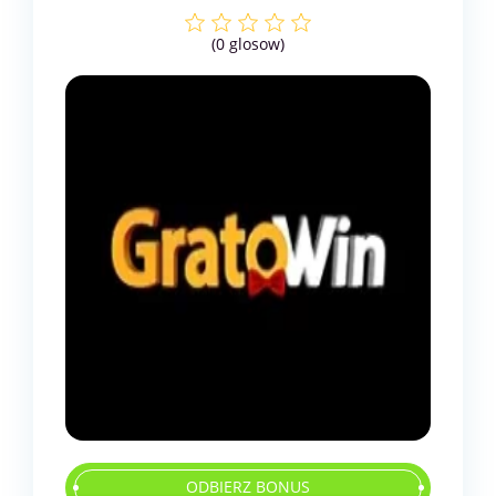
(
0
glosow)
ODBIERZ BONUS