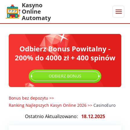
Kasyno
Online
Automaty
Odbierz Bonus Powitalny -
200% do 4000 zł + 400 spinów
ODBIERZ BONUS
Bonus bez depozytu
>>
Ranking Najlepszych Kasyn Online 2026
>>
CasinoEuro
Ostatnio Aktualizowano:
18.12.2025