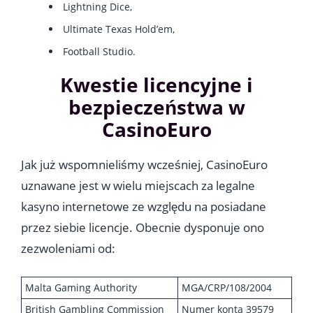
Lightning Dice,
Ultimate Texas Hold’em,
Football Studio.
Kwestie licencyjne i
bezpieczeństwa w
CasinoEuro
Jak już wspomnieliśmy wcześniej, CasinoEuro
uznawane jest w wielu miejscach za legalne
kasyno internetowe ze względu na posiadane
przez siebie licencje. Obecnie dysponuje ono
zezwoleniami od:
Malta Gaming Authority
MGA/CRP/108/2004
British Gambling Commission
Numer konta 39579