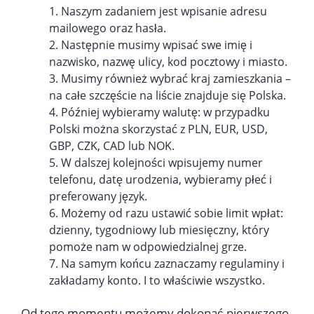
Naszym zadaniem jest wpisanie adresu
mailowego oraz hasła.
Następnie musimy wpisać swe imię i
nazwisko, nazwę ulicy, kod pocztowy i miasto.
Musimy również wybrać kraj zamieszkania –
na całe szczęście na liście znajduje się Polska.
Później wybieramy walutę: w przypadku
Polski można skorzystać z PLN, EUR, USD,
GBP, CZK, CAD lub NOK.
W dalszej kolejności wpisujemy numer
telefonu, datę urodzenia, wybieramy płeć i
preferowany język.
Możemy od razu ustawić sobie limit wpłat:
dzienny, tygodniowy lub miesięczny, który
pomoże nam w odpowiedzialnej grze.
Na samym końcu zaznaczamy regulaminy i
zakładamy konto. I to właściwie wszystko.
Od tego momentu możemy dokonać pierwszego