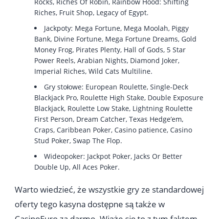
Rocks, Riches Of Robin, Rainbow Hood: Shifting
Riches, Fruit Shop, Legacy of Egypt.
Jackpoty: Mega Fortune, Mega Moolah, Piggy
Bank, Divine Fortune, Mega Fortune Dreams, Gold
Money Frog, Pirates Plenty, Hall of Gods, 5 Star
Power Reels, Arabian Nights, Diamond Joker,
Imperial Riches, Wild Cats Multiline.
Gry stołowe: European Roulette, Single-Deck
Blackjack Pro, Roulette High Stake, Double Exposure
Blackjack, Roulette Low Stake, Lightning Roulette
First Person, Dream Catcher, Texas Hedge’em,
Craps, Caribbean Poker, Casino patience, Casino
Stud Poker, Swap The Flop.
Wideopoker: Jackpot Poker, Jacks Or Better
Double Up, All Aces Poker.
Warto wiedzieć, że wszystkie gry ze standardowej
oferty tego kasyna dostępne są także w
CasinoEuro za darmo. Wiąże się to z tym faktem,