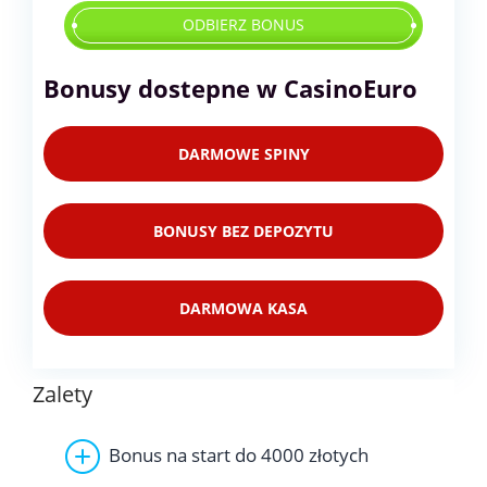
ODBIERZ BONUS
Bonusy dostepne w CasinoEuro
DARMOWE SPINY
BONUSY BEZ DEPOZYTU
DARMOWA KASA
Zalety
Bonus na start do 4000 złotych