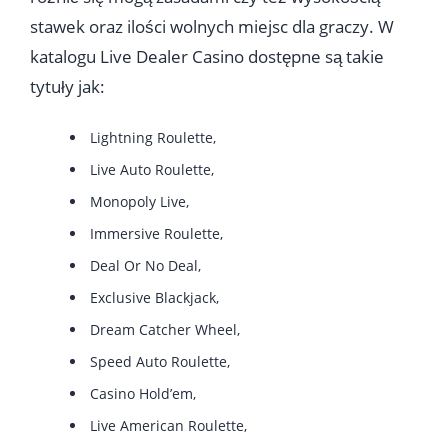
stawek oraz ilości wolnych miejsc dla graczy. W
katalogu Live Dealer Casino dostępne są takie
tytuły jak:
Lightning Roulette,
Live Auto Roulette,
Monopoly Live,
Immersive Roulette,
Deal Or No Deal,
Exclusive Blackjack,
Dream Catcher Wheel,
Speed Auto Roulette,
Casino Hold’em,
Live American Roulette,