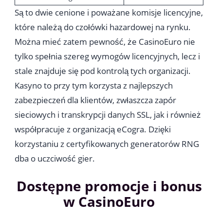
Są to dwie cenione i poważane komisje licencyjne,
które należą do czołówki hazardowej na rynku.
Można mieć zatem pewność, że CasinoEuro nie
tylko spełnia szereg wymogów licencyjnych, lecz i
stale znajduje się pod kontrolą tych organizacji.
Kasyno to przy tym korzysta z najlepszych
zabezpieczeń dla klientów, zwłaszcza zapór
sieciowych i transkrypcji danych SSL, jak i również
współpracuje z organizacją eCogra. Dzięki
korzystaniu z certyfikowanych generatorów RNG
dba o uczciwość gier.
Dostępne promocje i bonus
w CasinoEuro