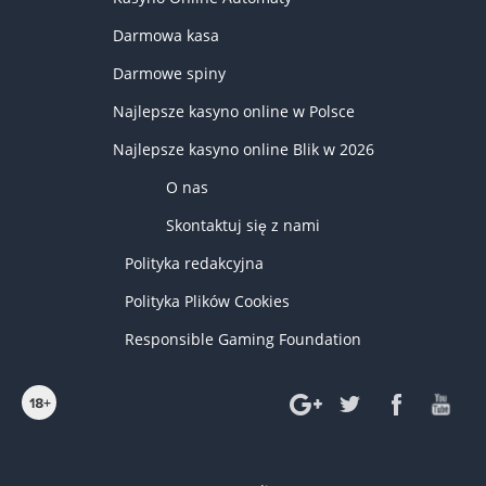
Darmowa kasa
Darmowe spiny
Najlepsze kasyno online w Polsce
Najlepsze kasyno online Blik w 2026
O nas
Skontaktuj się z nami
Polityka redakcyjna
Polityka Plików Cookies
Responsible Gaming Foundation