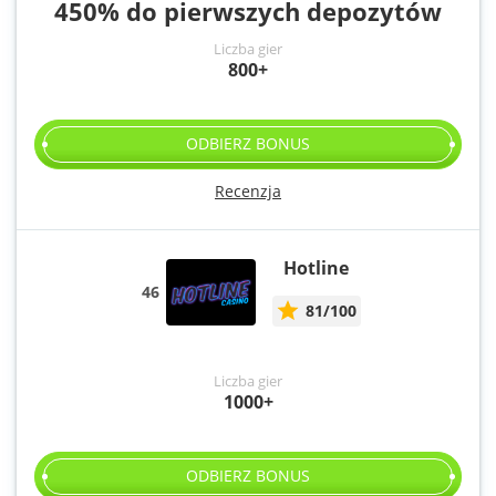
450% do pierwszych depozytów
Liczba gier
800+
ODBIERZ BONUS
Recenzja
Hotline
46
81/100
Liczba gier
1000+
ODBIERZ BONUS