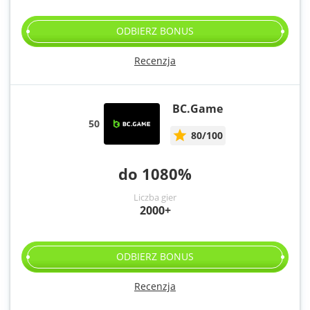
ODBIERZ BONUS
Recenzja
BC.Game
50
80/100
do 1080%
Liczba gier
2000+
ODBIERZ BONUS
Recenzja