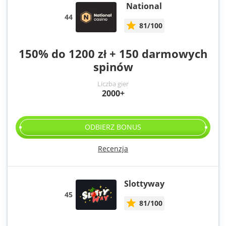
National
44
81/100
150% do 1200 zł + 150 darmowych
spinów
Liczba gier
2000+
ODBIERZ BONUS
Recenzja
Slottyway
45
81/100