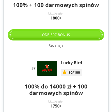
100% + 100 darmowych spinów
Liczba gier
1800+
ODBIERZ BONUS
Recenzja
Lucky Bird
57
80/100
100% do 14000 zł + 100
darmowych spinów
Liczba gier
1750+