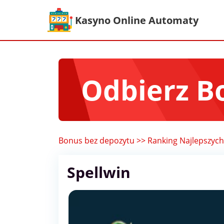
Kasyno Online Automaty
Odbierz B
Bonus bez depozytu
>>
Ranking Najlepszych
Spellwin