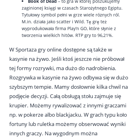
Book of Dead
– to gra w której poszukujemy
zaginionej księgi w czasach Starożytnego Egiptu.
Tytułowy symbol pełni w grze wiele różnych ról.
M.in. działa jako scatter i Wild. Tę grę też
wyprodukowała firma Play’n GO, które słynie z
tworzenia wielkich hitów. RTP gry to 96,21%.
W Sportaza gry online dostępne są także w
kasynie na żywo. Jeśli ktoś jeszcze nie próbował
tej formy rozrywki, ma dużo do nadrobienia.
Rozgrywka w kasynie na żywo odbywa się w dużo
szybszym tempie. Mamy dosłownie kilka chwil na
podjęcie decyzji. Całą obsługą stołu zajmuje się
krupier. Możemy rywalizować z innymi graczami
np. w pokerze albo blackjacku. W grach typu koło
fortuny lub ruletka możemy obserwować wyniki
innych graczy. Na wygodnym można