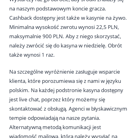
na naszym podstawowym koncie gracza.
Cashback dostępny jest także w kasynie na żywo.
Minimalna wysokość zwrotu wynosi 22,5 PLN,
maksymalnie 900 PLN. Aby z niego skorzystać,
należy zwrócić się do kasyna w niedzielę. Obrót
także wynosi 1 raz.
Na szczególne wyróżnienie zasługuje wsparcie
klienta, które porozumiewa się z nami w języku
polskim. Na każdej podstronie kasyna dostępny
jest live chat, poprzez który możemy się
skontaktować z obsługą. Agenci w błyskawicznym
tempie odpowiadają na nasze pytania.
Alternatywną metodą komunikacji jest
wiadomość mailowa, którą należy wysyłać na