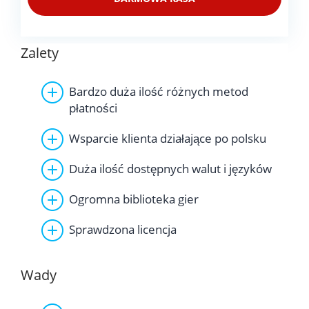
Zalety
Bardzo duża ilość różnych metod
płatności
Wsparcie klienta działające po polsku
Duża ilość dostępnych walut i języków
Ogromna biblioteka gier
Sprawdzona licencja
Wady