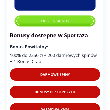
ODBIERZ BONUS
Bonusy dostepne w Sportaza
Bonus Powitalny:
100% do 2250 zł + 200 darmowych spinów
+ 1 Bonus Crab
DARMOWE SPINY
BONUSY BEZ DEPOZYTU
DARMOWA KASA