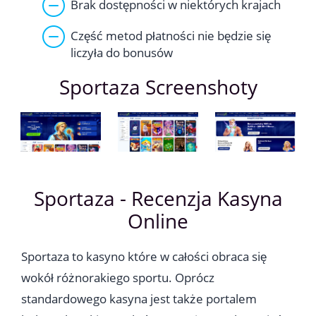
Brak dostępności w niektórych krajach
Część metod płatności nie będzie się
liczyła do bonusów
Sportaza Screenshoty
Sportaza - Recenzja Kasyna
Online
Sportaza to kasyno które w całości obraca się
wokół różnorakiego sportu. Oprócz
standardowego kasyna jest także portalem