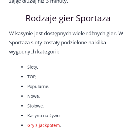
zająć dłużej niż 3 minuty.
Rodzaje gier Sportaza
W kasynie jest dostępnych wiele różnych gier. W
Sportaza sloty zostały podzielone na kilka
wygodnych kategorii:
Sloty,
TOP,
Popularne,
Nowe,
Stołowe,
Kasyno na żywo
Gry z jackpotem
.