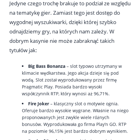
Jedyne czego trochę brakuje to podział ze względu
na tematykę gier. Zamiast tego jest dostęp do
wygodnej wyszukiwarki, dzięki której szybko
odnajdziemy gry, na których nam zależy. W
dobrym kasynie nie może zabraknąć takich
tytułów jak:
Big Bass Bonanza
– slot typowo utrzymany w
klimacie wędkarstwa. Jego akcja dzieje się pod
wodą. Slot został wyprodukowany przez firmę
Pragmatic Play. Posiada bardzo wysoki
współczynnik RTP, który wynosi aż 96,71%.
Fire Joker
– klasyczny slot o motywie ognia.
Oferuje bardzo wysokie wygrane. Właśnie na niego
proponowanych jest zwykle wiele różnych
bonusów. Wyprodukowała go firma Play’n GO. RTP
na poziomie 96,15% jest bardzo dobrym wynikiem.