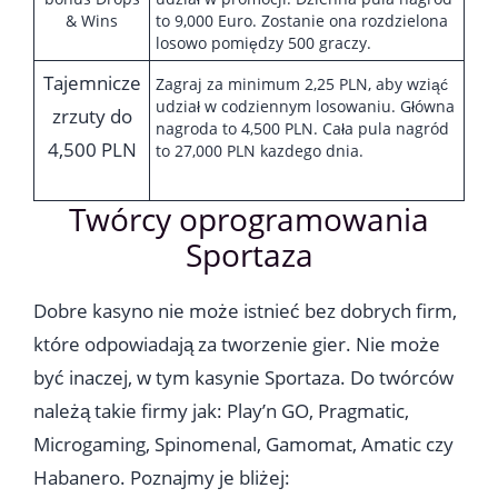
& Wins
to 9,000 Euro. Zostanie ona rozdzielona
losowo pomiędzy 500 graczy.
Tajemnicze
Zagraj za minimum 2,25 PLN, aby wziąć
udział w codziennym losowaniu. Główna
zrzuty do
nagroda to 4,500 PLN. Cała pula nagród
4,500 PLN
to 27,000 PLN kazdego dnia.
Twórcy oprogramowania
Sportaza
Dobre kasyno nie może istnieć bez dobrych firm,
które odpowiadają za tworzenie gier. Nie może
być inaczej, w tym kasynie Sportaza. Do twórców
należą takie firmy jak: Play’n GO, Pragmatic,
Microgaming, Spinomenal, Gamomat, Amatic czy
Habanero. Poznajmy je bliżej: