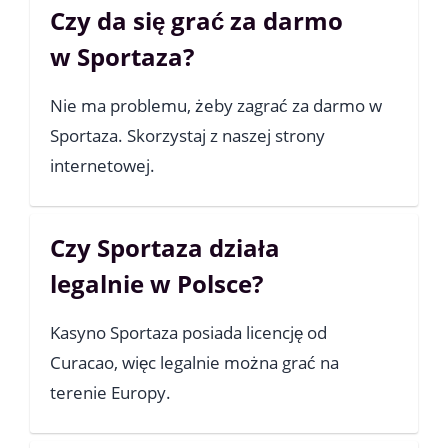
Czy da się grać za darmo
w Sportaza?
Nie ma problemu, żeby zagrać za darmo w
Sportaza. Skorzystaj z naszej strony
internetowej.
Czy Sportaza działa
legalnie w Polsce?
Kasyno Sportaza posiada licencję od
Curacao, więc legalnie można grać na
terenie Europy.