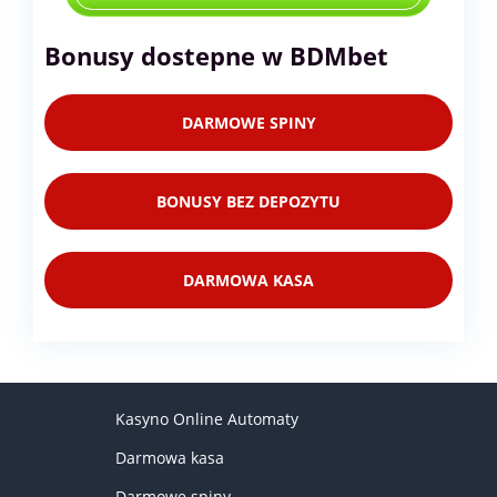
Bonusy dostepne w BDMbet
DARMOWE SPINY
BONUSY BEZ DEPOZYTU
DARMOWA KASA
Kasyno Online Automaty
Darmowa kasa
Darmowe spiny