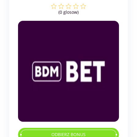
(
0
glosow)
ODBIERZ BONUS